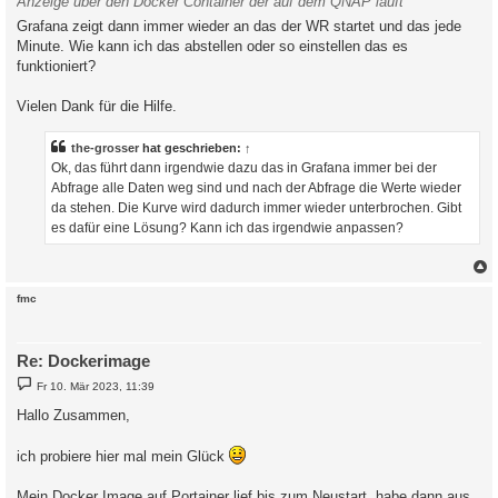
Anzeige über den Docker Container der auf dem QNAP läuft
Grafana zeigt dann immer wieder an das der WR startet und das jede
Minute. Wie kann ich das abstellen oder so einstellen das es
funktioniert?
Vielen Dank für die Hilfe.
the-grosser
hat geschrieben:
↑
Ok, das führt dann irgendwie dazu das in Grafana immer bei der
Abfrage alle Daten weg sind und nach der Abfrage die Werte wieder
da stehen. Die Kurve wird dadurch immer wieder unterbrochen. Gibt
es dafür eine Lösung? Kann ich das irgendwie anpassen?
c
fmc
Re: Dockerimage
B
Fr 10. Mär 2023, 11:39
e
i
Hallo Zusammen,
t
r
a
ich probiere hier mal mein Glück
g
Mein Docker Image auf Portainer lief bis zum Neustart, habe dann aus