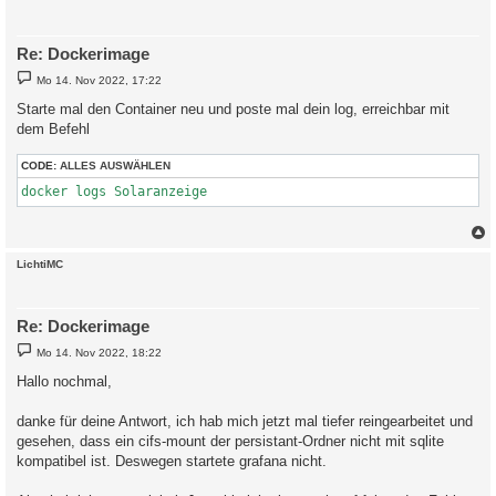
Re: Dockerimage
B
Mo 14. Nov 2022, 17:22
e
i
Starte mal den Container neu und poste mal dein log, erreichbar mit
t
dem Befehl
r
a
g
CODE:
ALLES AUSWÄHLEN
docker logs Solaranzeige
c
LichtiMC
Re: Dockerimage
B
Mo 14. Nov 2022, 18:22
e
i
Hallo nochmal,
t
r
a
danke für deine Antwort, ich hab mich jetzt mal tiefer reingearbeitet und
g
gesehen, dass ein cifs-mount der persistant-Ordner nicht mit sqlite
kompatibel ist. Deswegen startete grafana nicht.