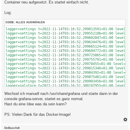
Container neu aufgesetzt. Es startet einfach nicht.
Log:
CODE:
ALLES AUSWÄHLEN
logger=settings t=2022-11-14T03:16:52.299013591+01:00 level=i
logger=settings t=2022-11-14T03:16:52.299552106+01:00 level=i
logger=settings t=2022-11-14T03:16:52.299602847+01:00 level=i
logger=settings t=2022-11-14T03:16:52.299634476+01:00 level=i
logger=settings t=2022-11-14T03:16:52.299665124+01:00 level=i
logger=settings t=2022-11-14T03:16:52.299694772+01:00 level=i
logger=settings t=2022-11-14T03:16:52.299725865+01:00 level=i
logger=settings t=2022-11-14T03:16:52.299755791+01:00 level=i
logger=settings t=2022-11-14T03:16:52.29978455+01:00 level=in
logger=settings t=2022-11-14T03:16:52.299815346+01:00 level=i
logger=settings t=2022-11-14T03:16:52.29984392+01:00 level=in
logger=settings t=2022-11-14T03:16:52.299875401+01:00 level=i
logger=settings t=2022-11-14T03:16:52.299903456+01:00 level=i
logger=sqlstore t=2022-11-14T03:16:52.300107955+01:00 level=i
logger=sqlstore t=2022-11-14T03:16:52.301165005+01:00 level=w
Wechsel ich manuell nach /usr/share/grafana und starte dann in der
logger=migrator t=2022-11-14T03:16:52.346491963+01:00 level=i
logger=migrator t=2022-11-14T03:16:52.356728167+01:00 level=i
console grafana-server, startet es ganz normal.
Hast du eine Idee was da sein kann?
PS: Vielen Dank für das Docker-Image!
c
DeBaschdi