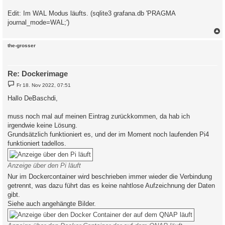
Edit: Im WAL Modus läufts. (sqlite3 grafana.db 'PRAGMA
journal_mode=WAL;')
c
the-grosser
Re: Dockerimage
B
Fr 18. Nov 2022, 07:51
e
i
Hallo DeBaschdi,
t
r
a
muss noch mal auf meinen Eintrag zurückkommen, da hab ich
g
irgendwie keine Lösung.
Grundsätzlich funktioniert es, und der im Moment noch laufenden Pi4
funktioniert tadellos.
Anzeige über den Pi läuft
Nur im Dockercontainer wird beschrieben immer wieder die Verbindung
getrennt, was dazu führt das es keine nahtlose Aufzeichnung der Daten
gibt.
Siehe auch angehängte Bilder.