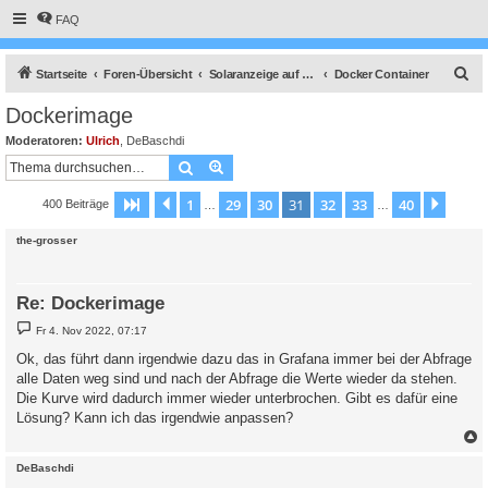
FAQ
S
Startseite
Foren-Übersicht
Solaranzeige auf anderen Betriebssystemen
Docker Container
u
Dockerimage
c
Moderatoren:
Ulrich
,
DeBaschdi
h
Suche
Erweiterte Suche
e
1
29
30
31
32
33
40
Seite
31
Vorherige
von
40
Nächs
400 Beiträge
…
…
the-grosser
Re: Dockerimage
B
Fr 4. Nov 2022, 07:17
e
i
Ok, das führt dann irgendwie dazu das in Grafana immer bei der Abfrage
t
alle Daten weg sind und nach der Abfrage die Werte wieder da stehen.
r
a
Die Kurve wird dadurch immer wieder unterbrochen. Gibt es dafür eine
g
Lösung? Kann ich das irgendwie anpassen?
c
DeBaschdi