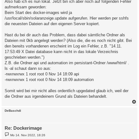
Also hab ich es nun lokal. Jetzt bin ich aber noch auf folgenden Fehler
aufmerksam geworden:
Beim Start des docker-images wird ja
/usr/local/sbin/solaranzeige.update aufgerufen. Hier werden per sshfs
die neuesten Dateien auf den eigenen Server kopiert.
Hast du bei dir auch das Problem, dass dabei sämtliche Ordner als
Dateien mit 0kb angelegt werden? (Also die, die es noch nicht gibt. Bei
den bereits vorhandenen erscheint im Log ein Fehler, z.B. "14.11.
17:53:49 X Datei database kann nicht in das lokale Verzeichnis
geschrieben werden.")
Z.B. die Ordner api und automation im persistant-Ordner /www/html/ .
ls -al schaut dann so aus:
-rwxrwxrwx 1 root root 0 Nov 14 18:09 api
-rwxrwxrwx 1 root root 0 Nov 14 18:09 automation
Somit wird bei mir nicht alles ordentlich upgedated glaub ich, weil der
die Ordner aus irgendeinem Grund als Dateien behandelt.
c
DeBaschdi
Re: Dockerimage
B
Mo 14. Nov 2022, 18:26
e