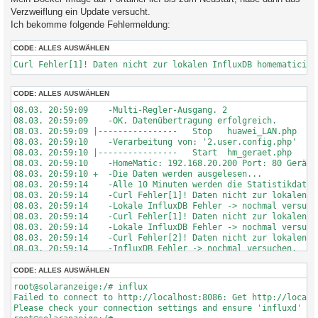
Verzweiflung ein Update versucht.
Ich bekomme folgende Fehlermeldung:
CODE:
ALLES AUSWÄHLEN
Curl Fehler[1]! Daten nicht zur lokalen InfluxDB homematicip 
CODE:
ALLES AUSWÄHLEN
08.03. 20:59:09    -Multi-Regler-Ausgang. 2

08.03. 20:59:09    -OK. Datenübertragung erfolgreich.

08.03. 20:59:09 |----------------   Stop   huawei_LAN.php    
08.03. 20:59:10    -Verarbeitung von: '2.user.config.php'   Re
08.03. 20:59:10 |----------------   Start  hm_geraet.php    -
08.03. 20:59:10    -HomeMatic: 192.168.20.200 Port: 80 GeräteI
08.03. 20:59:10 +  -Die Daten werden ausgelesen...

08.03. 20:59:14    -Alle 10 Minuten werden die Statistikdaten 
08.03. 20:59:14    -Curl Fehler[1]! Daten nicht zur lokalen I
08.03. 20:59:14    -Lokale InfluxDB Fehler -> nochmal versuche
08.03. 20:59:14    -Curl Fehler[1]! Daten nicht zur lokalen I
08.03. 20:59:14    -Lokale InfluxDB Fehler -> nochmal versuche
08.03. 20:59:14    -Curl Fehler[2]! Daten nicht zur lokalen I
08.03. 20:59:14    -InfluxDB Fehler -> nochmal versuchen.

08.03. 20:59:14    -Curl Fehler[2]! Daten nicht zur lokalen I
08.03. 20:59:14    -InfluxDB Fehler -> nochmal versuchen.

CODE:
ALLES AUSWÄHLEN
08.03. 20:59:14    -Multi-Regler-Ausgang. 3

root@solaranzeige:/# influx

08.03. 20:59:17    -OK. Datenübertragung erfolgreich.

Failed to connect to http://localhost:8086: Get http://localh
08.03. 20:59:17 |----------------   Stop   hm_geraet.php    -
Please check your connection settings and ensure 'influxd' is 
08.03. 20:59:19    -Multi Regler Auslesen [Stop].
