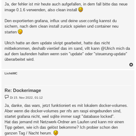
i
Ja, der fehler ist mir heute auch aufgefallen, in dem fall bitte das neue
t
image 0.1.6 verwenden, also clean install
r
a
g
Den exportierten grafana, influx und deine user.config kannst du
sichern, nach dem clean install zurück spielen und container neu
starten
Ulrich hatte an dem update skript gearbeitet, hatte das nicht
mitbekommen, deshalb vieröief das im sand, vllt kann @Ulrich mich da
auf dem laufenden halten wenn sein "update" oder "steuerung-update"
überarbeitet wird.
c
LichtiMC
Re: Dockerimage
B
Di 15. Nov 2022, 01:12
e
i
Ja, danke, das wars, jetzt funktioniert es mit lokalem docker-volumes.
t
Aber wenn die docker-volumes per nfs am raspi eingebunden sind,
r
a
startet grafana nicht, weil sqlite immer sagt "database locked".
g
Hat das jemand mit Netzwerk-Ordner am Laufen und kann mir einen
Tipp geben, wie ich das gelöst bekomme? Ich probier schon den
ganzen Tag / Nacht herum.