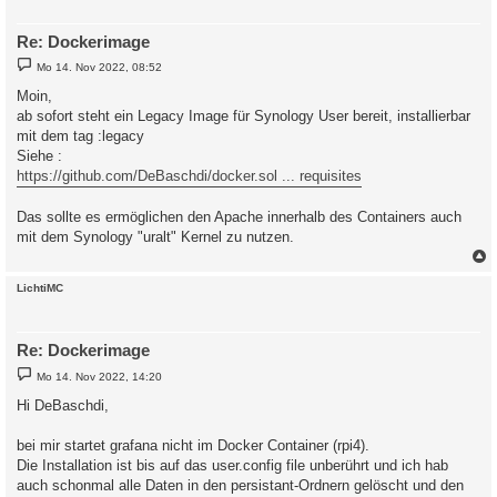
Re: Dockerimage
B
Mo 14. Nov 2022, 08:52
e
i
Moin,
t
ab sofort steht ein Legacy Image für Synology User bereit, installierbar
r
a
mit dem tag :legacy
g
Siehe :
https://github.com/DeBaschdi/docker.sol ... requisites
Das sollte es ermöglichen den Apache innerhalb des Containers auch
mit dem Synology "uralt" Kernel zu nutzen.
c
LichtiMC
Re: Dockerimage
B
Mo 14. Nov 2022, 14:20
e
i
Hi DeBaschdi,
t
r
a
bei mir startet grafana nicht im Docker Container (rpi4).
g
Die Installation ist bis auf das user.config file unberührt und ich hab
auch schonmal alle Daten in den persistant-Ordnern gelöscht und den