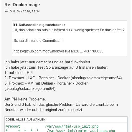
Re: Dockerimage
B
Di 8. Dez 2020, 13:34
e
i
t
r
DeBaschdi
hat geschrieben:
↑
a
Hi, das schaut so aus als hättest du zuwenig speicher für docker frei ?
g
Schau dir mal die Commits an :
https://github.com/moby/moby/issues/328 ... -437786035
Ich habs jetzt neu gemacht und es hat funktioniert.
Ich habe jetzt zum Test Solaranzeige auf 3 Instanzen laufen.
1: auf einem PI4
2: Proxmox - LXC - Portainer - Docker (akealug/solaranzeige:amd64)
3: Proxmox - VM mit Debian - Portainer - Docker
(akealug/solaranzeige:amd64)
Am Pi4 keine Probleme.
Bei 2 und 3 hab ich das gleiche Problem. Es wird die crontab beim
Neustart wieder auf die original zurückgesetzt.
CODE:
ALLES AUSWÄHLEN
@reboot            /var/www/html/usb_init.php                 
*     *  *  *  *    /var/www/html/regler_auslesen.php        