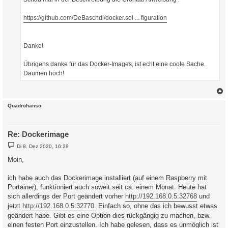
g
https://github.com/DeBaschdi/docker.sol ... figuration
Danke!
Übrigens danke für das Docker-Images, ist echt eine coole Sache.
Daumen hoch!
c
Quadrohanso
Re: Dockerimage
B
Di 8. Dez 2020, 16:29
e
i
Moin,
t
r
a
ich habe auch das Dockerimage installiert (auf einem Raspberry mit
g
Portainer), funktioniert auch soweit seit ca. einem Monat. Heute hat
sich allerdings der Port geändert vorher
http://192.168.0.5:32768
und
jetzt
http://192.168.0.5:32770
. Einfach so, ohne das ich bewusst etwas
geändert habe. Gibt es eine Option dies rückgängig zu machen, bzw.
einen festen Port einzustellen. Ich habe gelesen, dass es unmöglich ist