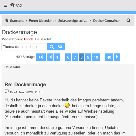
FAQ
S
Startseite
Foren-Übersicht
Solaranzeige auf anderen Betriebssystemen
Docker Container
u
Dockerimage
c
Moderatoren:
Ulrich
,
DeBaschdi
h
Suche
Erweiterte Suche
e
1
6
7
8
9
10
40
Seite
8
Vorherige
von
40
Nächste
400 Beiträge
…
…
DeBaschdi
Re: Dockerimage
B
Di 24. Nov 2020, 11:48
e
i
Hi, du kannst keine Pakete innerhalb des Images persistent ändern,
t
deshalb ist docker ja auch docker
r
, bei einem Image update, ja
a
teilweise auch neustart wäre alles wieder auf Werkseinstellung
g
(Ausnahme persistent herausgeführte Verzeichnisse)
Im image ist immer die stable grafana Version zu finden, Updates
versuch ich monatlich zu verfügung zu stellen, oder ich mach das im