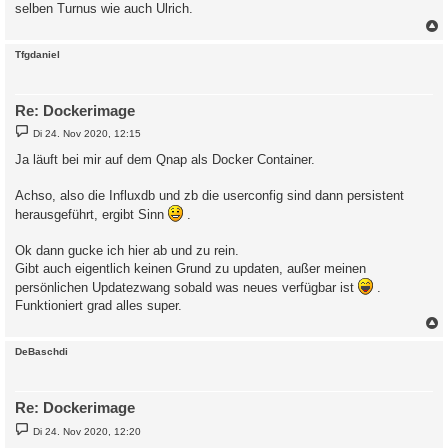
selben Turnus wie auch Ulrich.
c
Tfgdaniel
Re: Dockerimage
B
Di 24. Nov 2020, 12:15
e
i
Ja läuft bei mir auf dem Qnap als Docker Container.
t
r
a
Achso, also die Influxdb und zb die userconfig sind dann persistent
g
herausgeführt, ergibt Sinn
.
Ok dann gucke ich hier ab und zu rein.
Gibt auch eigentlich keinen Grund zu updaten, außer meinen
persönlichen Updatezwang sobald was neues verfügbar ist
.
Funktioniert grad alles super.
c
DeBaschdi
Re: Dockerimage
B
Di 24. Nov 2020, 12:20
e