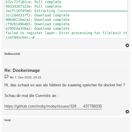
632c71f181ce: Pull complete 

9933426f323e: Pull complete 

3a1fc16fdfe6: Extracting [===================================
31c2d4d337f2: Download complete 

00b4811be2a2: Download complete 

cf92b149b4b5: Download complete 

e2992da356a2: Download complete 

failed to register layer: Error processing tar file(exit stat
root@docker:~# 
c
DeBaschdi
Re: Dockerimage
B
Mo 7. Dez 2020, 20:22
e
i
Hi, das schaut so aus als hättest du zuwenig speicher für docker frei ?
t
r
a
Schau dir mal die Commits an :
g
https://github.com/moby/moby/issues/328 ... -437786035
c
hinti