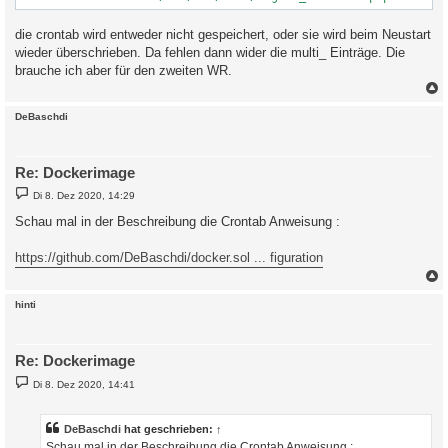
die crontab wird entweder nicht gespeichert, oder sie wird beim Neustart
wieder überschrieben. Da fehlen dann wider die multi_ Einträge. Die
brauche ich aber für den zweiten WR.
c
DeBaschdi
Re: Dockerimage
B
Di 8. Dez 2020, 14:29
e
i
Schau mal in der Beschreibung die Crontab Anweisung :
t
r
a
https://github.com/DeBaschdi/docker.sol ... figuration
g
c
hinti
Re: Dockerimage
B
Di 8. Dez 2020, 14:41
e
i
t
r
DeBaschdi
hat geschrieben:
↑
a
Schau mal in der Beschreibung die Crontab Anweisung :