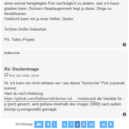
einen einmal festgelegten Port nachträglich zu ändern, was ich kaum
glauben kann. Dockers Hauptaugenmerk liegt ja daran, Dinge zu
flexibilisieren.
Vielleicht kann mir ja einer Helfen. Danke.
Schöne Grüße Sebastian
PS. Tolles Projekt.
c
DeBaschdi
Re: Dockerimage
B
Di 8. Dez 2020, 18:34
e
i
Hi, ich kann mir nicht erklären wo / wie dieser "komische" Port zustande
t
kommt,
r
a
Hast du nach Anleitung
g
https://github.com/DeBaschdi/docker.sol ... mediavault
die Variable für -
p (port) gesetzt, wird grafana innerhalb des images (3000) nach außen
(hostip:xyzeingestellt) gemappt.
c
1
6
7
8
9
10
40
Seite
8
Vorherige
von
40
Nächste
400 Beiträge
…
…