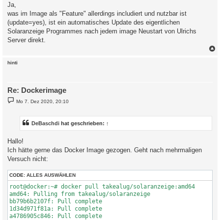
i
Ja,
t
was im Image als "Feature" allerdings includiert und nutzbar ist
r
a
(update=yes), ist ein automatisches Update des eigentlichen
g
Solaranzeige Programmes nach jedem image Neustart von Ulrichs
Server direkt.
c
hinti
Re: Dockerimage
B
Mo 7. Dez 2020, 20:10
e
i
t
r
DeBaschdi
hat geschrieben:
↑
a
g
Hallo!
Ich hätte gerne das Docker Image gezogen. Geht nach mehrmaligen
Versuch nicht:
CODE:
ALLES AUSWÄHLEN
root@docker:~# docker pull takealug/solaranzeige:amd64 

amd64: Pulling from takealug/solaranzeige

bb79b6b2107f: Pull complete 

1d34d971f81a: Pull complete 

a4786905c846: Pull complete 
