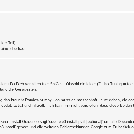
ker Teil
).
eine Idee hast.
ssierst Du Dich vor allem fuer SolCast. Obwohl die leider (?) das Tuning aufg
bstand die Genauesten.
.py; das braucht Pandas/Numpy - da muss es massenhaft Leute geben, die das
 code), astral und influxdb - ich kann mir nicht vorstellen, dass diese Beiden
ren Install Guidence sagt 'sudo pip3 install pvlib[optional]' um alle Dependen
ip3 install' gesagt und alle weiteren Fehlermeldungen Google zum Frühstück ge