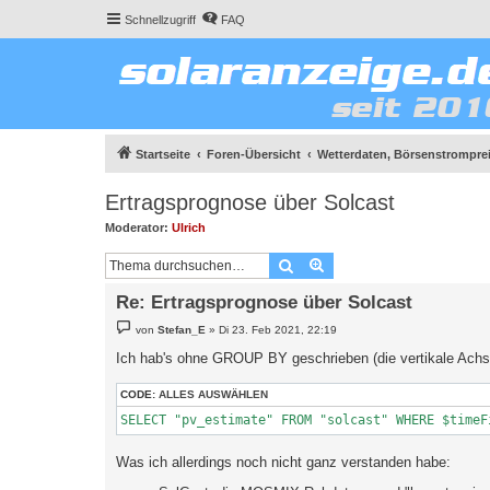
Schnellzugriff
FAQ
Startseite
Foren-Übersicht
Wetterdaten, Börsenstromprei
Ertragsprognose über Solcast
Moderator:
Ulrich
Suche
Erweiterte Suche
Re: Ertragsprognose über Solcast
B
von
Stefan_E
»
Di 23. Feb 2021, 22:19
e
i
Ich hab's ohne GROUP BY geschrieben (die vertikale Achs
t
r
a
CODE:
ALLES AUSWÄHLEN
g
SELECT "pv_estimate" FROM "solcast" WHERE $timeF
Was ich allerdings noch nicht ganz verstanden habe: