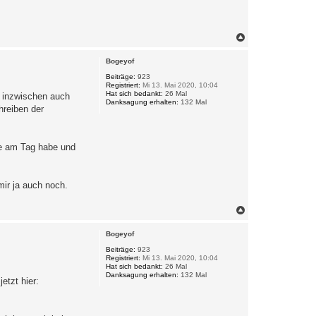
N
a
c
Bogeyof
h
o
Beiträge:
923
Registriert:
Mi 13. Mai 2020, 10:04
b
Hat sich bedankt:
26 Mal
s inzwischen auch
e
Danksagung erhalten:
132 Mal
n
hreiben der
fe am Tag habe und
mir ja auch noch.
.
N
a
c
Bogeyof
h
o
Beiträge:
923
Registriert:
Mi 13. Mai 2020, 10:04
b
Hat sich bedankt:
26 Mal
e
Danksagung erhalten:
132 Mal
n
etzt hier: