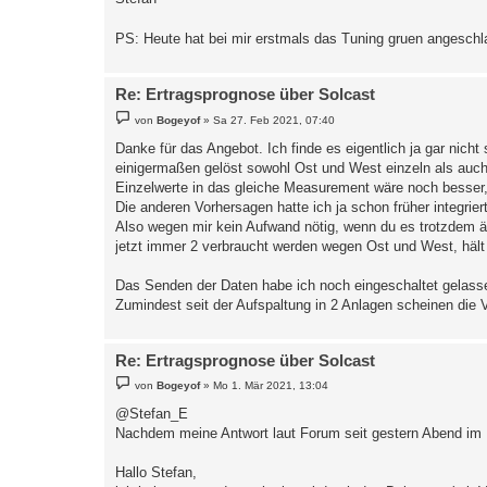
PS: Heute hat bei mir erstmals das Tuning gruen angeschl
Re: Ertragsprognose über Solcast
B
von
Bogeyof
»
Sa 27. Feb 2021, 07:40
e
i
Danke für das Angebot. Ich finde es eigentlich ja gar nic
t
einigermaßen gelöst sowohl Ost und West einzeln als auch 
r
a
Einzelwerte in das gleiche Measurement wäre noch besser, 
g
Die anderen Vorhersagen hatte ich ja schon früher integriert
Also wegen mir kein Aufwand nötig, wenn du es trotzdem än
jetzt immer 2 verbraucht werden wegen Ost und West, hält s
Das Senden der Daten habe ich noch eingeschaltet gelassen 
Zumindest seit der Aufspaltung in 2 Anlagen scheinen die
Re: Ertragsprognose über Solcast
B
von
Bogeyof
»
Mo 1. Mär 2021, 13:04
e
i
@Stefan_E
t
Nachdem meine Antwort laut Forum seit gestern Abend im Po
r
a
g
Hallo Stefan,