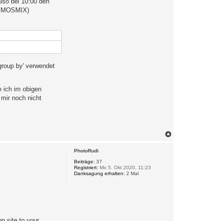
lso bei 10:00 den
ür MOSMIX)
group by' verwendet
e ich im obigen
 mir noch nicht
N
a
c
PhotoRudi
h
o
Beiträge:
37
Registriert:
Mo 5. Okt 2020, 11:23
b
Danksagung erhalten:
2 Mal
e
n
p site to your