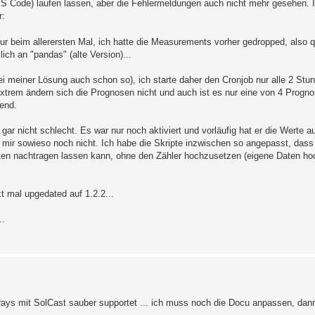
S Code) laufen lassen, aber die Fehlermeldungen auch nicht mehr gesehen. I
r:
r beim allerersten Mal, ich hatte die Measurements vorher gedropped, also qu
ich an "pandas" (alte Version)...
bei meiner Lösung auch schon so), ich starte daher den Cronjob nur alle 2 Stu
trem ändern sich die Prognosen nicht und auch ist es nur eine von 4 Progno
end.
ll gar nicht schlecht. Es war nur noch aktiviert und vorläufig hat er die Werte
ei mir sowieso noch nicht. Ich habe die Skripte inzwischen so angepasst, das
ten nachtragen lassen kann, ohne den Zähler hochzusetzen (eigene Daten ho
t mal upgedated auf 1.2.2...
..
 Arrays mit SolCast sauber supportet ... ich muss noch die Docu anpassen, dann