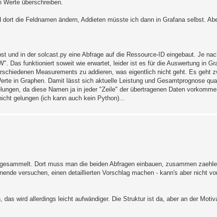
en Werte überschreiben.
 dort die Feldnamen ändern, Addieten müsste ich dann in Grafana selbst. Aber 
appst und in der solcast.py eine Abfrage auf die Ressource-ID eingebaut. Je n
. Das funktioniert soweit wie erwartet, leider ist es für die Auswertung in Gr
rschiedenen Measurements zu addieren, was eigentlich nicht geht. Es geht
rte in Graphen. Damit lässt sich aktuelle Leistung und Gesamtprognose quas
elungen, da diese Namen ja in jeder "Zeile" der übertragenen Daten vorkomme
icht gelungen (ich kann auch kein Python)...
ten gesammelt. Dort muss man die beiden Abfragen einbauen, zusammen zaehl
nende versuchen, einen detaillierten Vorschlag machen - kann's aber nicht von 
wird allerdings leicht aufwändiger. Die Struktur ist da, aber an der Motivat