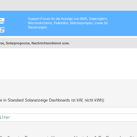
Support Forum für die Anzeige von BMS, Solarreglern,
Wechselrichtern, Pelletöfen, Wärmepumpen, sowie für
Steuerungen.
se, Solarprognose, Nachrichtendienst usw.
e in Standard Solaranzeige Dashboards ist kW, nicht kWh):
ilter