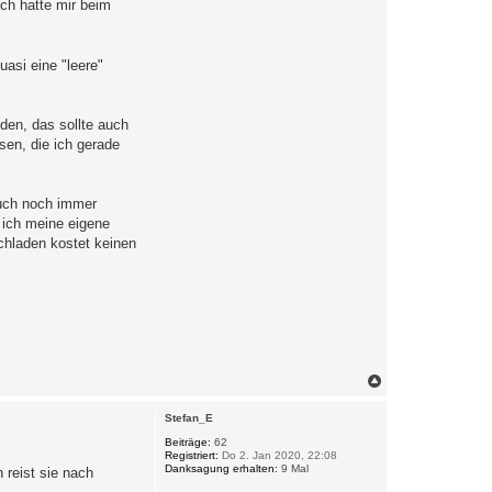
ch hatte mir beim
asi eine "leere"
nden, das sollte auch
sen, die ich gerade
 auch noch immer
s ich meine eigene
chladen kostet keinen
N
a
c
Stefan_E
h
o
Beiträge:
62
Registriert:
Do 2. Jan 2020, 22:08
b
Danksagung erhalten:
9 Mal
 reist sie nach
e
n