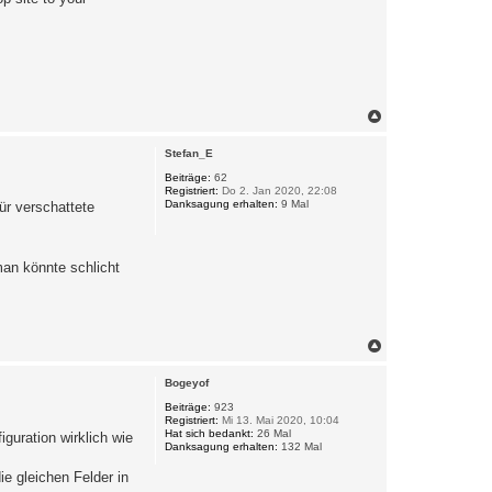
N
a
c
Stefan_E
h
o
Beiträge:
62
Registriert:
Do 2. Jan 2020, 22:08
b
Danksagung erhalten:
9 Mal
ür verschattete
e
n
an könnte schlicht
N
a
c
Bogeyof
h
o
Beiträge:
923
Registriert:
Mi 13. Mai 2020, 10:04
b
Hat sich bedankt:
26 Mal
iguration wirklich wie
e
Danksagung erhalten:
132 Mal
n
ie gleichen Felder in