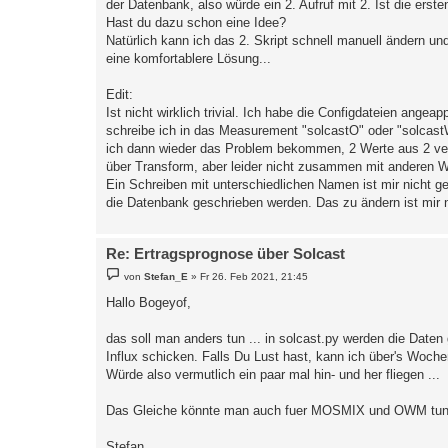
der Datenbank, also würde ein 2. Aufruf mit 2. Ist die erst
Hast du dazu schon eine Idee?
Natürlich kann ich das 2. Skript schnell manuell ändern und
eine komfortablere Lösung...
Edit:
Ist nicht wirklich trivial. Ich habe die Configdateien ange
schreibe ich in das Measurement "solcastO" oder "solcastW"
ich dann wieder das Problem bekommen, 2 Werte aus 2 ve
über Transform, aber leider nicht zusammen mit anderen We
Ein Schreiben mit unterschiedlichen Namen ist mir nicht g
die Datenbank geschrieben werden. Das zu ändern ist mir n
Re: Ertragsprognose über Solcast
B
von
Stefan_E
»
Fr 26. Feb 2021, 21:45
e
i
Hallo Bogeyof,
t
r
a
das soll man anders tun ... in solcast.py werden die Da
g
Influx schicken. Falls Du Lust hast, kann ich über's Woche
Würde also vermutlich ein paar mal hin- und her fliegen ...
Das Gleiche könnte man auch fuer MOSMIX und OWM tun, das 
Stefan