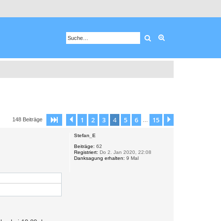
Suche
Erweiterte Suche
1
2
3
4
5
6
15
Seite
4
Vorherige
von
15
Nächste
148 Beiträge
…
Stefan_E
Beiträge:
62
Registriert:
Do 2. Jan 2020, 22:08
Danksagung erhalten:
9 Mal