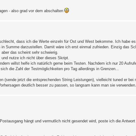
agen - also grad vor dem abschalten
ht schlecht, dass ich die Werte einzeln für Ost und West bekomme. Ich habe e
in Summe darzustellen. Damit wäre ich erst einmal zufrieden. Einzig das Sc
aber das scheint sehr schwierig.
 und nutze ich nicht über dieses Skript.
dern willst helfe ich natürlich gerne beim Testen. Nachdem ich nur 20 Aufru
ich die Zahl der Testmöglichkeiten pro Tag allerdings in Grenzen...
(sende jetzt die entsprechenden String Leistungen), vielleicht tuned er bei 
 Vorhersagen deutlich besser zu passen, so langsam kann man sie verwenden
stausgang hängt und vermutlich nicht gesendet wird, poste ich die Antwort j