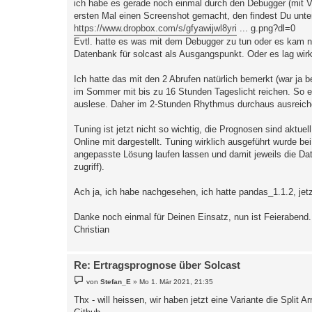
ich habe es gerade noch einmal durch den Debugger (mit V
ersten Mal einen Screenshot gemacht, den findest Du unte
https://www.dropbox.com/s/gfyawijwl8yri
... g.png?dl=0
Evtl. hatte es was mit dem Debugger zu tun oder es kam nu
Datenbank für solcast als Ausgangspunkt. Oder es lag wirkl
Ich hatte das mit den 2 Abrufen natürlich bemerkt (war ja 
im Sommer mit bis zu 16 Stunden Tageslicht reichen. So ex
auslese. Daher im 2-Stunden Rhythmus durchaus ausreich
Tuning ist jetzt nicht so wichtig, die Prognosen sind aktue
Online mit dargestellt. Tuning wirklich ausgeführt wurde b
angepasste Lösung laufen lassen und damit jeweils die Da
zugriff).
Ach ja, ich habe nachgesehen, ich hatte pandas_1.1.2, jetz
Danke noch einmal für Deinen Einsatz, nun ist Feierabend.
Christian
Re: Ertragsprognose über Solcast
B
von
Stefan_E
»
Mo 1. Mär 2021, 21:35
e
i
Thx - will heissen, wir haben jetzt eine Variante die Split
t
r