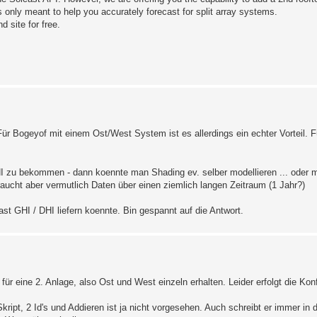
 only meant to help you accurately forecast for split array systems.
d site for free.
 Für Bogeyof mit einem Ost/West System ist es allerdings ein echter Vorteil. F
I zu bekommen - dann koennte man Shading ev. selber modellieren ... oder m
ucht aber vermutlich Daten über einen ziemlich langen Zeitraum (1 Jahr?)
ast GHI / DHI liefern koennte. Bin gespannt auf die Antwort.
ür eine 2. Anlage, also Ost und West einzeln erhalten. Leider erfolgt die Konf
Skript, 2 Id's und Addieren ist ja nicht vorgesehen. Auch schreibt er immer in d