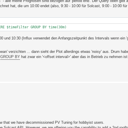
- alle meine Prognosen sind bezogen auf 'period end'. Der Query oben gibt a
hnet hat, die um 10:00 endet (also, 9:30 - 10:00 für Solcast, 9:00 - 10:00 f
ERE $timeFilter GROUP BY time(30m)
:00 und 10:30 (Influx verwendet den Anfangszeitpunkt des Intervals wenn ein '
an' verzichten ... dann sieht der Plot allerdings etwas 'noisy' aus. Drum hab
.
GROUP BY
hat zwar ein '<offset interval>' aber das in Betrieb zu nehmen ist
now that we have decommissioned PV Tuning for hobbyist users.
Solcast API. However, we are offering you the capability to add a 2nd roofto