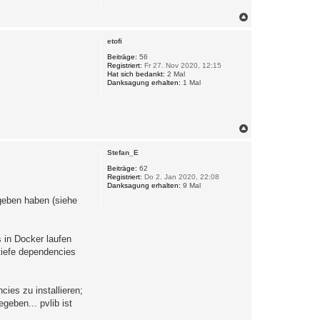
N
a
c
etofi
h
o
Beiträge:
56
Registriert:
Fr 27. Nov 2020, 12:15
b
Hat sich bedankt:
2 Mal
e
Danksagung erhalten:
1 Mal
n
N
a
c
Stefan_E
h
o
Beiträge:
62
Registriert:
Do 2. Jan 2020, 22:08
b
Danksagung erhalten:
9 Mal
e
n
egeben haben (siehe
 in Docker laufen
 tiefe dependencies
cies zu installieren;
geben... pvlib ist