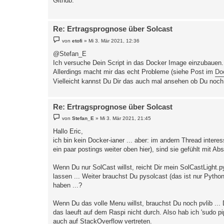
Github.
a
g
Re: Ertragsprognose über Solcast
B
von
etofi
»
Mi 3. Mär 2021, 12:36
e
i
@Stefan_E
t
Ich versuche Dein Script in das Docker Image einzubauen.
r
a
Allerdings macht mir das echt Probleme (siehe Post im
Doc
g
Vielleicht kannst Du Dir das auch mal ansehen ob Du noch 
Re: Ertragsprognose über Solcast
B
von
Stefan_E
»
Mi 3. Mär 2021, 21:45
e
i
Hallo Eric,
t
ich bin kein Docker-ianer ... aber: im andern Thread intere
r
a
ein paar postings weiter oben hier), sind sie gefühlt mit A
g
Wenn Du nur SolCast willst, reicht Dir mein SolCastLight
lassen ... Weiter brauchst Du pysolcast (das ist nur Python
haben ...?
Wenn Du das volle Menu willst, brauchst Du noch pvlib ... De
das laeuft auf dem Raspi nicht durch. Also hab ich 'sudo p
auch auf StackOverflow vertreten.