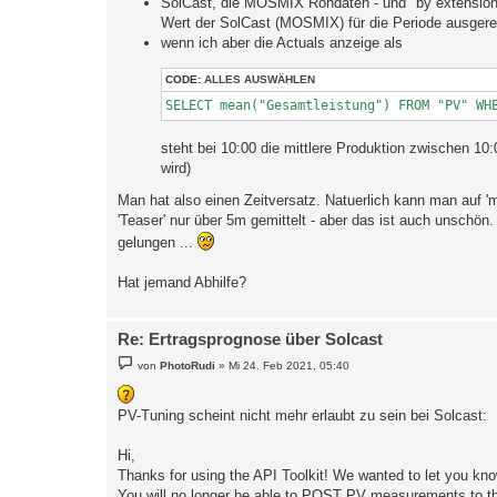
SolCast, die MOSMIX Rohdaten - und "by extension" 
Wert der SolCast (MOSMIX) für die Periode ausgerec
wenn ich aber die Actuals anzeige als
CODE:
ALLES AUSWÄHLEN
SELECT mean("Gesamtleistung") FROM "PV" WH
steht bei 10:00 die mittlere Produktion zwischen 10
wird)
Man hat also einen Zeitversatz. Natuerlich kann man auf 'me
'Teaser' nur über 5m gemittelt - aber das ist auch unschön
gelungen ...
Hat jemand Abhilfe?
Re: Ertragsprognose über Solcast
B
von
PhotoRudi
»
Mi 24. Feb 2021, 05:40
e
i
t
PV-Tuning scheint nicht mehr erlaubt zu sein bei Solcast:
r
a
g
Hi,
Thanks for using the API Toolkit! We wanted to let you k
You will no longer be able to POST PV measurements to the 