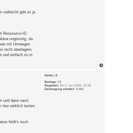
vielleicht gibt es ja
ach Ressource-ID
afana ungünstig, da
 zwar mit Umwegen
i nicht überlagern.
n und einfach so in
N
a
c
Stefan_E
h
o
Beiträge:
62
Registriert:
Do 2. Jan 2020, 22:08
b
Danksagung erhalten:
9 Mal
e
n
en und dann nach
hier wirklich testen.
ion fehlt's noch