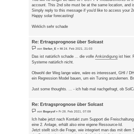
account. This 2nd site must be at the same location, and is
Simply reply to this message if you'd like to access your 2n
Happy solar forecasting!
Wirklich sehr schade
Re: Ertragsprognose über Solcast
B
von
Stefan_E
»
Mi 24. Feb 2021, 21:03
e
i
Das ist natürlich schade ... die volle
Ankündigung
ist hier.
t
Systeme natürlich nicht.
r
a
g
Obwohl der Weg lange wäre, wäre es interessant, GHI / DH
ein Regression Model bauen, um ein Tuning anzulernen. Bra
Just some thoughts. ... - ich hab mal nachgefragt, ob SolC
Re: Ertragsprognose über Solcast
B
von
Bogeyof
»
Fr 26. Feb 2021, 07:09
e
i
Ich habe jetzt nach Kontakt zum Support die Freischaltung f
t
eine 2. Anlage, erhält also eine eigene Ressource-Id.
r
a
Jetzt stellt sich die Frage, wie integriert man das mit dem 
g