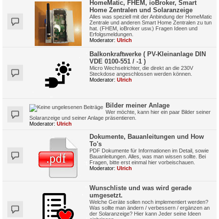
HomeMatic, FHEM, ioBroker, Smart
Home Zentralen und Solaranzeige
Alles was speziell mit der Anbindung der HomeMatic
Zentrale und anderen Smart Home Zentralen zu tun
hat. (FHEM, ioBroker usw.) Fragen Ideen und
Erfolgsmeldungen.
Moderator:
Ulrich
Balkonkraftwerke ( PV-Kleinanlage DIN
VDE 0100-551 / -1 )
Micro Wechselrichter, die direkt an die 230V
Steckdose angeschlossen werden können.
Moderator:
Ulrich
Bilder meiner Anlage
Wer möchte, kann hier ein paar Bilder seiner
Solaranzeige und seiner Anlage präsentieren.
Moderator:
Ulrich
Dokumente, Bauanleitungen und How
To's
PDF Dokumente für Informationen im Detail, sowie
Bauanleitungen. Alles, was man wissen sollte. Bei
Fragen, bitte erst einmal hier vorbeischauen.
Moderator:
Ulrich
Wunschliste und was wird gerade
umgesetzt.
Welche Geräte sollen noch implementiert werden?
Was sollte man ändern / verbessern / ergänzen an
der Solaranzeige? Hier kann Jeder seine Ideen