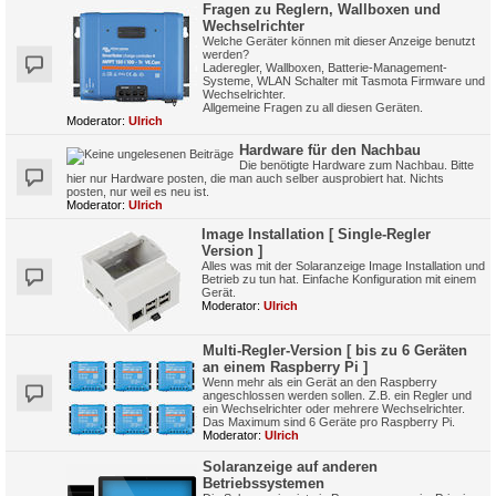
Fragen zu Reglern, Wallboxen und
Wechselrichter
Welche Geräter können mit dieser Anzeige benutzt
werden?
Laderegler, Wallboxen, Batterie-Management-
Systeme, WLAN Schalter mit Tasmota Firmware und
Wechselrichter.
Allgemeine Fragen zu all diesen Geräten.
Moderator:
Ulrich
Hardware für den Nachbau
Die benötigte Hardware zum Nachbau. Bitte
hier nur Hardware posten, die man auch selber ausprobiert hat. Nichts
posten, nur weil es neu ist.
Moderator:
Ulrich
Image Installation [ Single-Regler
Version ]
Alles was mit der Solaranzeige Image Installation und
Betrieb zu tun hat. Einfache Konfiguration mit einem
Gerät.
Moderator:
Ulrich
Multi-Regler-Version [ bis zu 6 Geräten
an einem Raspberry Pi ]
Wenn mehr als ein Gerät an den Raspberry
angeschlossen werden sollen. Z.B. ein Regler und
ein Wechselrichter oder mehrere Wechselrichter.
Das Maximum sind 6 Geräte pro Raspberry Pi.
Moderator:
Ulrich
Solaranzeige auf anderen
Betriebssystemen