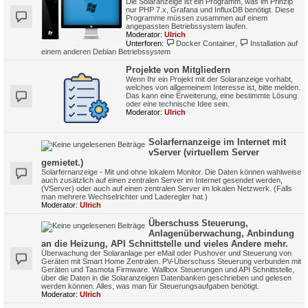
Die Solaranzeige ist ein Programm, was im Prinzip
nur PHP 7.x, Grafana und InfluxDB benötigt. Diese
Programme müssen zusammen auf einem
angepassten Betriebssystem laufen.
Moderator:
Ulrich
Unterforen:
Docker Container
,
Installation auf
einem anderen Debian Betriebssystem
Projekte von Mitgliedern
Wenn Ihr ein Projekt mit der Solaranzeige vorhabt,
welches von allgemeinem Interesse ist, bitte melden.
Das kann eine Erweiterung, eine bestimmte Lösung
oder eine technische Idee sein.
Moderator:
Ulrich
Solarfernanzeige im Internet mit
vServer (virtuellem Server
gemietet.)
Solarfernanzeige - Mit und ohne lokalem Monitor. Die Daten können wahlweise
auch zusätzlich auf einen zentralen Server im Internet gesendet werden,
(VServer) oder auch auf einen zentralen Server im lokalen Netzwerk. (Falls
man mehrere Wechselrichter und Laderegler hat.)
Moderator:
Ulrich
Überschuss Steuerung,
Anlagenüberwachung, Anbindung
an die Heizung, API Schnittstelle und vieles Andere mehr.
Überwachung der Solaranlage per eMail oder Pushover und Steuerung von
Geräten mit Smart Home Zentralen. PV-Überschuss Steuerung verbunden mit
Geräten und Tasmota Firmware. Wallbox Steuerungen und API Schnittstelle,
über die Daten in die Solaranzeigen Datenbanken geschrieben und gelesen
werden können. Alles, was man für Steuerungsaufgaben benötigt.
Moderator:
Ulrich