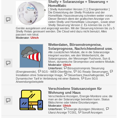
Shelly + Solaranzeige + Steuerung +
HomeMatic
[ Shelly Automation Version 2 ] [ Energiemonitor ]
Die Entwicklung der Shelly Produkte und der
HomeMatic Haussteuerung schreiten weiter voran.
Dieser Bereich dient der grafischen Anzeige von
vielen Shelly und HomeMatic Lösungen., sowie einer
Shelly Steuerung Version 2. Es können bis zu 50
Geräte ausgelesen und angezeigt werden. Mit der Steuerung können bis zu 5
Shelly Relais gesteuert werden. Die Cloud wird dazu nicht benutzt. Alles
passiert rein lokal.
Moderator:
Ulrich
Wetterdaten, Börsenstrompreise,
Solarprognose, Nachrichtendienst usw.
Alle zusätzlichen Module, die in die Solaranzeige
integriert wurden, wie den Wetterbericht, die
Solarprognose, der Messenger Pushover, Sun &
Moon, dynamische Strompreise und weitere Module.
Moderator:
Ulrich
Unterforen:
Börsenstrompreis Steuerung
(Energiewende)
,
SGS - WEB Oberfläche
,
SG Ready Steuerungen
,
Installation ohne Solaranzeige Image
,
Steuerbare Haushaltsgeräte
,
Dynamischer Tarif in Verbindung mit einer Batterie
,
Eure SGS
Anwendungsbeispiele
Verschiedene Statusanzeigen für
Wohnung und Haus
Verschiedene Anzeigen, Energie-Monitore usw. die
man an der Solaranzeige betreiben kann. Status
Bildschirme oder kleine Einzelanzeigen.
Moderator:
Ulrich
Unterforen:
Energie-Anzeigen (Monitore)
,
Ulanzi Anzeige TC001
,
Sonoff Anzeigen