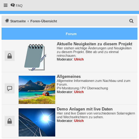
FAQ
S
Startseite
Foren-Übersicht
u
Forum
c
h
Aktuelle Neuigkeiten zu diesem Projekt
Hier stehen wichtige Änderungen und Neuigkeiten
e
zu diesem Projekt. Bitte ab und zu einmal
reinschauen.
Moderator:
Ulrich
Allgemeines
Allgemeine Informationen zum Nachbau und zum
Forum.
PV-Monitorung / PV Überwachung
Moderator:
Ulrich
Demo Anlagen mit live Daten
Hier sind live Daten von verschiedenen Solarreglern
und Wechselrichtern zu sehen.
Moderator:
Ulrich