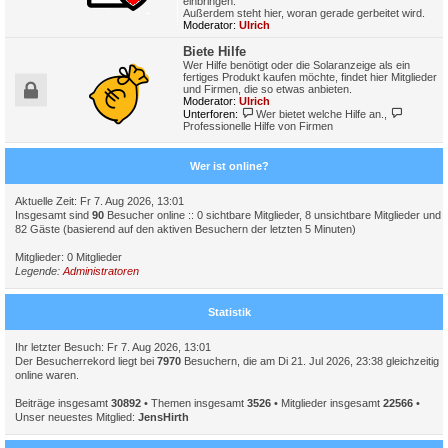
einbringen.
Außerdem steht hier, woran gerade gerbeitet wird.
Moderator:
Ulrich
Biete Hilfe
Wer Hilfe benötigt oder die Solaranzeige als ein
fertiges Produkt kaufen möchte, findet hier Mitglieder
und Firmen, die so etwas anbieten.
Moderator:
Ulrich
Unterforen:
Wer bietet welche Hilfe an.
,
Professionelle Hilfe von Firmen
Wer ist online?
Aktuelle Zeit: Fr 7. Aug 2026, 13:01
Insgesamt sind
90
Besucher online :: 0 sichtbare Mitglieder, 8 unsichtbare Mitglieder und
82 Gäste (basierend auf den aktiven Besuchern der letzten 5 Minuten)
Mitglieder: 0 Mitglieder
Legende:
Administratoren
Statistik
Ihr letzter Besuch: Fr 7. Aug 2026, 13:01
Der Besucherrekord liegt bei
7970
Besuchern, die am Di 21. Jul 2026, 23:38 gleichzeitig
online waren.
Beiträge insgesamt
30892
• Themen insgesamt
3526
• Mitglieder insgesamt
22566
•
Unser neuestes Mitglied:
JensHirth