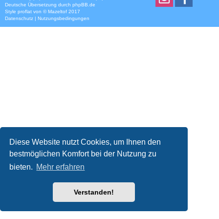
Deutsche Übersetzung durch
phpBB.de
Style
proflat
von ©
Mazeltof
2017
Datenschutz
|
Nutzungsbedingungen
Diese Website nutzt Cookies, um Ihnen den
bestmöglichen Komfort bei der Nutzung zu
bieten.
Mehr erfahren
Verstanden!