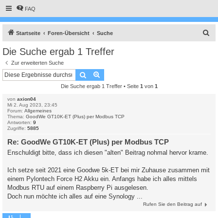
FAQ
S
Startseite
Foren-Übersicht
Suche
u
Die Suche ergab 1 Treffer
c
Zur erweiterten Suche
h
Suche
Erweiterte Suche
e
Die Suche ergab 1 Treffer • Seite
1
von
1
von
axion04
Mi 2. Aug 2023, 23:45
Forum:
Allgemeines
Thema:
GoodWe GT10K-ET (Plus) per Modbus TCP
Antworten:
9
Zugriffe:
5885
Re: GoodWe GT10K-ET (Plus) per Modbus TCP
Enschuldigt bitte, dass ich diesen "alten" Beitrag nohmal hervor krame.
Ich setze seit 2021 eine Goodwe 5k-ET bei mir Zuhause zusammen mit
einem Pylontech Force H2 Akku ein. Anfangs habe ich alles mittels
Modbus RTU auf einem Raspberry Pi ausgelesen.
Doch nun möchte ich alles auf eine Synology ...
Rufen Sie den Beitrag auf