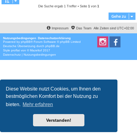
Die Suche ergab 1 Treffer • Seite
1
von
1
Gehe zu
Impressum
Das Team
Alle Zeiten sind
UTC+02:00
Nutzungsbedingungen
Datenschutzerklärung
Powered by
phpBB
® Forum Software © phpBB Limited
Deutsche Übersetzung durch
phpBB.de
Style
proflat
von ©
Mazeltof
2017
Datenschutz
|
Nutzungsbedingungen
Diese Website nutzt Cookies, um Ihnen den
bestmöglichen Komfort bei der Nutzung zu
bieten.
Mehr erfahren
Verstanden!