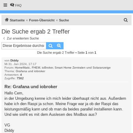
FAQ
S
Startseite
Foren-Übersicht
Suche
u
Die Suche ergab 2 Treffer
c
Zur erweiterten Suche
h
Suche
Erweiterte Suche
e
Die Suche ergab 2 Treffer • Seite
1
von
1
von
Diddy
Mi 31. Jan 2024, 17:17
Forum:
HomeMatic, FHEM, ioBroker, Smart Home Zentralen und Solaranzeige
Thema:
Grafana und iobroker
Antworten:
4
Zugriffe:
7562
Re: Grafana und iobroker
Hallo Cem,
in der Umgebung kenne ich mich leider überhaupt nicht aus. Außerdem
habe ich den Raspi ja schon. Meine Frage war ja ob der Raspi das
leistungsmäßig kann und ob man da beides parallel installieren kann.
Und wie sieht es mit dem Auslesen des Modbus aus?
VG
Diddy