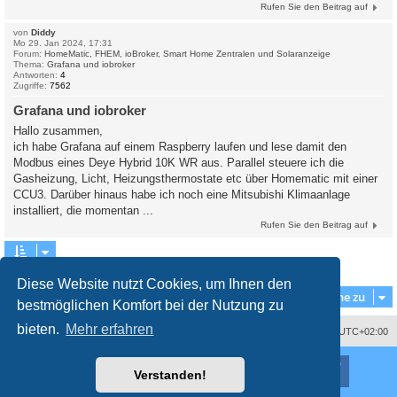
Rufen Sie den Beitrag auf
von
Diddy
Mo 29. Jan 2024, 17:31
Forum:
HomeMatic, FHEM, ioBroker, Smart Home Zentralen und Solaranzeige
Thema:
Grafana und iobroker
Antworten:
4
Zugriffe:
7562
Grafana und iobroker
Hallo zusammen,
ich habe Grafana auf einem Raspberry laufen und lese damit den
Modbus eines Deye Hybrid 10K WR aus. Parallel steuere ich die
Gasheizung, Licht, Heizungsthermostate etc über Homematic mit einer
CCU3. Darüber hinaus habe ich noch eine Mitsubishi Klimaanlage
installiert, die momentan ...
Rufen Sie den Beitrag auf
Die Suche ergab 2 Treffer • Seite
1
von
1
Diese Website nutzt Cookies, um Ihnen den
Gehe zu
bestmöglichen Komfort bei der Nutzung zu
bieten.
Mehr erfahren
Impressum
Das Team
Alle Zeiten sind
UTC+02:00
Nutzungsbedingungen
Datenschutzerklärung
Powered by
phpBB
® Forum Software © phpBB Limited
Verstanden!
Deutsche Übersetzung durch
phpBB.de
Style
proflat
von ©
Mazeltof
2017