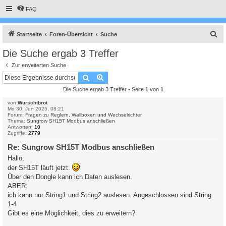
FAQ
S
Startseite
Foren-Übersicht
Suche
u
Die Suche ergab 3 Treffer
c
Zur erweiterten Suche
h
Suche
Erweiterte Suche
e
Die Suche ergab 3 Treffer • Seite
1
von
1
von
Wurschtbrot
Mo 30. Jun 2025, 08:21
Forum:
Fragen zu Reglern, Wallboxen und Wechselrichter
Thema:
Sungrow SH15T Modbus anschließen
Antworten:
10
Zugriffe:
2779
Re: Sungrow SH15T Modbus anschließen
Hallo,
der SH15T läuft jetzt.
Über den Dongle kann ich Daten auslesen.
ABER:
ich kann nur String1 und String2 auslesen. Angeschlossen sind String
1-4
Gibt es eine Möglichkeit, dies zu erweitern?