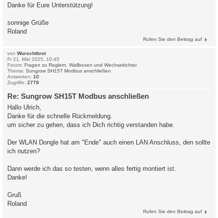
Danke für Eure Unterstützung!
sonnige Grüße
Roland
Rufen Sie den Beitrag auf
von
Wurschtbrot
Fr 21. Mär 2025, 10:45
Forum:
Fragen zu Reglern, Wallboxen und Wechselrichter
Thema:
Sungrow SH15T Modbus anschließen
Antworten:
10
Zugriffe:
2779
Re: Sungrow SH15T Modbus anschließen
Hallo Ulrich,
Danke für die schnelle Rückmeldung.
um sicher zu gehen, dass ich Dich richtig verstanden habe.
Der WLAN Dongle hat am "Ende" auch einen LAN Anschluss, den sollte
ich nutzen?
Dann werde ich das so testen, wenn alles fertig montiert ist.
Danke!
Gruß
Roland
Rufen Sie den Beitrag auf