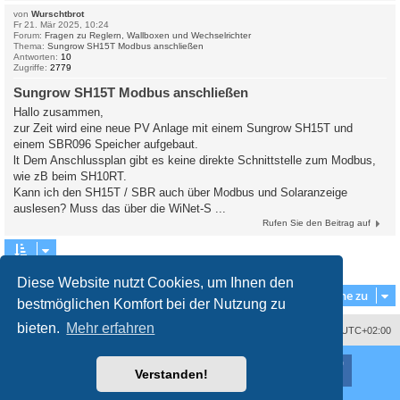
von
Wurschtbrot
Fr 21. Mär 2025, 10:24
Forum:
Fragen zu Reglern, Wallboxen und Wechselrichter
Thema:
Sungrow SH15T Modbus anschließen
Antworten:
10
Zugriffe:
2779
Sungrow SH15T Modbus anschließen
Hallo zusammen,
zur Zeit wird eine neue PV Anlage mit einem Sungrow SH15T und
einem SBR096 Speicher aufgebaut.
lt Dem Anschlussplan gibt es keine direkte Schnittstelle zum Modbus,
wie zB beim SH10RT.
Kann ich den SH15T / SBR auch über Modbus und Solaranzeige
auslesen? Muss das über die WiNet-S ...
Rufen Sie den Beitrag auf
Die Suche ergab 3 Treffer • Seite
1
von
1
Diese Website nutzt Cookies, um Ihnen den
Gehe zu
bestmöglichen Komfort bei der Nutzung zu
bieten.
Mehr erfahren
Impressum
Das Team
Alle Zeiten sind
UTC+02:00
Nutzungsbedingungen
Datenschutzerklärung
Powered by
phpBB
® Forum Software © phpBB Limited
Verstanden!
Deutsche Übersetzung durch
phpBB.de
Style
proflat
von ©
Mazeltof
2017