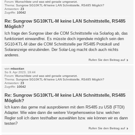
Forum:
Wunschliste und was wird gerade umgesetzt.
Thema:
Sungrow SG10KTL-M keine LAN Schnittstelle, RS485 Möglich?
Antworten:
23
Zugriffe:
10042
Re: Sungrow SG10KTL-M keine LAN Schnittstelle, RS485
Möglich?
Ich frage den Sungrow über die COM Schnittstelle via Solarlog ab, das
funktioniert einwandfrei. Es müsste doch irgendwie möglich sein den
SG10-KTL-M über die COM Schnittstelle per RS485 Protokoll und
Solaranzeige einzubinden. Der Solar-Log macht doch auch nichts
anderes.
Rufen Sie den Beitrag auf
von
mbastian
So 9. Apr 2023, 19:44
Forum:
Wunschliste und was wird gerade umgesetzt.
Thema:
Sungrow SG10KTL-M keine LAN Schnittstelle, RS485 Möglich?
Antworten:
23
Zugriffe:
10042
Re: Sungrow SG10KTL-M keine LAN Schnittstelle, RS485
Möglich?
Ich kann das gerne mal ausprobieren mit dem RS485 zu USB (FTDI)
Adapter. Wie wäre dann die weitere Vorgehensweise bzw. welchen
Regler soll ich dann testhalber auswählen bzw. wie können wir es dann
testen?
Rufen Sie den Beitrag auf