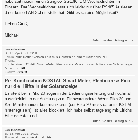
habe seit neuem einen Sungrow SG10KTL-M Wechselrichter im
Einsatz. Der Wechselrichter lässt sich leider nur über RS485 Auslesen
da er keine LAN Schnittstelle hat. Gibt es da eine Möglichkeit?
Lieben Gruß,
Michael
Rufen Sie den Beitrag auf
von
mbastian
So 18. Apr 2021, 22:00
Forum:
Multi-Regler-Version [ bis zu 6 Geräten an einem Raspberry Pi ]
Thema:
Kombination KOSTAL Smart-Meter, Plenticore & Pico - nur die Hälfte in der Solaranzeige
Antworten:
60
Zugriffe:
28679
Re: Kombination KOSTAL Smart-Meter, Plenticore & Pico -
nur die Hälfte in der Solaranzeige
Es steht beim Piko 20 sogar in der Bedienungsanleitung und nochmal
ausdrücklich in der Anleitung zum Firmwareupdate. Wenn Piko 20 und
KSEM miteinander kommunizieren (der Piko 20 muss dafür im KSEM
hinterlegt sein), ist alles blockiert. Ich habe selbst tagelang mit Ulrichs
Hilfe getestet und ...
Rufen Sie den Beitrag auf
von
mbastian
So 18. Apr 2021, 14:32
Forum:
Hardware für den Nachbau