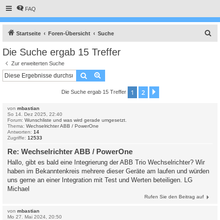
FAQ
S
Startseite
Foren-Übersicht
Suche
u
Die Suche ergab 15 Treffer
c
Zur erweiterten Suche
h
Suche
Erweiterte Suche
e
1
2
Nächste
Die Suche ergab 15 Treffer
von
mbastian
So 14. Dez 2025, 22:40
Forum:
Wunschliste und was wird gerade umgesetzt.
Thema:
Wechselrichter ABB / PowerOne
Antworten:
14
Zugriffe:
12533
Re: Wechselrichter ABB / PowerOne
Hallo, gibt es bald eine Integrierung der ABB Trio Wechselrichter? Wir
haben im Bekanntenkreis mehrere dieser Geräte am laufen und würden
uns gerne an einer Integration mit Test und Werten beteiligen. LG
Michael
Rufen Sie den Beitrag auf
von
mbastian
Mo 27. Mai 2024, 20:50