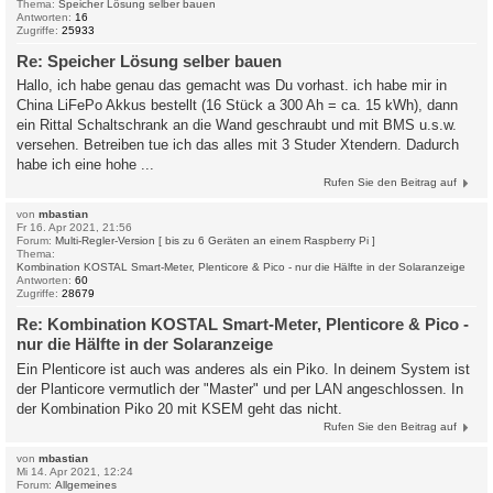
Thema:
Speicher Lösung selber bauen
Antworten:
16
Zugriffe:
25933
Re: Speicher Lösung selber bauen
Hallo, ich habe genau das gemacht was Du vorhast. ich habe mir in
China LiFePo Akkus bestellt (16 Stück a 300 Ah = ca. 15 kWh), dann
ein Rittal Schaltschrank an die Wand geschraubt und mit BMS u.s.w.
versehen. Betreiben tue ich das alles mit 3 Studer Xtendern. Dadurch
habe ich eine hohe ...
Rufen Sie den Beitrag auf
von
mbastian
Fr 16. Apr 2021, 21:56
Forum:
Multi-Regler-Version [ bis zu 6 Geräten an einem Raspberry Pi ]
Thema:
Kombination KOSTAL Smart-Meter, Plenticore & Pico - nur die Hälfte in der Solaranzeige
Antworten:
60
Zugriffe:
28679
Re: Kombination KOSTAL Smart-Meter, Plenticore & Pico -
nur die Hälfte in der Solaranzeige
Ein Plenticore ist auch was anderes als ein Piko. In deinem System ist
der Planticore vermutlich der "Master" und per LAN angeschlossen. In
der Kombination Piko 20 mit KSEM geht das nicht.
Rufen Sie den Beitrag auf
von
mbastian
Mi 14. Apr 2021, 12:24
Forum:
Allgemeines