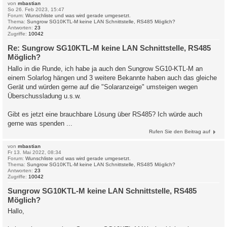
von
mbastian
So 26. Feb 2023, 15:47
Forum:
Wunschliste und was wird gerade umgesetzt.
Thema:
Sungrow SG10KTL-M keine LAN Schnittstelle, RS485 Möglich?
Antworten:
23
Zugriffe:
10042
Re: Sungrow SG10KTL-M keine LAN Schnittstelle, RS485
Möglich?
Hallo in die Runde, ich habe ja auch den Sungrow SG10-KTL-M an
einem Solarlog hängen und 3 weitere Bekannte haben auch das gleiche
Gerät und würden gerne auf die "Solaranzeige" umsteigen wegen
Überschussladung u.s.w.
Gibt es jetzt eine brauchbare Lösung über RS485? Ich würde auch
gerne was spenden ...
Rufen Sie den Beitrag auf
von
mbastian
Fr 13. Mai 2022, 08:34
Forum:
Wunschliste und was wird gerade umgesetzt.
Thema:
Sungrow SG10KTL-M keine LAN Schnittstelle, RS485 Möglich?
Antworten:
23
Zugriffe:
10042
Sungrow SG10KTL-M keine LAN Schnittstelle, RS485
Möglich?
Hallo,