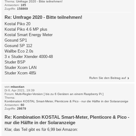
Thema:
Umfrage 2020 - Bitte teilnehmen!
Antworten:
185
Zugriffe:
158869
Re: Umfrage 2020 - Bitte teilnehmen!
Kostal Piko 20
Kostal Piko 4.6 MP plus
Kostal Smart Energy Meter
Gosund SP1
Gosund SP 112
Wallbe Eco 2.0s
3 x Studer Xtender 4000-48
Studer BSP
Studer Xcom LAN
Studer Xcom 485i
Rufen Sie den Beitrag auf
von
mbastian
Di 6. Apr 2021, 19:39
Forum:
Multi-Regler-Version [ bis zu 6 Geräten an einem Raspberry Pi ]
Thema:
Kombination KOSTAL Smart-Meter, Plenticore & Pico - nur die Hälfte in der Solaranzeige
Antworten:
60
Zugriffe:
28679
Re: Kombination KOSTAL Smart-Meter, Plenticore & Pico -
nur die Hälfte in der Solaranzeige
Klar, das Teil gibt es für 6,99 bei Amazon: