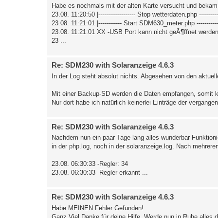
Habe es nochmals mit der alten Karte versucht und bekam
23.08. 11:20:50 |------------------- Stop wetterdaten.php -----------
23.08. 11:21:01 |------------ Start SDM630_meter.php --------------
23.08. 11:21:01 XX -USB Port kann nicht geÃ¶ffnet werden.
23 ...
Re: SDM230 with Solaranzeige 4.6.3
In der Log steht absolut nichts. Abgesehen von den aktuel
Mit einer Backup-SD werden die Daten empfangen, somit ka
Nur dort habe ich natürlich keinerlei Einträge der vergangen
Re: SDM230 with Solaranzeige 4.6.3
Nachdem nun ein paar Tage lang alles wunderbar Funktionier
in der php.log, noch in der solaranzeige.log. Nach mehrer
23.08. 06:30:33 -Regler: 34
23.08. 06:30:33 -Regler erkannt ...
Re: SDM230 with Solaranzeige 4.6.3
Habe MEINEN Fehler Gefunden!
Ganz Viel Danke für deine Hilfe. Werde nun in Ruhe alles