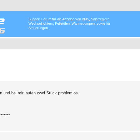
Support Forum für die Anzeige von BMS, Solarreglern,
Wechselrichtern, Pelletöfen, Wärmepumpen, sowie für
Steuerungen.
n und bei mir laufen zwei Stück problemlos.
*******