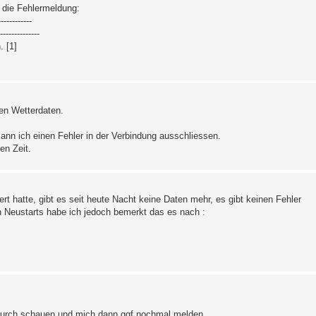
 die Fehlermeldung:
----------
-----------
 [1]
len Wetterdaten.
nn ich einen Fehler in der Verbindung ausschliessen.
en Zeit.
t hatte, gibt es seit heute Nacht keine Daten mehr, es gibt keinen Fehler
en Neustarts habe ich jedoch bemerkt das es nach :
 durch schauen und mich dann ggf nochmal melden.