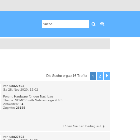
Suche
Erweiterte Suche
1
2
Nächste
Die Suche ergab 16 Treffer
von
udo27503
Sa 28. Nov 2020, 12:02
Forum:
Hardware für den Nachbau
Thema:
SDM230 with Solaranzeige 4.6.3
Antworten:
34
Zugriffe:
26155
Rufen Sie den Beitrag auf
von
udo27503