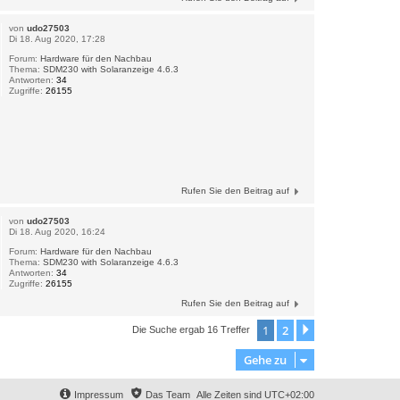
von
udo27503
Di 18. Aug 2020, 17:28
Forum:
Hardware für den Nachbau
Thema:
SDM230 with Solaranzeige 4.6.3
Antworten:
34
Zugriffe:
26155
Rufen Sie den Beitrag auf
von
udo27503
Di 18. Aug 2020, 16:24
Forum:
Hardware für den Nachbau
Thema:
SDM230 with Solaranzeige 4.6.3
Antworten:
34
Zugriffe:
26155
Rufen Sie den Beitrag auf
1
2
Nächste
Die Suche ergab 16 Treffer
Gehe zu
Impressum
Das Team
Alle Zeiten sind
UTC+02:00