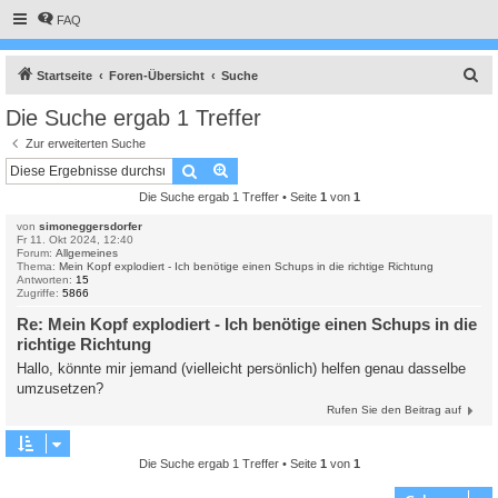
FAQ
S
Startseite
Foren-Übersicht
Suche
u
Die Suche ergab 1 Treffer
c
Zur erweiterten Suche
h
Suche
Erweiterte Suche
e
Die Suche ergab 1 Treffer • Seite
1
von
1
von
simoneggersdorfer
Fr 11. Okt 2024, 12:40
Forum:
Allgemeines
Thema:
Mein Kopf explodiert - Ich benötige einen Schups in die richtige Richtung
Antworten:
15
Zugriffe:
5866
Re: Mein Kopf explodiert - Ich benötige einen Schups in die
richtige Richtung
Hallo, könnte mir jemand (vielleicht persönlich) helfen genau dasselbe
umzusetzen?
Rufen Sie den Beitrag auf
Die Suche ergab 1 Treffer • Seite
1
von
1