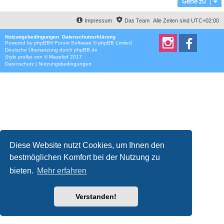
Gehe zu
Impressum
Das Team
Alle Zeiten sind
UTC+02:00
Nutzungsbedingungen
Datenschutzerklärung
Powered by
phpBB
® Forum Software © phpBB Limited
Deutsche Übersetzung durch
phpBB.de
Style
proflat
von ©
Mazeltof
2017
Datenschutz
|
Nutzungsbedingungen
Diese Website nutzt Cookies, um Ihnen den
bestmöglichen Komfort bei der Nutzung zu
bieten.
Mehr erfahren
Verstanden!