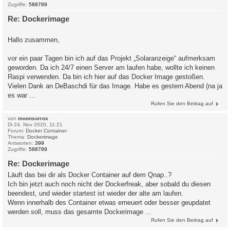
Zugriffe:
588789
Re: Dockerimage
Hallo zusammen,
vor ein paar Tagen bin ich auf das Projekt „Solaranzeige“ aufmerksam
geworden. Da ich 24/7 einen Server am laufen habe, wollte ich keinen
Raspi verwenden. Da bin ich hier auf das Docker Image gestoßen.
Vielen Dank an DeBaschdi für das Image. Habe es gestern Abend (na ja
es war ...
Rufen Sie den Beitrag auf
von
moonsorrox
Di 24. Nov 2020, 11:21
Forum:
Docker Container
Thema:
Dockerimage
Antworten:
399
Zugriffe:
588789
Re: Dockerimage
Läuft das bei dir als Docker Container auf dem Qnap..?
Ich bin jetzt auch noch nicht der Dockerfreak, aber sobald du diesen
beendest, und wieder startest ist wieder der alte am laufen.
Wenn innerhalb des Container etwas erneuert oder besser geupdatet
werden soll, muss das gesamte Dockerimage ...
Rufen Sie den Beitrag auf