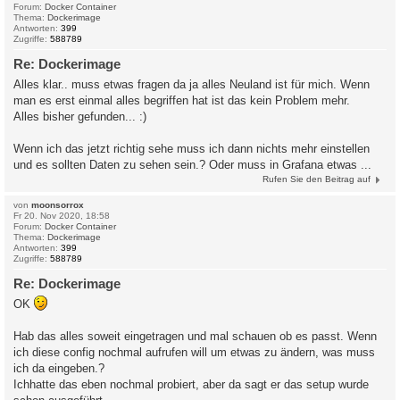
Forum:
Docker Container
Thema:
Dockerimage
Antworten:
399
Zugriffe:
588789
Re: Dockerimage
Alles klar.. muss etwas fragen da ja alles Neuland ist für mich. Wenn
man es erst einmal alles begriffen hat ist das kein Problem mehr.
Alles bisher gefunden... :)
Wenn ich das jetzt richtig sehe muss ich dann nichts mehr einstellen
und es sollten Daten zu sehen sein.? Oder muss in Grafana etwas ...
Rufen Sie den Beitrag auf
von
moonsorrox
Fr 20. Nov 2020, 18:58
Forum:
Docker Container
Thema:
Dockerimage
Antworten:
399
Zugriffe:
588789
Re: Dockerimage
OK
Hab das alles soweit eingetragen und mal schauen ob es passt. Wenn
ich diese config nochmal aufrufen will um etwas zu ändern, was muss
ich da eingeben.?
Ichhatte das eben nochmal probiert, aber da sagt er das setup wurde