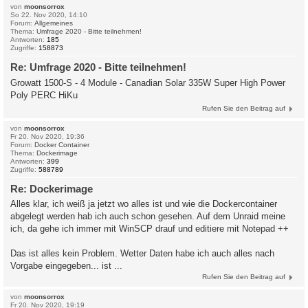
von
moonsorrox
So 22. Nov 2020, 14:10
Forum:
Allgemeines
Thema:
Umfrage 2020 - Bitte teilnehmen!
Antworten:
185
Zugriffe:
158873
Re: Umfrage 2020 - Bitte teilnehmen!
Growatt 1500-S - 4 Module - Canadian Solar 335W Super High Power
Poly PERC HiKu
Rufen Sie den Beitrag auf
von
moonsorrox
Fr 20. Nov 2020, 19:36
Forum:
Docker Container
Thema:
Dockerimage
Antworten:
399
Zugriffe:
588789
Re: Dockerimage
Alles klar, ich weiß ja jetzt wo alles ist und wie die Dockercontainer
abgelegt werden hab ich auch schon gesehen. Auf dem Unraid meine
ich, da gehe ich immer mit WinSCP drauf und editiere mit Notepad ++
Das ist alles kein Problem. Wetter Daten habe ich auch alles nach
Vorgabe eingegeben... ist ...
Rufen Sie den Beitrag auf
von
moonsorrox
Fr 20. Nov 2020, 19:19