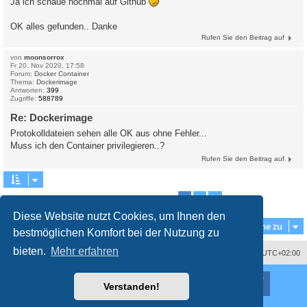
Ja ich schaue nochmal auf Github
OK alles gefunden.. Danke
Rufen Sie den Beitrag auf
von
moonsorrox
Fr 20. Nov 2020, 17:58
Forum:
Docker Container
Thema:
Dockerimage
Antworten:
399
Zugriffe:
588789
Re: Dockerimage
Protokolldateien sehen alle OK aus ohne Fehler...
Muss ich den Container privilegieren..?
Rufen Sie den Beitrag auf
1
2
Nächste
Die Suche ergab 13 Treffer
Diese Website nutzt Cookies, um Ihnen den
Gehe zu
bestmöglichen Komfort bei der Nutzung zu
bieten.
Mehr erfahren
Impressum
Das Team
Alle Zeiten sind
UTC+02:00
Nutzungsbedingungen
Datenschutzerklärung
Powered by
phpBB
® Forum Software © phpBB Limited
Verstanden!
Deutsche Übersetzung durch
phpBB.de
Style
proflat
von ©
Mazeltof
2017