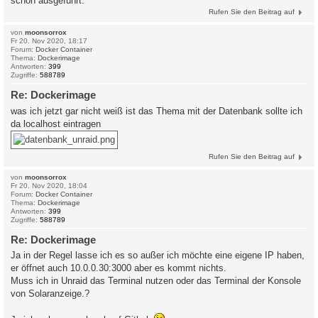
schon ausgeführt.
Rufen Sie den Beitrag auf
von
moonsorrox
Fr 20. Nov 2020, 18:17
Forum:
Docker Container
Thema:
Dockerimage
Antworten:
399
Zugriffe:
588789
Re: Dockerimage
was ich jetzt gar nicht weiß ist das Thema mit der Datenbank sollte ich
da localhost eintragen
Rufen Sie den Beitrag auf
von
moonsorrox
Fr 20. Nov 2020, 18:04
Forum:
Docker Container
Thema:
Dockerimage
Antworten:
399
Zugriffe:
588789
Re: Dockerimage
Ja in der Regel lasse ich es so außer ich möchte eine eigene IP haben,
er öffnet auch 10.0.0.30:3000 aber es kommt nichts.
Muss ich in Unraid das Terminal nutzen oder das Terminal der Konsole
von Solaranzeige.?