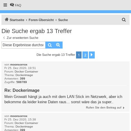
FAQ
S
Startseite
Foren-Übersicht
Suche
u
Die Suche ergab 13 Treffer
c
Zur erweiterten Suche
h
Suche
Erweiterte Suche
e
1
2
Nächste
Die Suche ergab 13 Treffer
von
moonsorrox
Fr 25. Dez 2020, 19:51
Forum:
Docker Container
Thema:
Dockerimage
Antworten:
399
Zugriffe:
588789
Re: Dockerimage
Mein Growatt hängt ja auch mit dem LAN Stick im Netzwerk, aber ich
bekomme da leider keine Daten raus... sonst wäre das ja super..
Rufen Sie den Beitrag auf
von
moonsorrox
Fr 25. Dez 2020, 15:38
Forum:
Docker Container
Thema:
Dockerimage
Antworten:
399