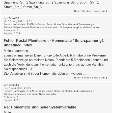
Spannung_Str_1 Spannung_Str_2 Spannung_Str_3 Strom_Str _1
Strom_Str_2 Strom_Str_3 ...
Rufen Sie den Beitrag auf
von
Brinki99
Mo 30. Aug 2021, 11:31
Forum:
HomeMatic, FHEM, ioBroker, Smart Home Zentralen und Solaranzeige
Thema:
Fehler Kostal Plenticore -> Homematic / Solarspannung1 undefined index
Antworten:
2
Zugriffe:
2038
Fehler Kostal Plenticore -> Homematic / Solarspannung1
undefined index
Moin zusammen,
zuerst einmal vielen Dank für die tolle Arbeit. Ich habe ohne Probleme
die Solaranzeige an meinen Kostal Plenticore 5.5 anbinden können und
auch die Verbindung zur Homematic funktioniert, bis auf die Variablen
Solarspannung1 - 3
Die Variablen sind in der Homematic definiert, werden ...
Rufen Sie den Beitrag auf
von
Brinki99
Fr 27. Aug 2021, 20:51
Forum:
HomeMatic, FHEM, ioBroker, Smart Home Zentralen und Solaranzeige
Thema:
Homematic und neue Systemvariable
Antworten:
1
Zugriffe:
3315
Re: Homematic und neue Systemvariable
Moin,