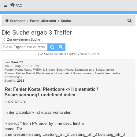
FAQ
S
Startseite
Foren-Übersicht
Suche
u
Die Suche ergab 3 Treffer
c
Zur erweiterten Suche
h
Suche
Erweiterte Suche
e
Die Suche ergab 3 Treffer • Seite
1
von
1
von
Brinki99
Mo 30. Aug 2021, 13:55
Forum:
HomeMatic, FHEM, ioBroker, Smart Home Zentralen und Solaranzeige
Thema:
Fehler Kostal Plenticore -> Homematic / Solarspannung1 undefined index
Antworten:
2
Zugriffe:
2038
Re: Fehler Kostal Plenticore -> Homematic /
Solarspannung1 undefined index
Hallo Ulrich,
in der Datenbank ist etwas vorhanden:
> select * from PV order by time desc limit 5
name: PV
time Gesamtleistung Leistung_Str_1 Leistung_Str_2 Leistung_Str_3