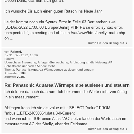
Lieben Dank, das hört sich gut an.
Ich wünsche Dir auch einen guten Rutsch ins Neue Jahr.
Leider kommt noch ein Syntax Error in Zeile 63 Dort stehen zwei ..
[31-Dec-2022 17:08:08 Europe/Berlin] PHP Parse error: syntax error,
unexpected '.', expecting end of file in /var/www/html/shelly_math.php
on ...
Rufen Sie den Beitrag auf
von
RainerL
Sa 31. Dez 2022, 15:36
Forum:
Überschuss Steuerung, Anlagenüberwachung, Anbindung an die Heizung, API
Schnittstelle und vieles Andere mehr.
Thema:
Panasonic Aquarea Wärmepumpe auslesen und steuern
Antworten:
194
Zugriffe:
79367
Re: Panasonic Aquarea Wärmepumpe auslesen und steuern
Ich doktore da noch dran rum. Ich bekomme die Werte nicht vernünftig
in ein measurement.
Abfragen kann ich sie als value mit : SELECT "value" FROM
"mbus.1.EFE-24650364.data.3-0-Current"
und wenn ich im IOB einen Alias "AC" setze landen die Werte auch im
measurement AC der Shelly, aber der Feldname ...
Rufen Sie den Beitrag auf