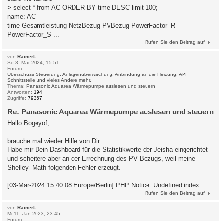
> select * from AC ORDER BY time DESC limit 100;
name: AC
time Gesamtleistung NetzBezug PVBezug PowerFactor_R
PowerFactor_S ...
Rufen Sie den Beitrag auf
von
RainerL
So 3. Mär 2024, 15:51
Forum:
Überschuss Steuerung, Anlagenüberwachung, Anbindung an die Heizung, API
Schnittstelle und vieles Andere mehr.
Thema:
Panasonic Aquarea Wärmepumpe auslesen und steuern
Antworten:
194
Zugriffe:
79367
Re: Panasonic Aquarea Wärmepumpe auslesen und steuern
Hallo Bogeyof,
brauche mal wieder Hilfe von Dir.
Habe mir Dein Dashboard für die Statistikwerte der Jeisha eingerichtet
und scheitere aber an der Errechnung des PV Bezugs, weil meine
Shelley_Math folgenden Fehler erzeugt.
[03-Mar-2024 15:40:08 Europe/Berlin] PHP Notice: Undefined index ...
Rufen Sie den Beitrag auf
von
RainerL
Mi 11. Jan 2023, 23:45
Forum: