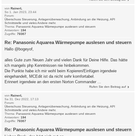
von
RainerL
So 1. Jan 2023, 23:44
Forum:
Überschuss Steuerung, Anlagenüberwachung, Anbindung an die Heizung, API
Schnittstelle und vieles Andere mehr.
Thema:
Panasonic Aquarea Wärmepumpe auslesen und steuern
Antworten:
194
Zugriffe:
79367
Re: Panasonic Aquarea Wärmepumpe auslesen und steuern
Hallo @bogeyof,
alles Gute zum Neuen Jahr und vielen Dank für Deine Hilfe. Das hätte
ich mangels php Kenntnissen nie hinbekommen.
Die Punkte habe ich mir wohl beim Kopieren/Einfügen irgendwie
eingehandelt, MCEdit ist da nicht sehr komfortabel.
Erinnert irgendwie an den ersten Norton Commander ...
Rufen Sie den Beitrag auf
von
RainerL
Sa 31. Dez 2022, 17:13
Forum:
Überschuss Steuerung, Anlagenüberwachung, Anbindung an die Heizung, API
Schnittstelle und vieles Andere mehr.
Thema:
Panasonic Aquarea Wärmepumpe auslesen und steuern
Antworten:
194
Zugriffe:
79367
Re: Panasonic Aquarea Wärmepumpe auslesen und steuern