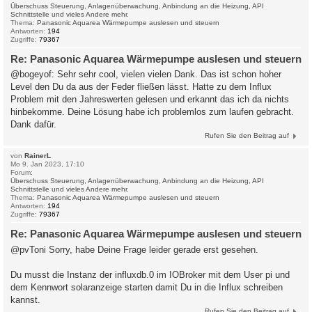
Überschuss Steuerung, Anlagenüberwachung, Anbindung an die Heizung, API
Schnittstelle und vieles Andere mehr.
Thema:
Panasonic Aquarea Wärmepumpe auslesen und steuern
Antworten:
194
Zugriffe:
79367
Re: Panasonic Aquarea Wärmepumpe auslesen und steuern
@bogeyof: Sehr sehr cool, vielen vielen Dank. Das ist schon hoher
Level den Du da aus der Feder fließen lässt. Hatte zu dem Influx
Problem mit den Jahreswerten gelesen und erkannt das ich da nichts
hinbekomme. Deine Lösung habe ich problemlos zum laufen gebracht.
Dank dafür.
Rufen Sie den Beitrag auf
von
RainerL
Mo 9. Jan 2023, 17:10
Forum:
Überschuss Steuerung, Anlagenüberwachung, Anbindung an die Heizung, API
Schnittstelle und vieles Andere mehr.
Thema:
Panasonic Aquarea Wärmepumpe auslesen und steuern
Antworten:
194
Zugriffe:
79367
Re: Panasonic Aquarea Wärmepumpe auslesen und steuern
@pvToni Sorry, habe Deine Frage leider gerade erst gesehen.
Du musst die Instanz der influxdb.0 im IOBroker mit dem User pi und
dem Kennwort solaranzeige starten damit Du in die Influx schreiben
kannst.
Rufen Sie den Beitrag auf