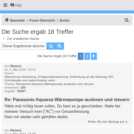
FAQ
S
Startseite
Foren-Übersicht
Suche
u
Die Suche ergab 18 Treffer
c
Zur erweiterten Suche
h
Suche
Erweiterte Suche
e
1
2
Nächste
Die Suche ergab 18 Treffer
von
RainerL
So 3. Mär 2024, 18:13
Forum:
Überschuss Steuerung, Anlagenüberwachung, Anbindung an die Heizung, API
Schnittstelle und vieles Andere mehr.
Thema:
Panasonic Aquarea Wärmepumpe auslesen und steuern
Antworten:
194
Zugriffe:
79367
Re: Panasonic Aquarea Wärmepumpe auslesen und steuern
Hätte mal richtig lesen sollen, Du hast es ja geschrieben. Hatte bei
meinem Versuch kein ["AC"] vor Gesamtleistung.
Hast mir wieder sehr geholfen danke.
Rufen Sie den Beitrag auf
von
RainerL
So 3. Mär 2024, 18:06