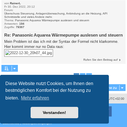
von
RainerL
Fr 30. Dez 2022, 20:12
Forum:
Überschuss Steuerung, Anlagenüberwachung, Anbindung an die Heizung, API
Schnittstelle und vieles Andere mehr.
Thema:
Panasonic Aquarea Wärmepumpe auslesen und steuern
Antworten:
194
Zugriffe:
79367
Re: Panasonic Aquarea Wärmepumpe auslesen und steuern
Mein Problem ist das ich mit der Syntax der Formel nicht klarkomme.
Hier kommt immer nur no Data raus:
Rufen Sie den Beitrag auf
1
2
Nächste
Die Suche ergab 18 Treffer
Diese Website nutzt Cookies, um Ihnen den
Gehe zu
bestmöglichen Komfort bei der Nutzung zu
bieten.
Mehr erfahren
Impressum
Das Team
Alle Zeiten sind
UTC+02:00
Nutzungsbedingungen
Datenschutzerklärung
Powered by
phpBB
® Forum Software © phpBB Limited
Verstanden!
Deutsche Übersetzung durch
phpBB.de
Style
proflat
von ©
Mazeltof
2017
Datenschutz
|
Nutzungsbedingungen