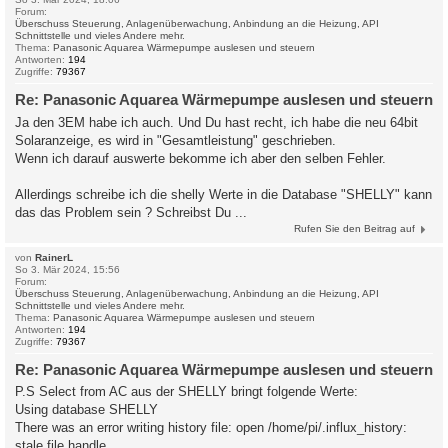
Forum:
Überschuss Steuerung, Anlagenüberwachung, Anbindung an die Heizung, API
Schnittstelle und vieles Andere mehr.
Thema:
Panasonic Aquarea Wärmepumpe auslesen und steuern
Antworten:
194
Zugriffe:
79367
Re: Panasonic Aquarea Wärmepumpe auslesen und steuern
Ja den 3EM habe ich auch. Und Du hast recht, ich habe die neu 64bit
Solaranzeige, es wird in "Gesamtleistung" geschrieben.
Wenn ich darauf auswerte bekomme ich aber den selben Fehler.
Allerdings schreibe ich die shelly Werte in die Database "SHELLY" kann
das das Problem sein ? Schreibst Du ...
Rufen Sie den Beitrag auf
von
RainerL
So 3. Mär 2024, 15:56
Forum:
Überschuss Steuerung, Anlagenüberwachung, Anbindung an die Heizung, API
Schnittstelle und vieles Andere mehr.
Thema:
Panasonic Aquarea Wärmepumpe auslesen und steuern
Antworten:
194
Zugriffe:
79367
Re: Panasonic Aquarea Wärmepumpe auslesen und steuern
P.S Select from AC aus der SHELLY bringt folgende Werte:
Using database SHELLY
There was an error writing history file: open /home/pi/.influx_history:
stale file handle