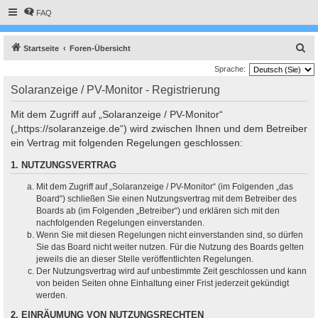
FAQ
S
Startseite
Foren-Übersicht
u
Sprache:
c
Solaranzeige / PV-Monitor - Registrierung
h
Mit dem Zugriff auf „Solaranzeige / PV-Monitor“
e
(„https://solaranzeige.de“) wird zwischen Ihnen und dem Betreiber
ein Vertrag mit folgenden Regelungen geschlossen:
1. NUTZUNGSVERTRAG
Mit dem Zugriff auf „Solaranzeige / PV-Monitor“ (im Folgenden „das
Board“) schließen Sie einen Nutzungsvertrag mit dem Betreiber des
Boards ab (im Folgenden „Betreiber“) und erklären sich mit den
nachfolgenden Regelungen einverstanden.
Wenn Sie mit diesen Regelungen nicht einverstanden sind, so dürfen
Sie das Board nicht weiter nutzen. Für die Nutzung des Boards gelten
jeweils die an dieser Stelle veröffentlichten Regelungen.
Der Nutzungsvertrag wird auf unbestimmte Zeit geschlossen und kann
von beiden Seiten ohne Einhaltung einer Frist jederzeit gekündigt
werden.
2. EINRÄUMUNG VON NUTZUNGSRECHTEN