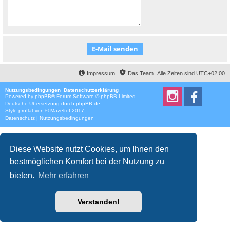
Impressum
Das Team
Alle Zeiten sind
UTC+02:00
Nutzungsbedingungen
Datenschutzerklärung
Powered by
phpBB
® Forum Software © phpBB Limited
Deutsche Übersetzung durch
phpBB.de
Style
proflat
von ©
Mazeltof
2017
Datenschutz
|
Nutzungsbedingungen
Diese Website nutzt Cookies, um Ihnen den
bestmöglichen Komfort bei der Nutzung zu
bieten.
Mehr erfahren
Verstanden!