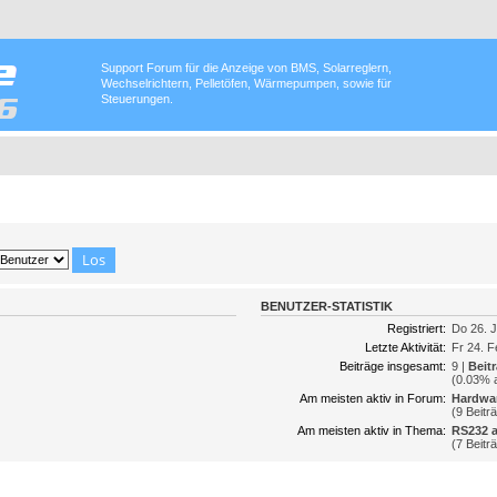
Support Forum für die Anzeige von BMS, Solarreglern,
Wechselrichtern, Pelletöfen, Wärmepumpen, sowie für
Steuerungen.
BENUTZER-STATISTIK
Registriert:
Do 26. J
Letzte Aktivität:
Fr 24. F
Beiträge insgesamt:
9 |
Beit
(0.03% a
Am meisten aktiv in Forum:
Hardwar
(9 Beitr
Am meisten aktiv in Thema:
RS232 a
(7 Beitr