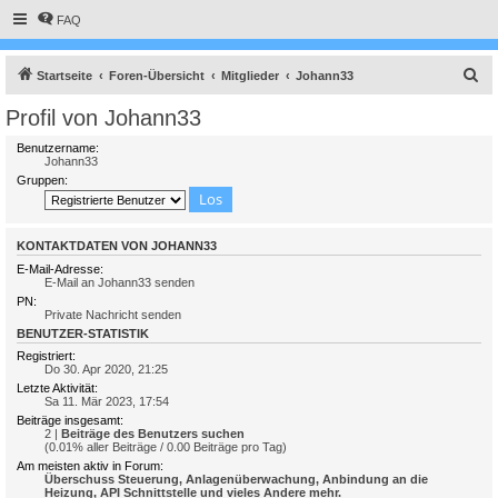
FAQ
S
Startseite
Foren-Übersicht
Mitglieder
Johann33
u
Profil von Johann33
c
Benutzername:
h
Johann33
Gruppen:
e
KONTAKTDATEN VON JOHANN33
E-Mail-Adresse:
E-Mail an Johann33 senden
PN:
Private Nachricht senden
BENUTZER-STATISTIK
Registriert:
Do 30. Apr 2020, 21:25
Letzte Aktivität:
Sa 11. Mär 2023, 17:54
Beiträge insgesamt:
2 |
Beiträge des Benutzers suchen
(0.01% aller Beiträge / 0.00 Beiträge pro Tag)
Am meisten aktiv in Forum:
Überschuss Steuerung, Anlagenüberwachung, Anbindung an die
Heizung, API Schnittstelle und vieles Andere mehr.