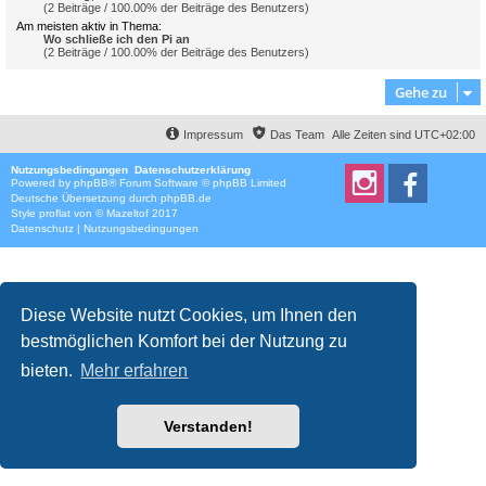
(2 Beiträge / 100.00% der Beiträge des Benutzers)
Am meisten aktiv in Thema:
Wo schließe ich den Pi an
(2 Beiträge / 100.00% der Beiträge des Benutzers)
Gehe zu
Impressum
Das Team
Alle Zeiten sind
UTC+02:00
Nutzungsbedingungen
Datenschutzerklärung
Powered by
phpBB
® Forum Software © phpBB Limited
Deutsche Übersetzung durch
phpBB.de
Style
proflat
von ©
Mazeltof
2017
Datenschutz
|
Nutzungsbedingungen
Diese Website nutzt Cookies, um Ihnen den
bestmöglichen Komfort bei der Nutzung zu
bieten.
Mehr erfahren
Verstanden!