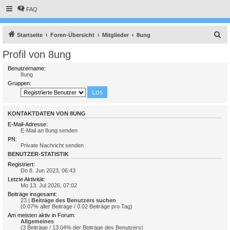
FAQ
S
Startseite
Foren-Übersicht
Mitglieder
8ung
u
Profil von 8ung
c
Benutzername:
h
8ung
Gruppen:
e
KONTAKTDATEN VON 8UNG
E-Mail-Adresse:
E-Mail an 8ung senden
PN:
Private Nachricht senden
BENUTZER-STATISTIK
Registriert:
Do 8. Jun 2023, 06:43
Letzte Aktivität:
Mo 13. Jul 2026, 07:02
Beiträge insgesamt:
23 |
Beiträge des Benutzers suchen
(0.07% aller Beiträge / 0.02 Beiträge pro Tag)
Am meisten aktiv in Forum:
Allgemeines
(3 Beiträge / 13.04% der Beiträge des Benutzers)