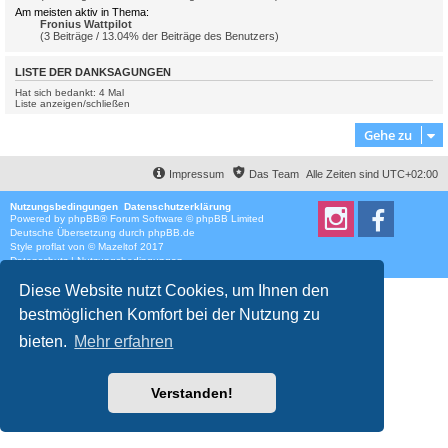
Am meisten aktiv in Thema:
Fronius Wattpilot
(3 Beiträge / 13.04% der Beiträge des Benutzers)
LISTE DER DANKSAGUNGEN
Hat sich bedankt: 4 Mal
Liste anzeigen/schließen
Gehe zu
Impressum
Das Team
Alle Zeiten sind
UTC+02:00
Nutzungsbedingungen
Datenschutzerklärung
Powered by
phpBB
® Forum Software © phpBB Limited
Deutsche Übersetzung durch
phpBB.de
Style
proflat
von ©
Mazeltof
2017
Datenschutz
|
Nutzungsbedingungen
Diese Website nutzt Cookies, um Ihnen den
bestmöglichen Komfort bei der Nutzung zu
bieten.
Mehr erfahren
Verstanden!