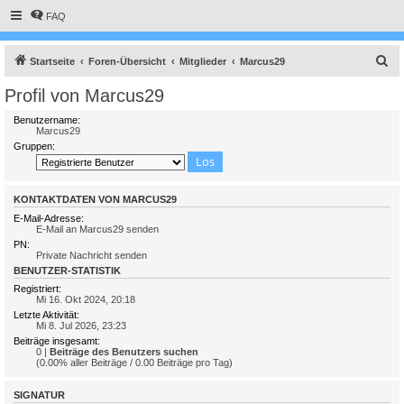
FAQ
S
Startseite
Foren-Übersicht
Mitglieder
Marcus29
u
Profil von Marcus29
c
Benutzername:
h
Marcus29
Gruppen:
e
KONTAKTDATEN VON MARCUS29
E-Mail-Adresse:
E-Mail an Marcus29 senden
PN:
Private Nachricht senden
BENUTZER-STATISTIK
Registriert:
Mi 16. Okt 2024, 20:18
Letzte Aktivität:
Mi 8. Jul 2026, 23:23
Beiträge insgesamt:
0 |
Beiträge des Benutzers suchen
(0.00% aller Beiträge / 0.00 Beiträge pro Tag)
SIGNATUR