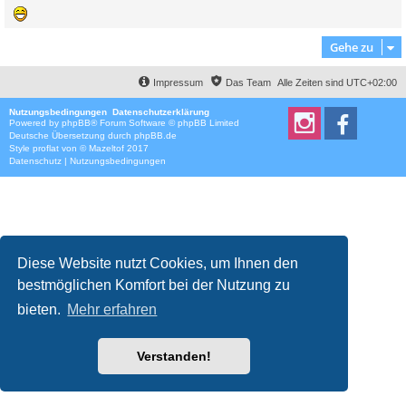
Gehe zu
Impressum
Das Team
Alle Zeiten sind
UTC+02:00
Nutzungsbedingungen
Datenschutzerklärung
Powered by
phpBB
® Forum Software © phpBB Limited
Deutsche Übersetzung durch
phpBB.de
Style
proflat
von ©
Mazeltof
2017
Datenschutz
|
Nutzungsbedingungen
Diese Website nutzt Cookies, um Ihnen den
bestmöglichen Komfort bei der Nutzung zu
bieten.
Mehr erfahren
Verstanden!