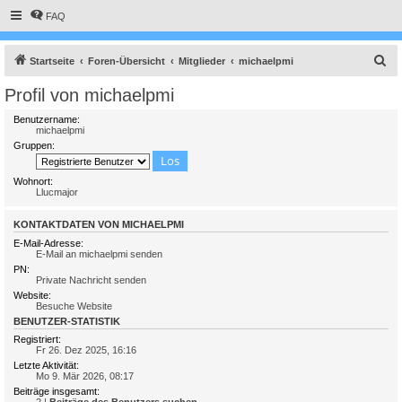
FAQ
S
Startseite
Foren-Übersicht
Mitglieder
michaelpmi
u
Profil von michaelpmi
c
Benutzername:
h
michaelpmi
Gruppen:
e
Wohnort:
Llucmajor
KONTAKTDATEN VON MICHAELPMI
E-Mail-Adresse:
E-Mail an michaelpmi senden
PN:
Private Nachricht senden
Website:
Besuche Website
BENUTZER-STATISTIK
Registriert:
Fr 26. Dez 2025, 16:16
Letzte Aktivität:
Mo 9. Mär 2026, 08:17
Beiträge insgesamt: