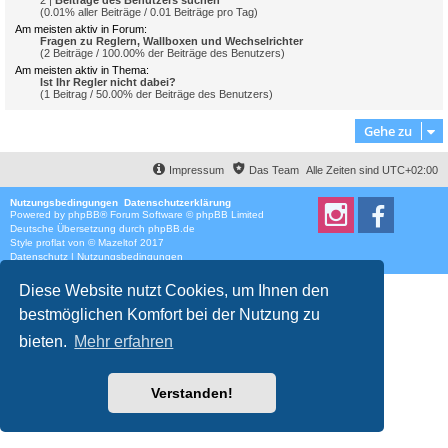
2 |
Beiträge des Benutzers suchen
(0.01% aller Beiträge / 0.01 Beiträge pro Tag)
Am meisten aktiv in Forum:
Fragen zu Reglern, Wallboxen und Wechselrichter
(2 Beiträge / 100.00% der Beiträge des Benutzers)
Am meisten aktiv in Thema:
Ist Ihr Regler nicht dabei?
(1 Beitrag / 50.00% der Beiträge des Benutzers)
Gehe zu
Impressum
Das Team
Alle Zeiten sind
UTC+02:00
Nutzungsbedingungen
Datenschutzerklärung
Powered by
phpBB
® Forum Software © phpBB Limited
Deutsche Übersetzung durch
phpBB.de
Style
proflat
von ©
Mazeltof
2017
Datenschutz
|
Nutzungsbedingungen
Diese Website nutzt Cookies, um Ihnen den
bestmöglichen Komfort bei der Nutzung zu
bieten.
Mehr erfahren
Verstanden!