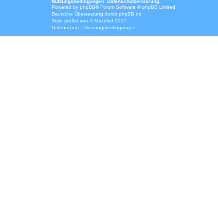
Nutzungsbedingungen
Datenschutzerklärung
Powered by
phpBB
® Forum Software © phpBB Limited
Deutsche Übersetzung durch
phpBB.de
Style
proflat
von ©
Mazeltof
2017
Datenschutz
|
Nutzungsbedingungen