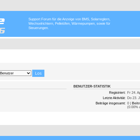
Support Forum für die Anzeige von BMS, Solarreglern,
Wechselrichtern, Pelletöfen, Wärmepumpen, sowie für
Steuerungen.
BENUTZER-STATISTIK
Registriert:
Fr 24. A
Letzte Aktivität:
Do 23. J
Beiträge insgesamt:
0 |
Beit
(0.00% a