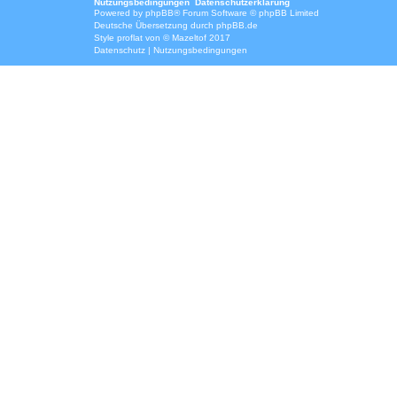
Nutzungsbedingungen
Datenschutzerklärung
Powered by
phpBB
® Forum Software © phpBB Limited
Deutsche Übersetzung durch
phpBB.de
Style
proflat
von ©
Mazeltof
2017
Datenschutz
|
Nutzungsbedingungen