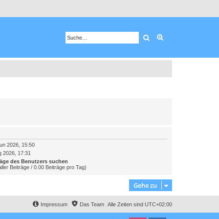
Suche
Erweiterte Suche
un 2026, 15:50
g 2026, 17:31
räge des Benutzers suchen
ller Beiträge / 0.00 Beiträge pro Tag)
Gehe zu
Impressum
Das Team
Alle Zeiten sind
UTC+02:00