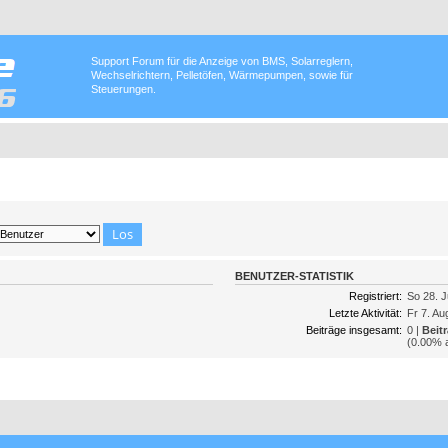
Support Forum für die Anzeige von BMS, Solarreglern,
Wechselrichtern, Pelletöfen, Wärmepumpen, sowie für
Steuerungen.
BENUTZER-STATISTIK
Registriert:
So 28. J
Letzte Aktivität:
Fr 7. Au
Beiträge insgesamt:
0 |
Beit
(0.00% a