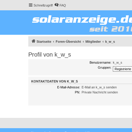
Schnellzugriff
FAQ
Startseite
Foren-Übersicht
Mitglieder
k_w_s
Profil von k_w_s
Benutzername:
k_w_s
Gruppen:
KONTAKTDATEN VON K_W_S
E-Mail-Adresse:
E-Mail an k_w_s senden
PN:
Private Nachricht senden