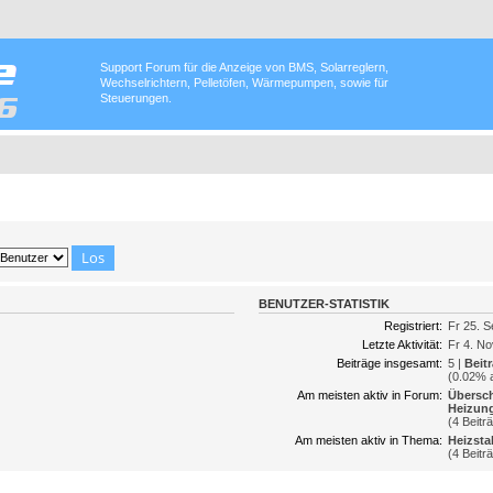
Support Forum für die Anzeige von BMS, Solarreglern,
Wechselrichtern, Pelletöfen, Wärmepumpen, sowie für
Steuerungen.
BENUTZER-STATISTIK
Registriert:
Fr 25. S
Letzte Aktivität:
Fr 4. No
Beiträge insgesamt:
5 |
Beit
(0.02% a
Am meisten aktiv in Forum:
Übersc
Heizung
(4 Beitr
Am meisten aktiv in Thema:
Heizsta
(4 Beitr