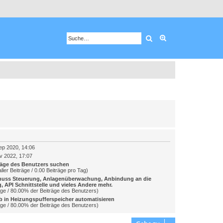
Suche
Erweiterte Suche
ep 2020, 14:06
v 2022, 17:07
räge des Benutzers suchen
ller Beiträge / 0.00 Beiträge pro Tag)
huss Steuerung, Anlagenüberwachung, Anbindung an die
, API Schnittstelle und vieles Andere mehr.
äge / 80.00% der Beiträge des Benutzers)
b in Heizungspufferspeicher automatisieren
äge / 80.00% der Beiträge des Benutzers)