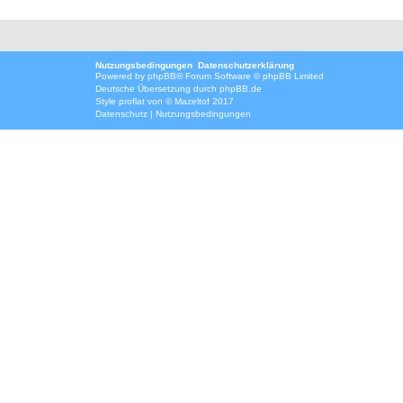
Nutzungsbedingungen
Datenschutzerklärung
Powered by
phpBB
® Forum Software © phpBB Limited
Deutsche Übersetzung durch
phpBB.de
Style
proflat
von ©
Mazeltof
2017
Datenschutz
|
Nutzungsbedingungen