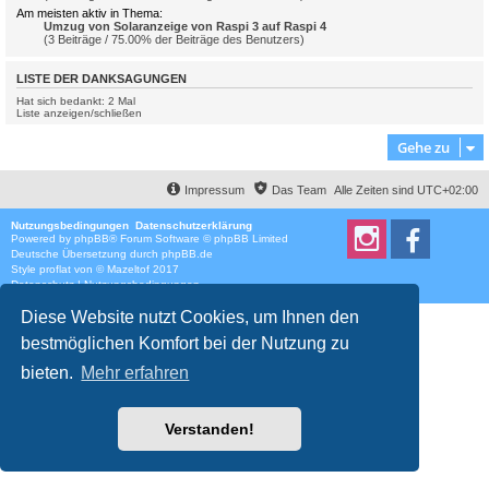
Am meisten aktiv in Thema:
Umzug von Solaranzeige von Raspi 3 auf Raspi 4
(3 Beiträge / 75.00% der Beiträge des Benutzers)
LISTE DER DANKSAGUNGEN
Hat sich bedankt: 2 Mal
Liste anzeigen/schließen
Gehe zu
Impressum
Das Team
Alle Zeiten sind
UTC+02:00
Nutzungsbedingungen
Datenschutzerklärung
Powered by
phpBB
® Forum Software © phpBB Limited
Deutsche Übersetzung durch
phpBB.de
Style
proflat
von ©
Mazeltof
2017
Datenschutz
|
Nutzungsbedingungen
Diese Website nutzt Cookies, um Ihnen den
bestmöglichen Komfort bei der Nutzung zu
bieten.
Mehr erfahren
Verstanden!