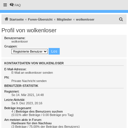
FAQ
S
Startseite
Foren-Übersicht
Mitglieder
wolkenloser
u
Profil von wolkenloser
c
Benutzername:
h
wolkenloser
Gruppen:
e
KONTAKTDATEN VON WOLKENLOSER
E-Mail-Adresse:
E-Mail an wolkenloser senden
PN:
Private Nachricht senden
BENUTZER-STATISTIK
Registriert:
So 14. Mär 2021, 14:48
Letzte Aktivität:
Sa 9. Dez 2023, 20:16
Beiträge insgesamt:
4 |
Beiträge des Benutzers suchen
(0.01% aller Beiträge / 0.00 Beiträge pro Tag)
Am meisten aktiv in Forum:
Hardware für den Nachbau
(3 Beiträge / 75.00% der Beiträge des Benutzers)