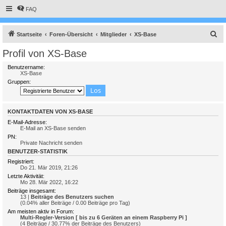
FAQ
S
Startseite
Foren-Übersicht
Mitglieder
XS-Base
u
Profil von XS-Base
c
Benutzername:
h
XS-Base
Gruppen:
e
KONTAKTDATEN VON XS-BASE
E-Mail-Adresse:
E-Mail an XS-Base senden
PN:
Private Nachricht senden
BENUTZER-STATISTIK
Registriert:
Do 21. Mär 2019, 21:26
Letzte Aktivität:
Mo 28. Mär 2022, 16:22
Beiträge insgesamt:
13 |
Beiträge des Benutzers suchen
(0.04% aller Beiträge / 0.00 Beiträge pro Tag)
Am meisten aktiv in Forum:
Multi-Regler-Version [ bis zu 6 Geräten an einem Raspberry Pi ]
(4 Beiträge / 30.77% der Beiträge des Benutzers)