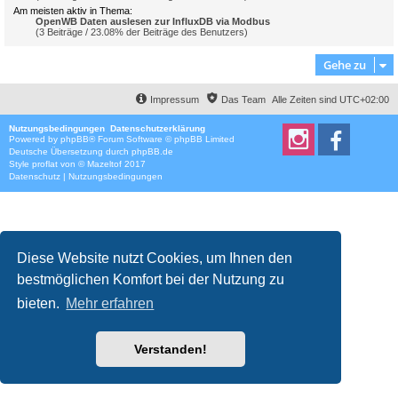
Am meisten aktiv in Thema:
OpenWB Daten auslesen zur InfluxDB via Modbus
(3 Beiträge / 23.08% der Beiträge des Benutzers)
Gehe zu
Impressum
Das Team
Alle Zeiten sind
UTC+02:00
Nutzungsbedingungen
Datenschutzerklärung
Powered by
phpBB
® Forum Software © phpBB Limited
Deutsche Übersetzung durch
phpBB.de
Style
proflat
von ©
Mazeltof
2017
Datenschutz
|
Nutzungsbedingungen
Diese Website nutzt Cookies, um Ihnen den
bestmöglichen Komfort bei der Nutzung zu
bieten.
Mehr erfahren
Verstanden!