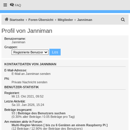
FAQ
S
Startseite
Foren-Übersicht
Mitglieder
Janniman
u
Profil von Janniman
c
Benutzername:
h
Janniman
Gruppen:
e
KONTAKTDATEN VON JANNIMAN
E-Mail-Adresse:
E-Mail an Janniman senden
PN:
Private Nachricht senden
BENUTZER-STATISTIK
Registriert:
Mi 13. Okt 2021, 09:52
Letzte Aktivität:
Sa 10. Jan 2026, 15:24
Beiträge insgesamt:
93 |
Beiträge des Benutzers suchen
(0.30% aller Beiträge / 0.05 Beiträge pro Tag)
Am meisten aktiv in Forum:
Multi-Regler-Version [ bis zu 6 Geräten an einem Raspberry Pi ]
(12 Beiträge / 12.90% der Beiträge des Benutzers)