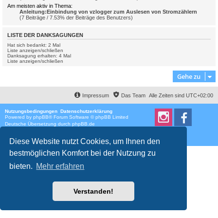
Am meisten aktiv in Thema:
Anleitung:Einbindung von vzlogger zum Auslesen von Stromzählern
(7 Beiträge / 7.53% der Beiträge des Benutzers)
LISTE DER DANKSAGUNGEN
Hat sich bedankt: 2 Mal
Liste anzeigen/schließen
Danksagung erhalten: 4 Mal
Liste anzeigen/schließen
Gehe zu
Impressum
Das Team
Alle Zeiten sind
UTC+02:00
Nutzungsbedingungen
Datenschutzerklärung
Powered by
phpBB
® Forum Software © phpBB Limited
Deutsche Übersetzung durch
phpBB.de
Style
proflat
von ©
Mazeltof
2017
Datenschutz
|
Nutzungsbedingungen
Diese Website nutzt Cookies, um Ihnen den
bestmöglichen Komfort bei der Nutzung zu
bieten.
Mehr erfahren
Verstanden!