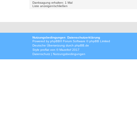
Danksagung erhalten: 1 Mal
Liste anzeigen/schließen
Nutzungsbedingungen
Datenschutzerklärung
Powered by
phpBB
® Forum Software © phpBB Limited
Deutsche Übersetzung durch
phpBB.de
Style
proflat
von ©
Mazeltof
2017
Datenschutz
|
Nutzungsbedingungen