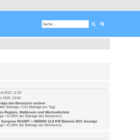
Suche
Erweiterte Suche
ul 2019, 11:03
t 2025, 13:04
träge des Benutzers suchen
ller Beiträge / 0.01 Beiträge pro Tag)
zu Reglern, Wallboxen und Wechselrichter
äge / 42.86% der Beiträge des Benutzers)
] Sungrow SH10RT + SBR000 12,8 KW Batterie SOC Anzeige
äge / 42.86% der Beiträge des Benutzers)