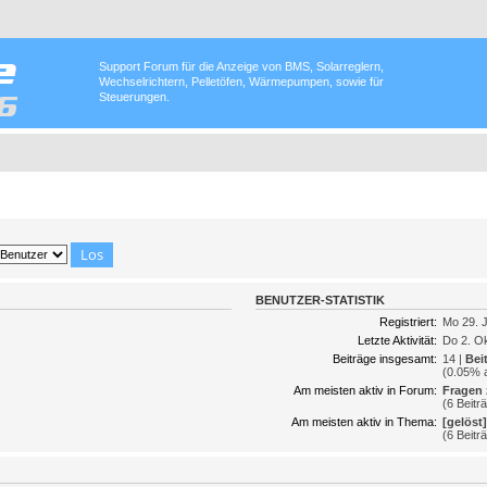
Support Forum für die Anzeige von BMS, Solarreglern,
Wechselrichtern, Pelletöfen, Wärmepumpen, sowie für
Steuerungen.
BENUTZER-STATISTIK
Registriert:
Mo 29. J
Letzte Aktivität:
Do 2. Ok
Beiträge insgesamt:
14 |
Bei
(0.05% a
Am meisten aktiv in Forum:
Fragen 
(6 Beitr
Am meisten aktiv in Thema:
[gelöst
(6 Beitr