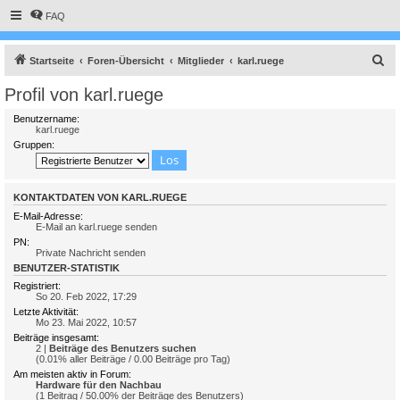
FAQ
S
Startseite
Foren-Übersicht
Mitglieder
karl.ruege
u
Profil von karl.ruege
c
Benutzername:
h
karl.ruege
Gruppen:
e
KONTAKTDATEN VON KARL.RUEGE
E-Mail-Adresse:
E-Mail an karl.ruege senden
PN:
Private Nachricht senden
BENUTZER-STATISTIK
Registriert:
So 20. Feb 2022, 17:29
Letzte Aktivität:
Mo 23. Mai 2022, 10:57
Beiträge insgesamt:
2 |
Beiträge des Benutzers suchen
(0.01% aller Beiträge / 0.00 Beiträge pro Tag)
Am meisten aktiv in Forum:
Hardware für den Nachbau
(1 Beitrag / 50.00% der Beiträge des Benutzers)