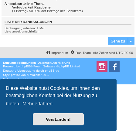
Am meisten aktiv in Thema:
Verfügbarkeit Raspberry
(1 Beitrag / 50.00% der Beiträge des Benutzers)
LISTE DER DANKSAGUNGEN
Danksagung erhalten: 1 Mal
Liste anzeigen/schließen
Gehe zu
Impressum
Das Team
Alle Zeiten sind
UTC+02:00
Nutzungsbedingungen
Datenschutzerklärung
Powered by
phpBB
® Forum Software © phpBB Limited
Deutsche Übersetzung durch
phpBB.de
Style
proflat
von ©
Mazeltof
2017
Datenschutz
|
Nutzungsbedingungen
Diese Website nutzt Cookies, um Ihnen den
bestmöglichen Komfort bei der Nutzung zu
bieten.
Mehr erfahren
Verstanden!