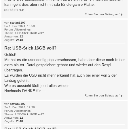
kann geht dies aber nicht mit sda für die ganze Platte,
sondern nur ...
Rufen Sie den Beitrag auf
von
stefan3107
So 1. Dez 2024, 15:59
Forum:
Allgemeines
Thema:
USB-Stick 16GB voll?
Antworten:
12
Zugriffe:
2548
Re: USB-Stick 16GB voll?
Gelöst!
Mir hat es die user.config.php zerschossen, habe aber diese noch früher
extra als txt. Datei gespeichert gehabt und wieder auf den Raspi
übertragen.
Es wurden die USB nicht mehr erkannt hat auch bei einer von 2 der
Eintrag gefehlt.
Wie es aussieht läuft jetzt alles wieder.
Nochmals DANKE für ...
Rufen Sie den Beitrag auf
von
stefan3107
So 1. Dez 2024, 12:38
Forum:
Allgemeines
Thema:
USB-Stick 16GB voll?
Antworten:
12
Zugriffe:
2548