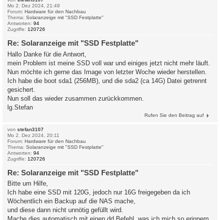
Mo 2. Dez 2024, 21:49
Forum:
Hardware für den Nachbau
Thema:
Solaranzeige mit "SSD Festplatte"
Antworten:
94
Zugriffe:
120726
Re: Solaranzeige mit "SSD Festplatte"
Hallo Danke für die Antwort,
mein Problem ist meine SSD voll war und einiges jetzt nicht mehr läuft.
Nun möchte ich gerne das Image von letzter Woche wieder herstellen.
Ich habe die boot sda1 (256MB), und die sda2 (ca 14G) Datei getrennt
gesichert.
Nun soll das wieder zusammen zurückkommen.
lg.Stefan
Rufen Sie den Beitrag auf
von
stefan3107
Mo 2. Dez 2024, 20:11
Forum:
Hardware für den Nachbau
Thema:
Solaranzeige mit "SSD Festplatte"
Antworten:
94
Zugriffe:
120726
Re: Solaranzeige mit "SSD Festplatte"
Bitte um Hilfe,
Ich habe eine SSD mit 120G, jedoch nur 16G freigegeben da ich
Wöchentlich ein Backup auf die NAS mache,
und diese dann nicht unnötig gefüllt wird.
Mache dies automatisch mit einen dd Befehl, was ich mich so erinnern