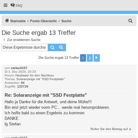
FAQ
S
Startseite
Foren-Übersicht
Suche
u
Die Suche ergab 13 Treffer
c
Zur erweiterten Suche
h
Suche
Erweiterte Suche
e
1
2
Nächste
Die Suche ergab 13 Treffer
von
stefan3107
Di 3. Dez 2024, 20:23
Forum:
Hardware für den Nachbau
Thema:
Solaranzeige mit "SSD Festplatte"
Antworten:
94
Zugriffe:
120726
Re: Solaranzeige mit "SSD Festplatte"
Hallo ja Danke für die Antwort, und deine Mühe!!!
Bin erst jetzt wieder vorm PC... werde mal herumprobieren.
Ich hoffe bald zu einen Ergebnis zu kommen
DANKE
lg Stefan
Rufen Sie den Beitrag auf
von
stefan3107