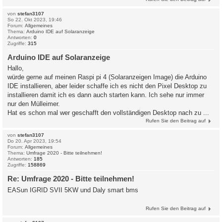
von
stefan3107
So 22. Okt 2023, 19:46
Forum:
Allgemeines
Thema:
Arduino IDE auf Solaranzeige
Antworten:
0
Zugriffe:
315
Arduino IDE auf Solaranzeige
Hallo,
würde gerne auf meinen Raspi pi 4 (Solaranzeigen Image) die Arduino
IDE installieren, aber leider schaffe ich es nicht den Pixel Desktop zu
installieren damit ich es dann auch starten kann. Ich sehe nur immer
nur den Mülleimer.
Hat es schon mal wer geschafft den vollständigen Desktop nach zu ...
Rufen Sie den Beitrag auf
von
stefan3107
Do 20. Apr 2023, 19:54
Forum:
Allgemeines
Thema:
Umfrage 2020 - Bitte teilnehmen!
Antworten:
185
Zugriffe:
158869
Re: Umfrage 2020 - Bitte teilnehmen!
EASun IGRID SVII 5KW und Daly smart bms
Rufen Sie den Beitrag auf