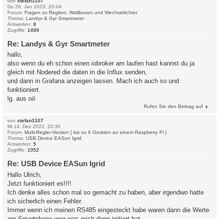
von
stefan3107
Do 26. Jan 2023, 20:04
Forum:
Fragen zu Reglern, Wallboxen und Wechselrichter
Thema:
Landys & Gyr Smartmeter
Antworten:
8
Zugriffe:
1499
Re: Landys & Gyr Smartmeter
hallo,
also wenn du eh schon einen iobroker am laufen hast kannst du ja
gleich mit Nodered die daten in die Influx senden,
und dann in Grafana anzeigen lassen. Mach ich auch so und
funktioniert.
lg. aus oö
Rufen Sie den Beitrag auf
von
stefan3107
Mi 14. Dez 2022, 20:30
Forum:
Multi-Regler-Version [ bis zu 6 Geräten an einem Raspberry Pi ]
Thema:
USB Device EASun Igrid
Antworten:
5
Zugriffe:
1052
Re: USB Device EASun Igrid
Hallo Ulrich,
Jetzt funktioniert es!!!!
Ich denke alles schon mal so gemacht zu haben, aber irgendwo hatte
ich sicherlich einen Fehler.
Immer wenn ich meinen RS485 eingesteckt habe waren dann die Werte
am Smartphone weg was mich dann irritiert hat.