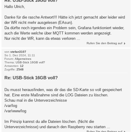
Re: USB-Stick 16GB voll?
Hallo Ulrich,
Danke für die rasche Antwort!!! Hätte ich jetzt gemacht aber leider wird
der WR nicht mehr ausgelesen (EAsun).
Da dürfte noch irgendwo ein Problem sein, Grafana funktioniert wieder,
auch die Werte welche über MQTT kommen werden angezeigt.
Nur nicht der WR, kann da etwas verloren ...
Rufen Sie den Beitrag auf
von
stefan3107
So 1. Dez 2024, 11:11
Forum:
Allgemeines
Thema:
USB-Stick 16GB voll?
Antworten:
12
Zugriffe:
2548
Re: USB-Stick 16GB voll?
Du musst herausfinden, was dir das die SD-Karte so voll gespeichert
hat. Eine erste Maßnahme sind die LOG Dateien zu löschen.
Schau mal in die Unterverzeichnisse
/var/log
/var/www/log
Im Prinzip kannst du alle Dateien löschen. (Nicht die
Unterverzeichnisse) und danach den Raspberry neu starten ...
Rufen Sie den Beitrag auf