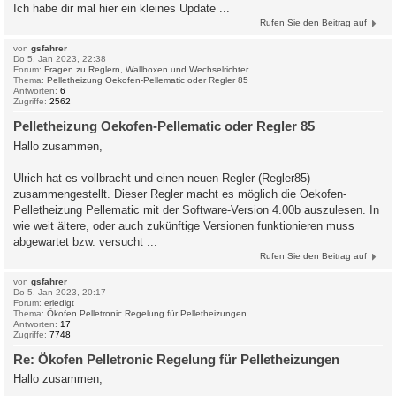
Ich habe dir mal hier ein kleines Update ...
Rufen Sie den Beitrag auf
von
gsfahrer
Do 5. Jan 2023, 22:38
Forum:
Fragen zu Reglern, Wallboxen und Wechselrichter
Thema:
Pelletheizung Oekofen-Pellematic oder Regler 85
Antworten:
6
Zugriffe:
2562
Pelletheizung Oekofen-Pellematic oder Regler 85
Hallo zusammen,
Ulrich hat es vollbracht und einen neuen Regler (Regler85)
zusammengestellt. Dieser Regler macht es möglich die Oekofen-
Pelletheizung Pellematic mit der Software-Version 4.00b auszulesen. In
wie weit ältere, oder auch zukünftige Versionen funktionieren muss
abgewartet bzw. versucht ...
Rufen Sie den Beitrag auf
von
gsfahrer
Do 5. Jan 2023, 20:17
Forum:
erledigt
Thema:
Ökofen Pelletronic Regelung für Pelletheizungen
Antworten:
17
Zugriffe:
7748
Re: Ökofen Pelletronic Regelung für Pelletheizungen
Hallo zusammen,