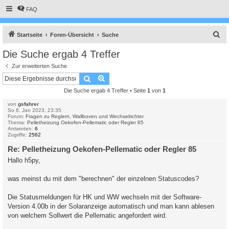
FAQ
S
Startseite
Foren-Übersicht
Suche
u
Die Suche ergab 4 Treffer
c
Zur erweiterten Suche
h
Suche
Erweiterte Suche
e
Die Suche ergab 4 Treffer • Seite
1
von
1
von
gsfahrer
So 8. Jan 2023, 23:35
Forum:
Fragen zu Reglern, Wallboxen und Wechselrichter
Thema:
Pelletheizung Oekofen-Pellematic oder Regler 85
Antworten:
6
Zugriffe:
2562
Re: Pelletheizung Oekofen-Pellematic oder Regler 85
Hallo h5py,
was meinst du mit dem "berechnen" der einzelnen Statuscodes?
Die Statusmeldungen für HK und WW wechseln mit der Software-
Version 4.00b in der Solaranzeige automatisch und man kann ablesen
von welchem Sollwert die Pellematic angefordert wird.