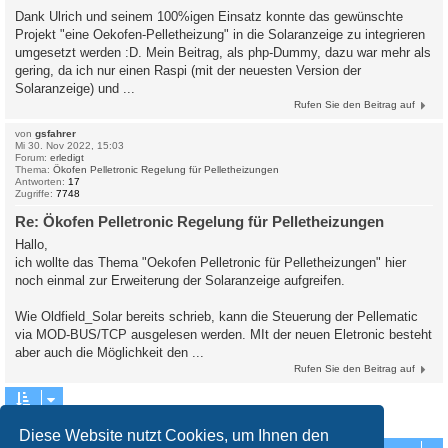
Dank Ulrich und seinem 100%igen Einsatz konnte das gewünschte
Projekt "eine Oekofen-Pelletheizung" in die Solaranzeige zu integrieren
umgesetzt werden :D. Mein Beitrag, als php-Dummy, dazu war mehr als
gering, da ich nur einen Raspi (mit der neuesten Version der
Solaranzeige) und ...
Rufen Sie den Beitrag auf
von
gsfahrer
Mi 30. Nov 2022, 15:03
Forum:
erledigt
Thema:
Ökofen Pelletronic Regelung für Pelletheizungen
Antworten:
17
Zugriffe:
7748
Re: Ökofen Pelletronic Regelung für Pelletheizungen
Hallo,
ich wollte das Thema "Oekofen Pelletronic für Pelletheizungen" hier
noch einmal zur Erweiterung der Solaranzeige aufgreifen.
Wie Oldfield_Solar bereits schrieb, kann die Steuerung der Pellematic
via MOD-BUS/TCP ausgelesen werden. MIt der neuen Eletronic besteht
aber auch die Möglichkeit den ...
Rufen Sie den Beitrag auf
Die Suche ergab 4 Treffer • Seite
1
von
1
Diese Website nutzt Cookies, um Ihnen den