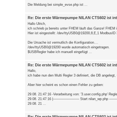
Die Meldung bei simple_evse.php ist ...
Re: Die erste Wärmepumpe NILAN CTS602 ist int
Hallo Ulrich,
ich schrieb ja bereits unter FHEM läuft das Ganze! FHEM ist
Hier ist eingestellt: /dev/ttyUSB0@19200,8,E,1 ModbusID 
Die Ursache ist vermutlich die Konfiguration....
/dev/ttyUSB0@19200 wurde automatisch eingetragen.
$USBRegler habe ich manuell eingefügt ...
Re: Die erste Wärmepumpe NILAN CTS602 ist int
Hallo,
ich habe nun den Multi Regler 3 definiert, die DB angelegt
Aber hier scheint es schon einen Fehler zu geben:
29.08. 21:47:16 -Verarbeitung von: '3.user.config.php' Regle
29.08. 21:47:16 |------------------------- Start nilan_wp.php ---------
29.08. 21 ...
Re: Die erste Wärmepumpe NILAN CTS602 ist int