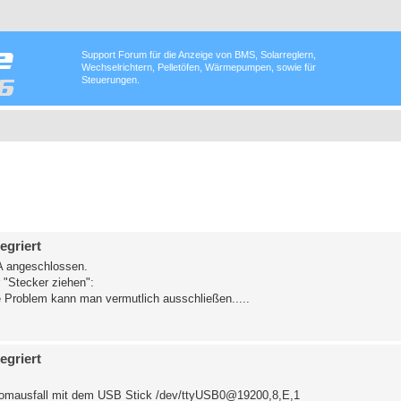
Support Forum für die Anzeige von BMS, Solarreglern,
Wechselrichtern, Pelletöfen, Wärmepumpen, sowie für
Steuerungen.
egriert
8A angeschlossen.
r "Stecker ziehen":
e Problem kann man vermutlich ausschließen.....
egriert
tromausfall mit dem USB Stick /dev/ttyUSB0@19200,8,E,1