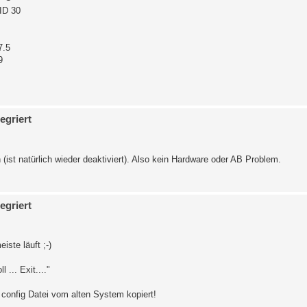
ID 30
7.5
9
egriert
st natürlich wieder deaktiviert). Also kein Hardware oder AB Problem.
egriert
ste läuft ;-)
... Exit...."
e config Datei vom alten System kopiert!