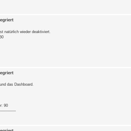
egriert
 natürlich wieder deaktiviert.
30
egriert
, und das Dashboard.
r: 90
------------
egriert