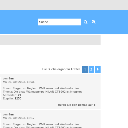
Suche
Erweiterte Suche
1
2
Nächste
Die Suche ergab 14 Treffer
von
4tm
Mo 30. Okt 2023, 18:44
Forum:
Fragen zu Reglern, Wallboxen und Wechselrichter
Thema:
Die erste Wärmepumpe NILAN CTS602 ist integriert
Antworten:
21
Zugriffe:
3255
Rufen Sie den Beitrag auf
von
4tm
Mo 30. Okt 2023, 18:17
Forum:
Fragen zu Reglern, Wallboxen und Wechselrichter
Thema:
Die erste Wärmepumpe NILAN CTS602 ist integriert