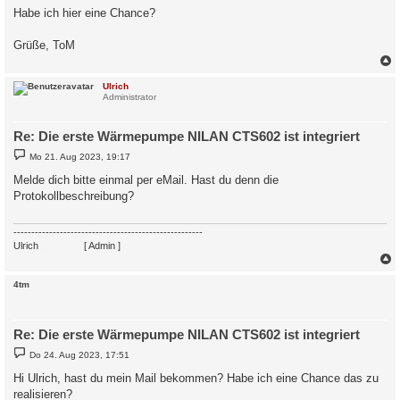
Habe ich hier eine Chance?
Grüße, ToM
c
Ulrich
Administrator
Re: Die erste Wärmepumpe NILAN CTS602 ist integriert
B
Mo 21. Aug 2023, 19:17
e
i
Melde dich bitte einmal per eMail. Hast du denn die
t
Protokollbeschreibung?
r
a
g
-----------------------------------------------------
Ulrich
. . . . . . . .
[ Admin ]
c
4tm
Re: Die erste Wärmepumpe NILAN CTS602 ist integriert
B
Do 24. Aug 2023, 17:51
e
i
Hi Ulrich, hast du mein Mail bekommen? Habe ich eine Chance das zu
t
realisieren?
r