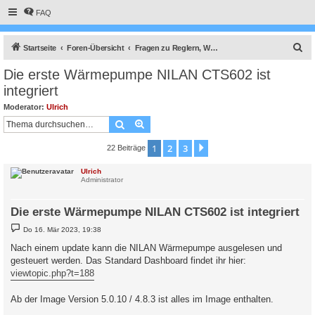
FAQ
S
Startseite
Foren-Übersicht
Fragen zu Reglern, Wallboxen und Wechselrichter
u
Die erste Wärmepumpe NILAN CTS602 ist
c
integriert
h
Moderator:
Ulrich
e
Suche
Erweiterte Suche
1
2
3
Nächste
22 Beiträge
Ulrich
Administrator
Die erste Wärmepumpe NILAN CTS602 ist integriert
B
Do 16. Mär 2023, 19:38
e
i
Nach einem update kann die NILAN Wärmepumpe ausgelesen und
t
gesteuert werden. Das Standard Dashboard findet ihr hier:
r
a
viewtopic.php?t=188
g
Ab der Image Version 5.0.10 / 4.8.3 ist alles im Image enthalten.