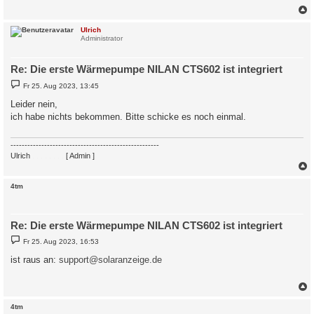
a
g
c
Ulrich
Administrator
Re: Die erste Wärmepumpe NILAN CTS602 ist integriert
B
Fr 25. Aug 2023, 13:45
e
i
Leider nein,
t
ich habe nichts bekommen. Bitte schicke es noch einmal.
r
a
g
-----------------------------------------------------
Ulrich
. . . . . . . .
[ Admin ]
c
4tm
Re: Die erste Wärmepumpe NILAN CTS602 ist integriert
B
Fr 25. Aug 2023, 16:53
e
i
ist raus an:
support@solaranzeige.de
t
r
a
g
c
4tm