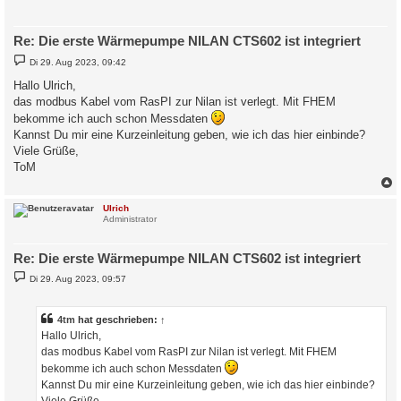
Re: Die erste Wärmepumpe NILAN CTS602 ist integriert
B
Di 29. Aug 2023, 09:42
e
i
Hallo Ulrich,
t
das modbus Kabel vom RasPI zur Nilan ist verlegt. Mit FHEM
r
a
bekomme ich auch schon Messdaten
g
Kannst Du mir eine Kurzeinleitung geben, wie ich das hier einbinde?
Viele Grüße,
ToM
c
Ulrich
Administrator
Re: Die erste Wärmepumpe NILAN CTS602 ist integriert
B
Di 29. Aug 2023, 09:57
e
i
t
r
4tm
hat geschrieben:
↑
a
Hallo Ulrich,
g
das modbus Kabel vom RasPI zur Nilan ist verlegt. Mit FHEM
bekomme ich auch schon Messdaten
Kannst Du mir eine Kurzeinleitung geben, wie ich das hier einbinde?
Viele Grüße,