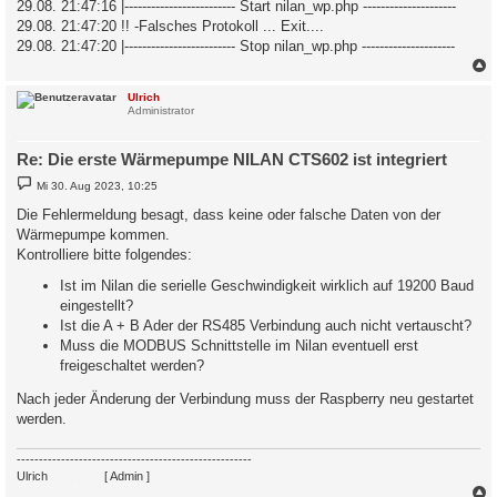
29.08. 21:47:16 |------------------------- Start nilan_wp.php ---------------------
29.08. 21:47:20 !! -Falsches Protokoll ... Exit....
29.08. 21:47:20 |------------------------- Stop nilan_wp.php ---------------------
c
Ulrich
Administrator
Re: Die erste Wärmepumpe NILAN CTS602 ist integriert
B
Mi 30. Aug 2023, 10:25
e
i
Die Fehlermeldung besagt, dass keine oder falsche Daten von der
t
Wärmepumpe kommen.
r
a
Kontrolliere bitte folgendes:
g
Ist im Nilan die serielle Geschwindigkeit wirklich auf 19200 Baud
eingestellt?
Ist die A + B Ader der RS485 Verbindung auch nicht vertauscht?
Muss die MODBUS Schnittstelle im Nilan eventuell erst
freigeschaltet werden?
Nach jeder Änderung der Verbindung muss der Raspberry neu gestartet
werden.
-----------------------------------------------------
Ulrich
. . . . . . . .
[ Admin ]