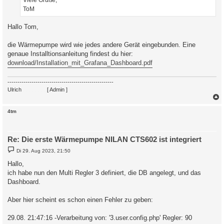
ToM
Hallo Tom,
die Wärmepumpe wird wie jedes andere Gerät eingebunden. Eine
genaue Installtionsanleitung findest du hier:
download/Installation_mit_Grafana_Dashboard.pdf
-----------------------------------------------------
Ulrich
. . . . . . . .
[ Admin ]
c
4tm
Re: Die erste Wärmepumpe NILAN CTS602 ist integriert
B
Di 29. Aug 2023, 21:50
e
i
Hallo,
t
ich habe nun den Multi Regler 3 definiert, die DB angelegt, und das
r
a
Dashboard.
g
Aber hier scheint es schon einen Fehler zu geben:
29.08. 21:47:16 -Verarbeitung von: '3.user.config.php' Regler: 90