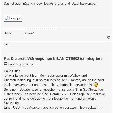
Das ist auch nützlich:
download/Grafana_und_Datenbanken.pdf
-----------------------------------------------------
Ulrich
. . . . . . . .
[ Admin ]
c
4tm
Re: Die erste Wärmepumpe NILAN CTS602 ist integriert
B
Mo 21. Aug 2023, 18:07
e
i
Hallo Ulrich,
t
ich war lange nicht hier! Mein Solarregler mit Walbox und
r
a
Überschussladung läuft so reibungslos seit 5 Jahren, da ich ihn zwar
g
täglich verwende, er aber fast selbstverständlich gewoden ist
Bei einem Update habe ich gesehen, dass auch Nilan Geräte auf der
Liste stehen. Ich betreibe eine "Combi S 302 Polar Top" seit fast zwei
Jahren, und hätte dort gerne mehr Bedienkomfort und ein wenig
Steuerung.
Einen USB - 485 Adapter habe ich schon vor zwei jahren gekauft....