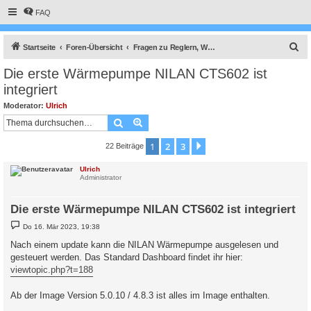
FAQ
S
Startseite
Foren-Übersicht
Fragen zu Reglern, Wallboxen und Wechselrichter
u
Die erste Wärmepumpe NILAN CTS602 ist
c
integriert
h
Moderator:
Ulrich
e
Suche
Erweiterte Suche
1
2
3
Nächste
22 Beiträge
Ulrich
Administrator
Die erste Wärmepumpe NILAN CTS602 ist integriert
B
Do 16. Mär 2023, 19:38
e
i
Nach einem update kann die NILAN Wärmepumpe ausgelesen und
t
gesteuert werden. Das Standard Dashboard findet ihr hier:
r
a
viewtopic.php?t=188
g
Ab der Image Version 5.0.10 / 4.8.3 ist alles im Image enthalten.