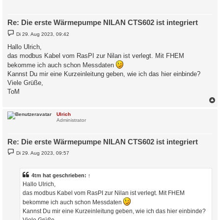
Re: Die erste Wärmepumpe NILAN CTS602 ist integriert
B
Di 29. Aug 2023, 09:42
e
i
Hallo Ulrich,
t
das modbus Kabel vom RasPI zur Nilan ist verlegt. Mit FHEM
r
a
bekomme ich auch schon Messdaten
g
Kannst Du mir eine Kurzeinleitung geben, wie ich das hier einbinde?
Viele Grüße,
ToM
c
Ulrich
Administrator
Re: Die erste Wärmepumpe NILAN CTS602 ist integriert
B
Di 29. Aug 2023, 09:57
e
i
t
r
4tm
hat geschrieben:
↑
a
Hallo Ulrich,
g
das modbus Kabel vom RasPI zur Nilan ist verlegt. Mit FHEM
bekomme ich auch schon Messdaten
Kannst Du mir eine Kurzeinleitung geben, wie ich das hier einbinde?
Viele Grüße,