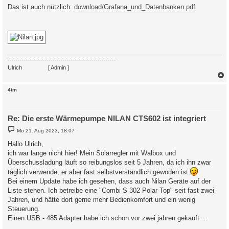
Das ist auch nützlich:
download/Grafana_und_Datenbanken.pdf
-----------------------------------------------------
Ulrich
. . . . . . . .
[ Admin ]
c
4tm
Re: Die erste Wärmepumpe NILAN CTS602 ist integriert
B
Mo 21. Aug 2023, 18:07
e
i
Hallo Ulrich,
t
ich war lange nicht hier! Mein Solarregler mit Walbox und
r
a
Überschussladung läuft so reibungslos seit 5 Jahren, da ich ihn zwar
g
täglich verwende, er aber fast selbstverständlich gewoden ist
Bei einem Update habe ich gesehen, dass auch Nilan Geräte auf der
Liste stehen. Ich betreibe eine "Combi S 302 Polar Top" seit fast zwei
Jahren, und hätte dort gerne mehr Bedienkomfort und ein wenig
Steuerung.
Einen USB - 485 Adapter habe ich schon vor zwei jahren gekauft....