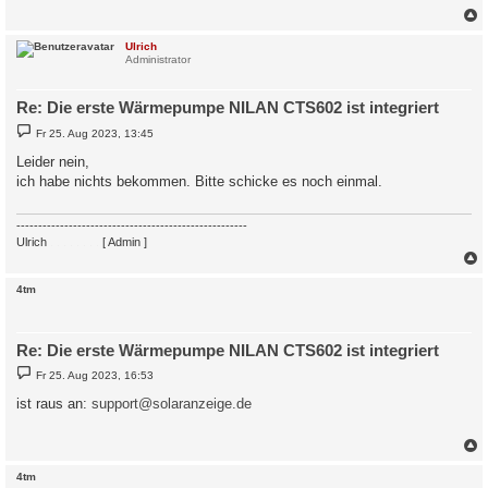
a
g
c
Ulrich
Administrator
Re: Die erste Wärmepumpe NILAN CTS602 ist integriert
B
Fr 25. Aug 2023, 13:45
e
i
Leider nein,
t
ich habe nichts bekommen. Bitte schicke es noch einmal.
r
a
g
-----------------------------------------------------
Ulrich
. . . . . . . .
[ Admin ]
c
4tm
Re: Die erste Wärmepumpe NILAN CTS602 ist integriert
B
Fr 25. Aug 2023, 16:53
e
i
ist raus an:
support@solaranzeige.de
t
r
a
g
c
4tm