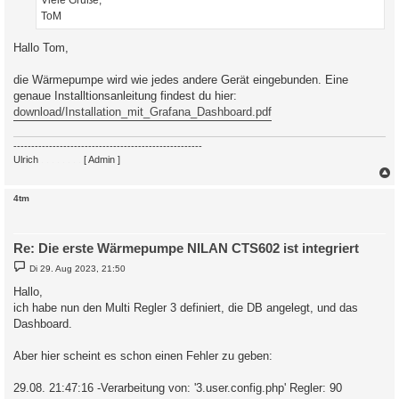
ToM
Hallo Tom,
die Wärmepumpe wird wie jedes andere Gerät eingebunden. Eine
genaue Installtionsanleitung findest du hier:
download/Installation_mit_Grafana_Dashboard.pdf
-----------------------------------------------------
Ulrich
. . . . . . . .
[ Admin ]
c
4tm
Re: Die erste Wärmepumpe NILAN CTS602 ist integriert
B
Di 29. Aug 2023, 21:50
e
i
Hallo,
t
ich habe nun den Multi Regler 3 definiert, die DB angelegt, und das
r
a
Dashboard.
g
Aber hier scheint es schon einen Fehler zu geben:
29.08. 21:47:16 -Verarbeitung von: '3.user.config.php' Regler: 90