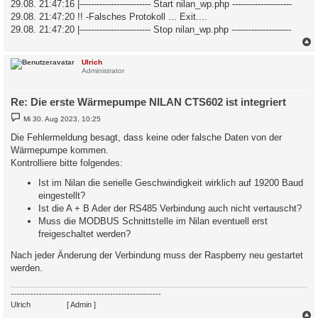
29.08. 21:47:16 |------------------------- Start nilan_wp.php ---------------------
29.08. 21:47:20 !! -Falsches Protokoll ... Exit....
29.08. 21:47:20 |------------------------- Stop nilan_wp.php ---------------------
c
Ulrich
Administrator
Re: Die erste Wärmepumpe NILAN CTS602 ist integriert
B
Mi 30. Aug 2023, 10:25
e
i
Die Fehlermeldung besagt, dass keine oder falsche Daten von der
t
Wärmepumpe kommen.
r
a
Kontrolliere bitte folgendes:
g
Ist im Nilan die serielle Geschwindigkeit wirklich auf 19200 Baud
eingestellt?
Ist die A + B Ader der RS485 Verbindung auch nicht vertauscht?
Muss die MODBUS Schnittstelle im Nilan eventuell erst
freigeschaltet werden?
Nach jeder Änderung der Verbindung muss der Raspberry neu gestartet
werden.
-----------------------------------------------------
Ulrich
. . . . . . . .
[ Admin ]