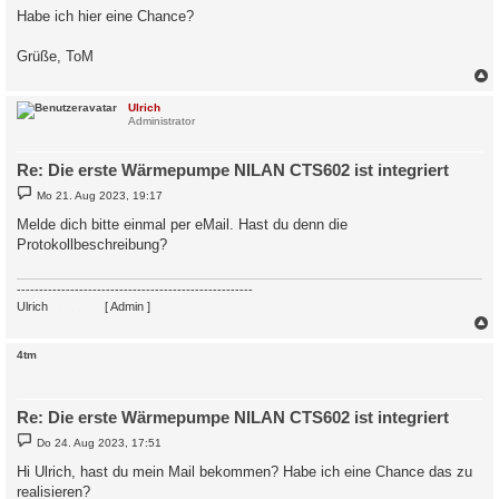
Habe ich hier eine Chance?
Grüße, ToM
c
Ulrich
Administrator
Re: Die erste Wärmepumpe NILAN CTS602 ist integriert
B
Mo 21. Aug 2023, 19:17
e
i
Melde dich bitte einmal per eMail. Hast du denn die
t
Protokollbeschreibung?
r
a
g
-----------------------------------------------------
Ulrich
. . . . . . . .
[ Admin ]
c
4tm
Re: Die erste Wärmepumpe NILAN CTS602 ist integriert
B
Do 24. Aug 2023, 17:51
e
i
Hi Ulrich, hast du mein Mail bekommen? Habe ich eine Chance das zu
t
realisieren?
r