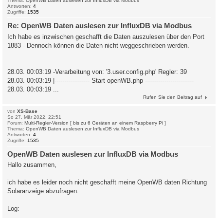
Thema:
OpenWB Daten auslesen zur InfluxDB via Modbus
Antworten:
4
Zugriffe:
1535
Re: OpenWB Daten auslesen zur InfluxDB via Modbus
Ich habe es inzwischen geschafft die Daten auszulesen über den Port
1883 - Dennoch können die Daten nicht weggeschrieben werden.
28.03. 00:03:19 -Verarbeitung von: '3.user.config.php' Regler: 39
28.03. 00:03:19 |------------------ Start openWB.php -------------------------
28.03. 00:03:19 ...
Rufen Sie den Beitrag auf
von
XS-Base
So 27. Mär 2022, 22:51
Forum:
Multi-Regler-Version [ bis zu 6 Geräten an einem Raspberry Pi ]
Thema:
OpenWB Daten auslesen zur InfluxDB via Modbus
Antworten:
4
Zugriffe:
1535
OpenWB Daten auslesen zur InfluxDB via Modbus
Hallo zusammen,
ich habe es leider noch nicht geschafft meine OpenWB daten Richtung
Solaranzeige abzufragen.
Log: