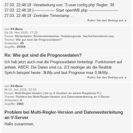
27.03. 22:48:18 -Verarbeitung von: '3.user.config.php' Regler: 39
27.03. 22:48:18 |------------------ Start openWB.php -------------------------
27.03. 22:48:18 -Zentraler Timestamp ...
Rufen Sie den Beitrag auf
von
XS-Base
Sa 28. Nov 2020, 17:23
Forum:
Wetterdaten, Börsenstrompreise, Solarprognose, Nachrichtendienst usw.
Thema:
Wie gut sind die Prognosedaten?
Antworten:
45
Zugriffe:
35558
Re: Wie gut sind die Prognosedaten?
Ich hab jetzt auch mal die Prognosedaten hinterlegt. Funktioniert auf
anhieb. ABER. Die Daten sind ca. 2/3 niedriger als die Realität.
Sprich beispiel heute: 3kWp und laut Prognose max 0,9kWp...
Rufen Sie den Beitrag auf
von
XS-Base
Mi 10. Jun 2020, 22:53
Forum:
Multi-Regler-Version [ bis zu 6 Geräten an einem Raspberry Pi ]
Thema:
Problem bei Multi-Regler-Version und Datenweiterleitung an V-Server
Antworten:
0
Zugriffe:
2682
Problem bei Multi-Regler-Version und Datenweiterleitung
an V-Server
Hallo zusammen,