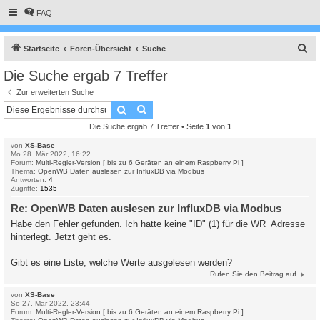
FAQ
S
Startseite
Foren-Übersicht
Suche
u
Die Suche ergab 7 Treffer
c
Zur erweiterten Suche
h
Suche
Erweiterte Suche
e
Die Suche ergab 7 Treffer • Seite
1
von
1
von
XS-Base
Mo 28. Mär 2022, 16:22
Forum:
Multi-Regler-Version [ bis zu 6 Geräten an einem Raspberry Pi ]
Thema:
OpenWB Daten auslesen zur InfluxDB via Modbus
Antworten:
4
Zugriffe:
1535
Re: OpenWB Daten auslesen zur InfluxDB via Modbus
Habe den Fehler gefunden. Ich hatte keine "ID" (1) für die WR_Adresse
hinterlegt. Jetzt geht es.
Gibt es eine Liste, welche Werte ausgelesen werden?
Rufen Sie den Beitrag auf
von
XS-Base
So 27. Mär 2022, 23:44
Forum:
Multi-Regler-Version [ bis zu 6 Geräten an einem Raspberry Pi ]