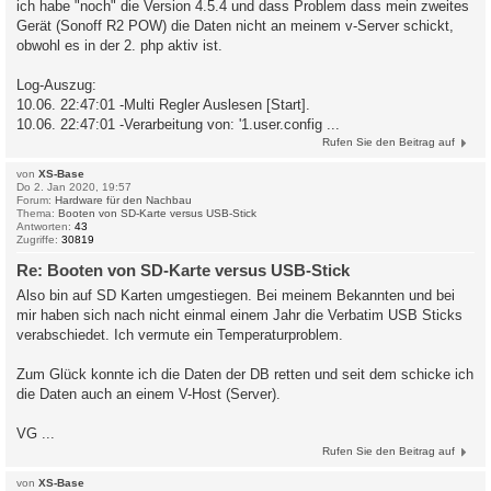
ich habe "noch" die Version 4.5.4 und dass Problem dass mein zweites
Gerät (Sonoff R2 POW) die Daten nicht an meinem v-Server schickt,
obwohl es in der 2. php aktiv ist.
Log-Auszug:
10.06. 22:47:01 -Multi Regler Auslesen [Start].
10.06. 22:47:01 -Verarbeitung von: '1.user.config ...
Rufen Sie den Beitrag auf
von
XS-Base
Do 2. Jan 2020, 19:57
Forum:
Hardware für den Nachbau
Thema:
Booten von SD-Karte versus USB-Stick
Antworten:
43
Zugriffe:
30819
Re: Booten von SD-Karte versus USB-Stick
Also bin auf SD Karten umgestiegen. Bei meinem Bekannten und bei
mir haben sich nach nicht einmal einem Jahr die Verbatim USB Sticks
verabschiedet. Ich vermute ein Temperaturproblem.
Zum Glück konnte ich die Daten der DB retten und seit dem schicke ich
die Daten auch an einem V-Host (Server).
VG ...
Rufen Sie den Beitrag auf
von
XS-Base