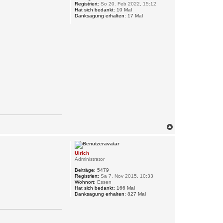
Registriert:
So 20. Feb 2022, 15:12
b
Hat sich bedankt:
10 Mal
e
Danksagung erhalten:
17 Mal
n
N
a
c
h
Ulrich
o
Administrator
b
e
Beiträge:
5479
n
Registriert:
Sa 7. Nov 2015, 10:33
Wohnort:
Essen
Hat sich bedankt:
166 Mal
Danksagung erhalten:
827 Mal