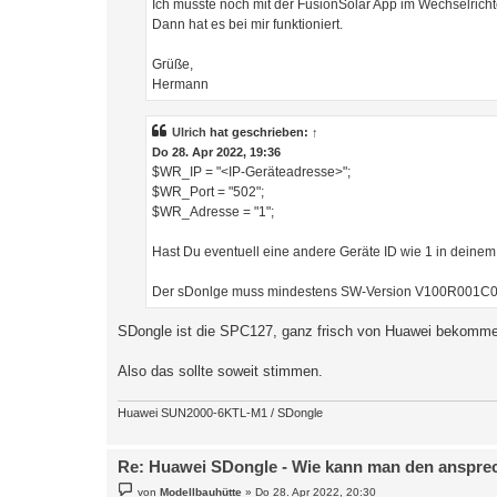
Ich musste noch mit der FusionSolar App im Wechselrich
Dann hat es bei mir funktioniert.
Grüße,
Hermann
Ulrich
hat geschrieben:
↑
Do 28. Apr 2022, 19:36
$WR_IP = "<IP-Geräteadresse>";
$WR_Port = "502";
$WR_Adresse = "1";
Hast Du eventuell eine andere Geräte ID wie 1 in deinem 
Der sDonlge muss mindestens SW-Version V100R001C00
SDongle ist die SPC127, ganz frisch von Huawei bekomme
Also das sollte soweit stimmen.
Huawei SUN2000-6KTL-M1 / SDongle
Re: Huawei SDongle - Wie kann man den anspre
B
von
Modellbauhütte
»
Do 28. Apr 2022, 20:30