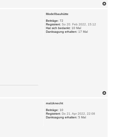
N
a
c
Modellbauhütte
h
o
Beiträge:
72
Registriert:
So 20. Feb 2022, 15:12
b
Hat sich bedankt:
10 Mal
e
Danksagung erhalten:
17 Mal
n
N
a
c
malzknecht
h
o
Beiträge:
10
Registriert:
Do 21. Apr 2022, 22:08
b
Danksagung erhalten:
5 Mal
e
n