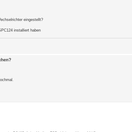
chselrichter eingestellt?
C124 installiert haben
chen?
nochmal.