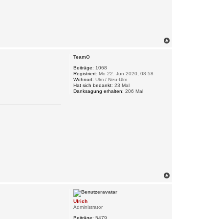
N
a
c
TeamO
h
o
Beiträge:
1068
Registriert:
Mo 22. Jun 2020, 08:58
b
Wohnort:
Ulm / Neu-Ulm
e
Hat sich bedankt:
23 Mal
n
Danksagung erhalten:
206 Mal
N
a
c
h
Ulrich
o
Administrator
b
e
Beiträge:
5479