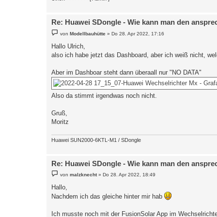
Re: Huawei SDongle - Wie kann man den anspre
B
von
Modellbauhütte
»
Do 28. Apr 2022, 17:16
e
i
Hallo Ulrich,
t
also ich habe jetzt das Dashboard, aber ich weiß nicht, welc
r
a
g
Aber im Dashboar steht dann überaall nur "NO DATA"
Also da stimmt irgendwas noch nicht.
Gruß,
Moritz
Huawei SUN2000-6KTL-M1 / SDongle
Re: Huawei SDongle - Wie kann man den anspre
B
von
malzknecht
»
Do 28. Apr 2022, 18:49
e
i
Hallo,
t
Nachdem ich das gleiche hinter mir hab
r
a
g
Ich musste noch mit der FusionSolar App im Wechselricht