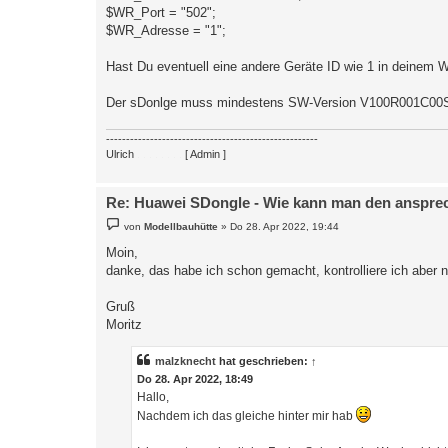
$WR_Port = "502";
r
a
$WR_Adresse = "1";
g
Hast Du eventuell eine andere Geräte ID wie 1 in deinem We
Der sDonlge muss mindestens SW-Version V100R001C00SP
-----------------------------------------------------
Ulrich
. . . . . . . .
[ Admin ]
Re: Huawei SDongle - Wie kann man den anspre
B
von
Modellbauhütte
»
Do 28. Apr 2022, 19:44
e
i
Moin,
t
danke, das habe ich schon gemacht, kontrolliere ich aber 
r
a
g
Gruß
Moritz
malzknecht
hat geschrieben:
↑
Do 28. Apr 2022, 18:49
Hallo,
Nachdem ich das gleiche hinter mir hab