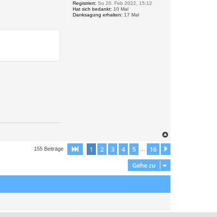
Registriert:
So 20. Feb 2022, 15:12
b
Hat sich bedankt:
10 Mal
e
Danksagung erhalten:
17 Mal
n
N
a
c
1
2
3
4
5
16
Seite
1
von
16
Nächste
155 Beiträge
…
h
o
Gehe zu
b
e
n