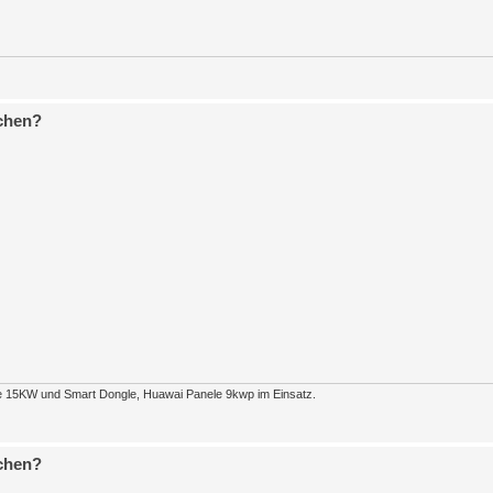
chen?
15KW und Smart Dongle, Huawai Panele 9kwp im Einsatz.
chen?