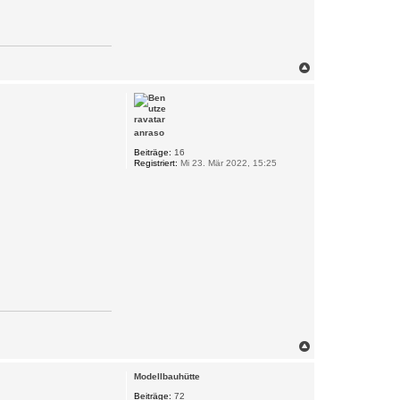
N
a
c
h
o
b
anraso
e
Beiträge:
16
n
Registriert:
Mi 23. Mär 2022, 15:25
N
a
c
Modellbauhütte
h
o
Beiträge:
72