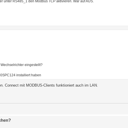
ter unter RS485_1 den Modbus TCP aktivieren. War auf AUS.
Wechselrichter eingestellt?
SPC124 installiert haben
n. Connect mit MODBUS-Clients funktioniert auch im LAN.
chen?