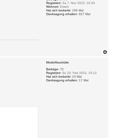
n
Registriert:
Sa 7. Nov 2015, 10:33
Wohnort:
Essen
Hat sich bedankt:
166 Mal
Danksagung erhalten:
827 Mal
N
a
c
Modellbauhütte
h
o
Beiträge:
72
Registriert:
So 20. Feb 2022, 15:12
b
Hat sich bedankt:
10 Mal
e
Danksagung erhalten:
17 Mal
n