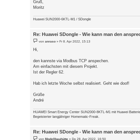
Gruß,
Moritz
Huawei SUN2000-6KTL-M1 / SDongle
Re: Huawei SDongle - Wie kann man den anspre
B
von
anraso
»
Fr 8. Apr 2022, 15:13
e
i
Hi,
t
r
a
den kannste via Modbus TCP anspechen.
g
Am einfachsten mit diesem Projekt.
Ist der Regler 62.
Hab ich letzte Woche selbst realisiert. Geht wie doof!
Grüße
André
HUAWEI Smart Energy Center SUN2000-8KTL-M1 mit Huawei Batterie 
Begeisterter langjähriger Homematic-Freak.
Re: Huawei SDongle - Wie kann man den anspre
B
von
Modellbauhütte
»
Do 28. Apr 2022, 16:50