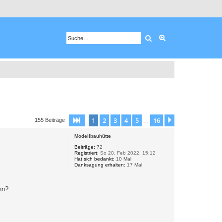
Suche
Erweiterte Suche
1
2
3
4
5
16
Seite
1
von
16
Nächste
155 Beiträge
…
Modellbauhütte
Beiträge:
72
Registriert:
So 20. Feb 2022, 15:12
Hat sich bedankt:
10 Mal
Danksagung erhalten:
17 Mal
nn?