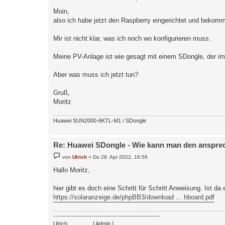
e
i
Moin,
t
also ich habe jetzt den Raspberry eingerichtet und bekomme
r
a
g
Mir ist nicht klar, was ich noch wo konfigurieren muss.
Meine PV-Anlage ist wie gesagt mit einem SDongle, der i
Aber was muss ich jetzt tun?
Gruß,
Moritz
Huawei SUN2000-6KTL-M1 / SDongle
Re: Huawei SDongle - Wie kann man den anspre
B
von
Ulrich
»
Do 28. Apr 2022, 16:56
e
i
Hallo Moritz,
t
r
a
hier gibt es doch eine Schritt für Schritt Anweisung. Ist da
g
https://solaranzeige.de/phpBB3/download ... hboard.pdf
-----------------------------------------------------
Ulrich
. . . . . . . .
[ Admin ]