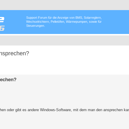
Support Forum für die Anzeige von BMS, Solarreglern,
Wechselrichtern, Pelletöfen, Wärmepumpen, sowie für
Steuerungen.
ansprechen?
rechen?
hen oder gibt es andere Windows-Software, mit dem man den ansprechen ka