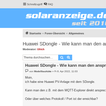
Schnellzugriff
FAQ
Startseite
Foren-Übersicht
Allgemeines
Huawei SDongle - Wie kann man den 
Moderator:
Ulrich
Suche
Erweiterte Suche
Huawei SDongle - Wie kann man den ansp
B
von
Modellbauhütte
»
Fr 8. Apr 2022, 11:03
e
i
Moin,
t
ich habe eine Huawei PV-Anlage mit dem SDongle.
r
a
g
Kann man den z.B. mit dem MQTT-Explorer direkt ansprec
Oder über welches Protokoll / Port ist der erreichbar?