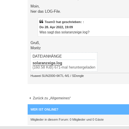
e
i
Moin,
t
hier das LOG-File.
r
a
g
TeamO
hat geschrieben:
↑
Do 28. Apr 2022, 19:09
Was sagt das solaranzeige.log?
Gruß,
Moritz
DATEIANHÄNGE
solaranzeige.log
(160.58 KiB) 671-mal heruntergeladen
Huawei SUN2000-6KTL-M1 / SDongle
Zurück zu „Allgemeines“
WER IST ONLINE?
Mitglieder in diesem Forum: 0 Mitglieder und 0 Gäste