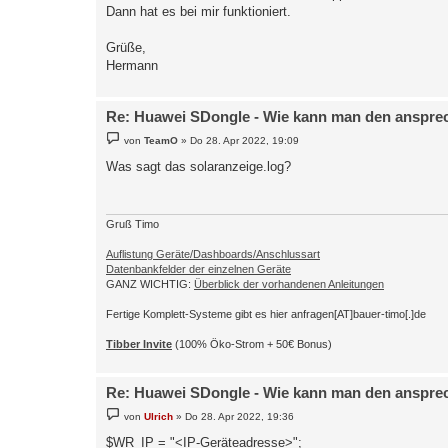
Dann hat es bei mir funktioniert.
Grüße,
Hermann
Re: Huawei SDongle - Wie kann man den anspre
B
von
TeamO
»
Do 28. Apr 2022, 19:09
e
i
Was sagt das solaranzeige.log?
t
r
a
g
Gruß Timo
Auflistung Geräte/Dashboards/Anschlussart
Datenbankfelder der einzelnen Geräte
GANZ WICHTIG:
Überblick der vorhandenen Anleitungen
Fertige Komplett-Systeme gibt es hier anfragen[AT]bauer-timo[.]de
Tibber Invite
(100% Öko-Strom + 50€ Bonus)
Re: Huawei SDongle - Wie kann man den anspre
B
von
Ulrich
»
Do 28. Apr 2022, 19:36
e
i
$WR_IP = "<IP-Geräteadresse>";
t