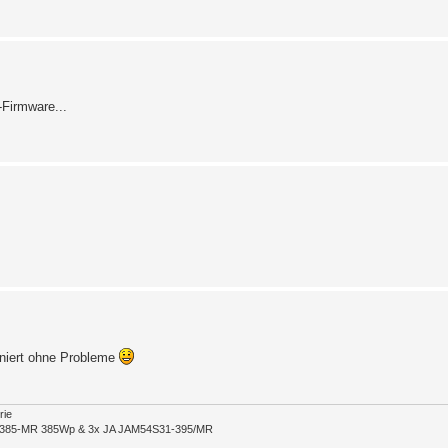
Firmware...
oniert ohne Probleme
rie
0-385-MR 385Wp & 3x JA JAM54S31-395/MR