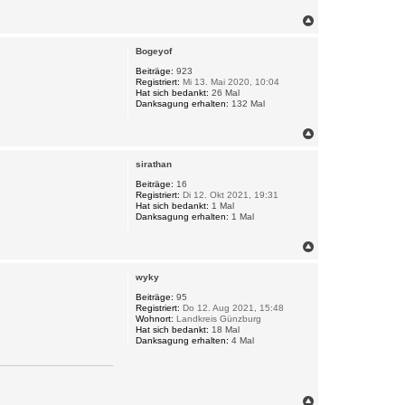
N
a
c
Bogeyof
h
o
Beiträge:
923
Registriert:
Mi 13. Mai 2020, 10:04
b
Hat sich bedankt:
26 Mal
e
Danksagung erhalten:
132 Mal
n
N
a
c
sirathan
h
o
Beiträge:
16
Registriert:
Di 12. Okt 2021, 19:31
b
Hat sich bedankt:
1 Mal
e
Danksagung erhalten:
1 Mal
n
N
a
c
wyky
h
o
Beiträge:
95
Registriert:
Do 12. Aug 2021, 15:48
b
Wohnort:
Landkreis Günzburg
e
Hat sich bedankt:
18 Mal
n
Danksagung erhalten:
4 Mal
N