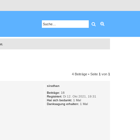
Suche
Erweiterte Suche
r.
4 Beiträge • Seite
1
von
1
sirathan
Beiträge:
16
Registriert:
Di 12. Okt 2021, 19:31
Hat sich bedankt:
1 Mal
Danksagung erhalten:
1 Mal