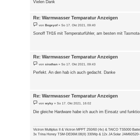
Vielen Dank
Re: Warmwasser Temparatur Anzeigen
B
von
Bogeyof
»
So 17. Okt 2021, 09:40
e
i
Sonoff TH16 mit Temperaturfühler, am besten mit Tasmota-
t
r
a
g
Re: Warmwasser Temparatur Anzeigen
B
von
sirathan
»
So 17. Okt 2021, 09:43
e
i
Perfekt. An den hab ich auch gedacht. Danke
t
r
a
g
Re: Warmwasser Temparatur Anzeigen
B
von
wyky
»
So 17. Okt 2021, 16:02
e
i
Die gleiche Hardware habe ich auch im Einsatz und funkti
t
r
a
g
Victron Multiplus II & Victron MPPT 250/60 (4x) & TAICO TS5000 Batte
3x Trina Honey TSM-DE06M.08(II) 330Wp & 12x JA Solar JAM60S2