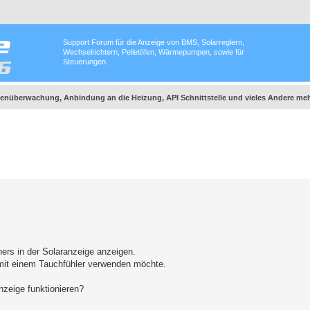
Support Forum für die Anzeige von BMS, Solarreglern,
Wechselrichtern, Pelletöfen, Wärmepumpen, sowie für
Steuerungen.
nüberwachung, Anbindung an die Heizung, API Schnittstelle und vieles Andere meh
rs in der Solaranzeige anzeigen.
mit einem Tauchfühler verwenden möchte.
nzeige funktionieren?