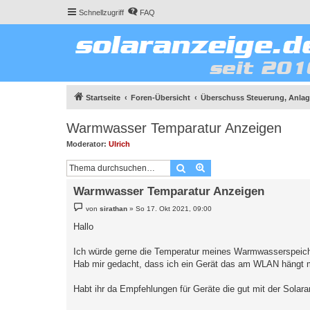
Schnellzugriff
FAQ
Startseite
Foren-Übersicht
Überschuss Steuerung, Anlage
Warmwasser Temparatur Anzeigen
Moderator:
Ulrich
Suche
Erweiterte Suche
Warmwasser Temparatur Anzeigen
B
von
sirathan
»
So 17. Okt 2021, 09:00
e
i
Hallo
t
r
a
Ich würde gerne die Temperatur meines Warmwasserspeiche
g
Hab mir gedacht, dass ich ein Gerät das am WLAN hängt 
Habt ihr da Empfehlungen für Geräte die gut mit der Solara