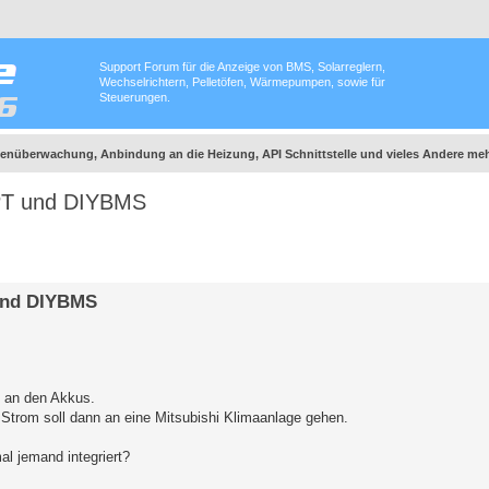
Support Forum für die Anzeige von BMS, Solarreglern,
Wechselrichtern, Pelletöfen, Wärmepumpen, sowie für
Steuerungen.
nüberwachung, Anbindung an die Heizung, API Schnittstelle und vieles Andere meh
PPT und DIYBMS
und DIYBMS
 an den Akkus.
 Strom soll dann an eine Mitsubishi Klimaanlage gehen.
al jemand integriert?