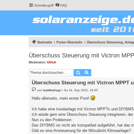
Schnellzugriff
FAQ
Startseite
Foren-Übersicht
Überschuss Steuerung, Anlage
Überschuss Steuerung mit Victron M
Moderator:
Ulrich
Suche
Erweiterte Suche
Überschuss Steuerung mit Victron MPPT 
B
von
buddhafragt
»
Sa 24. Sep 2022, 18:45
e
i
Hallo allerseits, mein erster Post!
t
r
a
Ich habe eine Inselanlage mit Victron MPPTs und DIYBMS
g
Ich würde gern eine Überschuss Steuerung integrieren, der
Nun zu den Problemen:
Das DIYBMS ist nicht als kompatibel aufgeführt, hat das m
Gibt es eine Ansteuerung für die Mitsubishi Klimaanlage?