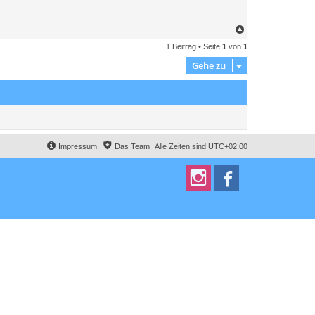
N
a
1 Beitrag • Seite
1
von
1
c
h
Gehe zu
o
b
e
n
Impressum
Das Team
Alle Zeiten sind
UTC+02:00