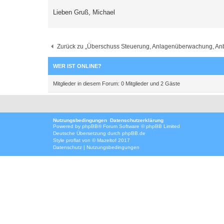
Lieben Gruß, Michael
Zurück zu „Überschuss Steuerung, Anlagenüberwachung, Anbin
WER IST ONLINE?
Mitglieder in diesem Forum: 0 Mitglieder und 2 Gäste
Nutzungsbedingungen
Datenschutzerklärung
Powered by
phpBB
® Forum Software © phpBB Limited
Deutsche Übersetzung durch
phpBB.de
Style
proflat
von ©
Mazeltof
2017
Datenschutz
|
Nutzungsbedingungen