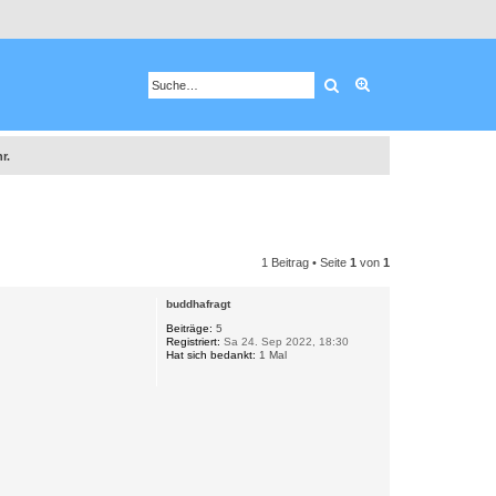
Suche
Erweiterte Suche
r.
1 Beitrag • Seite
1
von
1
buddhafragt
Beiträge:
5
Registriert:
Sa 24. Sep 2022, 18:30
Hat sich bedankt:
1 Mal