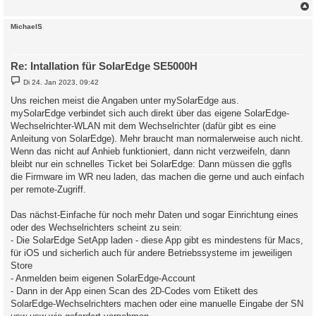
c
MichaelS
Re: Intallation für SolarEdge SE5000H
B
Di 24. Jan 2023, 09:42
e
i
Uns reichen meist die Angaben unter mySolarEdge aus.
t
mySolarEdge verbindet sich auch direkt über das eigene SolarEdge-
r
a
Wechselrichter-WLAN mit dem Wechselrichter (dafür gibt es eine
g
Anleitung von SolarEdge). Mehr braucht man normalerweise auch nicht.
Wenn das nicht auf Anhieb funktioniert, dann nicht verzweifeln, dann
bleibt nur ein schnelles Ticket bei SolarEdge: Dann müssen die ggfls
die Firmware im WR neu laden, das machen die gerne und auch einfach
per remote-Zugriff.
Das nächst-Einfache für noch mehr Daten und sogar Einrichtung eines
oder des Wechselrichters scheint zu sein:
- Die SolarEdge SetApp laden - diese App gibt es mindestens für Macs,
für iOS und sicherlich auch für andere Betriebssysteme im jeweiligen
Store
- Anmelden beim eigenen SolarEdge-Account
- Dann in der App einen Scan des 2D-Codes vom Etikett des
SolarEdge-Wechselrichters machen oder eine manuelle Eingabe der SN