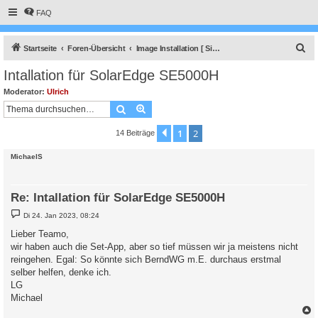
FAQ
S
Startseite
Foren-Übersicht
Image Installation [ Single-Regler Version ]
u
Intallation für SolarEdge SE5000H
c
Moderator:
Ulrich
h
Suche
Erweiterte Suche
e
1
2
Vorherige
14 Beiträge
MichaelS
Re: Intallation für SolarEdge SE5000H
B
Di 24. Jan 2023, 08:24
e
i
Lieber Teamo,
t
wir haben auch die Set-App, aber so tief müssen wir ja meistens nicht
r
a
reingehen. Egal: So könnte sich BerndWG m.E. durchaus erstmal
g
selber helfen, denke ich.
LG
Michael