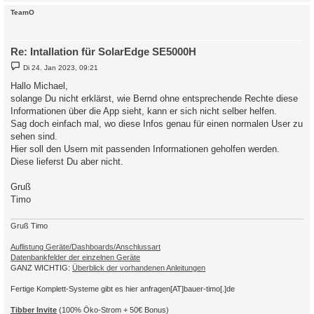
c
TeamO
Re: Intallation für SolarEdge SE5000H
B
Di 24. Jan 2023, 09:21
e
i
Hallo Michael,
t
solange Du nicht erklärst, wie Bernd ohne entsprechende Rechte diese
r
a
Informationen über die App sieht, kann er sich nicht selber helfen.
g
Sag doch einfach mal, wo diese Infos genau für einen normalen User zu
sehen sind.
Hier soll den Usern mit passenden Informationen geholfen werden.
Diese lieferst Du aber nicht.
Gruß
Timo
Gruß Timo
Auflistung Geräte/Dashboards/Anschlussart
Datenbankfelder der einzelnen Geräte
GANZ WICHTIG:
Überblick der vorhandenen Anleitungen
Fertige Komplett-Systeme gibt es hier anfragen[AT]bauer-timo[.]de
Tibber Invite
(100% Öko-Strom + 50€ Bonus)