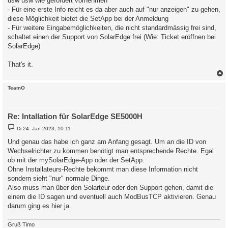
usw usw wie gefordert vornehmen
- Für eine erste Info reicht es da aber auch auf "nur anzeigen" zu gehen,
diese Möglichkeit bietet die SetApp bei der Anmeldung
- Für weitere Eingabemöglichkeiten, die nicht standardmässig frei sind,
schaltet einen der Support von SolarEdge frei (Wie: Ticket eröffnen bei
SolarEdge)
That's it.
c
TeamO
Re: Intallation für SolarEdge SE5000H
B
Di 24. Jan 2023, 10:11
e
i
Und genau das habe ich ganz am Anfang gesagt. Um an die ID von
t
Wechselrichter zu kommen benötigt man entsprechende Rechte. Egal
r
a
ob mit der mySolarEdge-App oder der SetApp.
g
Ohne Installateurs-Rechte bekommt man diese Information nicht
sondern sieht "nur" normale Dinge.
Also muss man über den Solarteur oder den Support gehen, damit die
einem die ID sagen und eventuell auch ModBusTCP aktivieren. Genau
darum ging es hier ja.
Gruß Timo