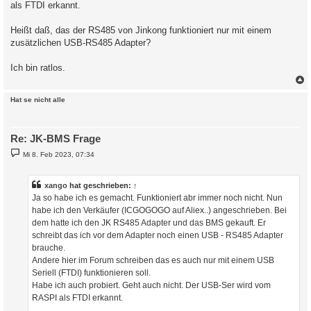
als FTDI erkannt.
Heißt daß, das der RS485 von Jinkong funktioniert nur mit einem
zusätzlichen USB-RS485 Adapter?
Ich bin ratlos.
c
Hat se nicht alle
Re: JK-BMS Frage
B
Mi 8. Feb 2023, 07:34
e
i
t
r
xango
hat geschrieben:
↑
a
Ja so habe ich es gemacht. Funktioniert abr immer noch nicht. Nun
g
habe ich den Verkäufer (ICGOGOGO auf Aliex..) angeschrieben. Bei
dem hatte ich den JK RS485 Adapter und das BMS gekauft. Er
schreibt das ich vor dem Adapter noch einen USB - RS485 Adapter
brauche.
Andere hier im Forum schreiben das es auch nur mit einem USB
Seriell (FTDI) funktionieren soll.
Habe ich auch probiert. Geht auch nicht. Der USB-Ser wird vom
RASPI als FTDI erkannt.