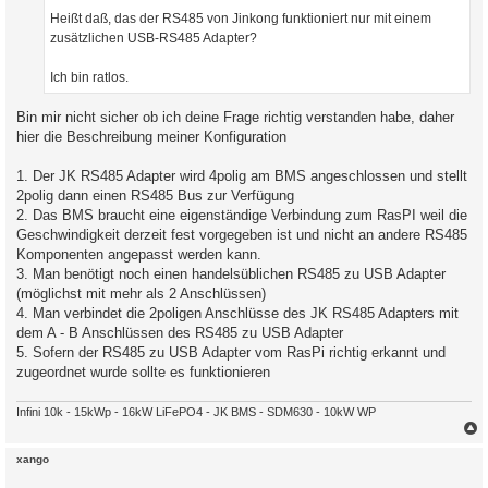
Heißt daß, das der RS485 von Jinkong funktioniert nur mit einem
zusätzlichen USB-RS485 Adapter?
Ich bin ratlos.
Bin mir nicht sicher ob ich deine Frage richtig verstanden habe, daher
hier die Beschreibung meiner Konfiguration
1. Der JK RS485 Adapter wird 4polig am BMS angeschlossen und stellt
2polig dann einen RS485 Bus zur Verfügung
2. Das BMS braucht eine eigenständige Verbindung zum RasPI weil die
Geschwindigkeit derzeit fest vorgegeben ist und nicht an andere RS485
Komponenten angepasst werden kann.
3. Man benötigt noch einen handelsüblichen RS485 zu USB Adapter
(möglichst mit mehr als 2 Anschlüssen)
4. Man verbindet die 2poligen Anschlüsse des JK RS485 Adapters mit
dem A - B Anschlüssen des RS485 zu USB Adapter
5. Sofern der RS485 zu USB Adapter vom RasPi richtig erkannt und
zugeordnet wurde sollte es funktionieren
Infini 10k - 15kWp - 16kW LiFePO4 - JK BMS - SDM630 - 10kW WP
c
xango