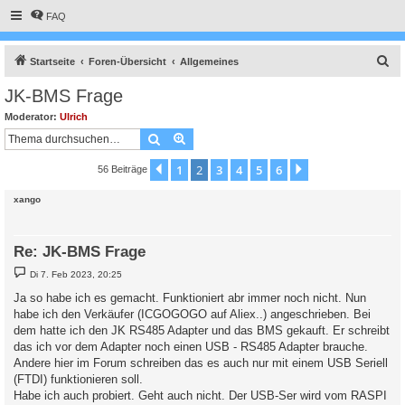
FAQ
S
Startseite
Foren-Übersicht
Allgemeines
u
JK-BMS Frage
c
Moderator:
Ulrich
h
Suche
Erweiterte Suche
e
1
2
3
4
5
6
Vorherige
Nächste
56 Beiträge
xango
Re: JK-BMS Frage
B
Di 7. Feb 2023, 20:25
e
i
Ja so habe ich es gemacht. Funktioniert abr immer noch nicht. Nun
t
habe ich den Verkäufer (ICGOGOGO auf Aliex..) angeschrieben. Bei
r
a
dem hatte ich den JK RS485 Adapter und das BMS gekauft. Er schreibt
g
das ich vor dem Adapter noch einen USB - RS485 Adapter brauche.
Andere hier im Forum schreiben das es auch nur mit einem USB Seriell
(FTDI) funktionieren soll.
Habe ich auch probiert. Geht auch nicht. Der USB-Ser wird vom RASPI