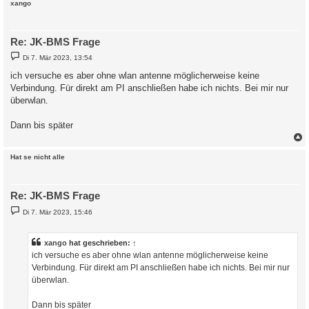
c
xango
Re: JK-BMS Frage
B
Di 7. Mär 2023, 13:54
e
i
ich versuche es aber ohne wlan antenne möglicherweise keine
t
Verbindung. Für direkt am PI anschließen habe ich nichts. Bei mir nur
r
a
überwlan.
g
Dann bis später
c
Hat se nicht alle
Re: JK-BMS Frage
B
Di 7. Mär 2023, 15:46
e
i
t
r
xango
hat geschrieben:
↑
a
ich versuche es aber ohne wlan antenne möglicherweise keine
g
Verbindung. Für direkt am PI anschließen habe ich nichts. Bei mir nur
überwlan.
Dann bis später