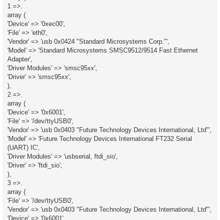
1 =>.
array (
'Device' => '0xec00',
'File' => 'eth0',
'Vendor' => 'usb 0x0424 "Standard Microsystems Corp."',
'Model' => 'Standard Microsystems SMSC9512/9514 Fast Ethernet
Adapter',
'Driver Modules' => 'smsc95xx',
'Driver' => 'smsc95xx',
),
2 =>.
array (
'Device' => '0x6001',
'File' => '/dev/ttyUSB0',
'Vendor' => 'usb 0x0403 "Future Technology Devices International, Ltd"',
'Model' => 'Future Technology Devices International FT232 Serial
(UART) IC',
'Driver Modules' => 'usbserial, ftdi_sio',
'Driver' => 'ftdi_sio',
),
3 =>.
array (
'File' => '/dev/ttyUSB0',
'Vendor' => 'usb 0x0403 "Future Technology Devices International, Ltd"',
'Device' => '0x6001',