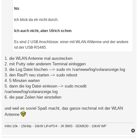
Nö
Ich blick da eh nicht durch.
Ich auch nicht, aber Ulrich schon
Es sind 2 USB Anschlüsse: einer mit WLAN ANtenne und der andere
ist der USB-RS485.
1. die WLAN Antenne mal ausstecken
2. mit Putty oder anderem Terminal einloggen
3. die Log Datei löschen ---> sudo rm /var/www/log/solaranzeige.log
3. den RasPi neu starten --> sudo reboot
4. 5 Minuten warten
5. dann die log Datei einlesen --> sudo mcedit
/var/www/log/solaranzeige.log
6. die paar Zeilen hier einstellen
und weil es soviel Spaß macht, das ganze nochmal mit der WLAN
Antenne
Infini 10k - 15kWp - 16kW LiFePO4 - JK BMS - SDM630 - 10kW WP