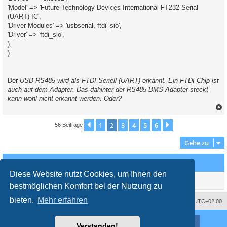
'Model' => 'Future Technology Devices International FT232 Serial
(UART) IC',
'Driver Modules' => 'usbserial, ftdi_sio',
'Driver' => 'ftdi_sio',
),
)
Der
USB-RS485 wird als FTDI Seriell (UART) erkannt. Ein FTDI Chip ist
auch auf dem Adapter. Das dahinter der RS485 BMS Adapter steckt
kann wohl nicht erkannt werden. Oder?
c
1
2
3
4
5
6
Vorherige
Nächste
56 Beiträge
Gehe zu
Wer ist online?
Diese Website nutzt Cookies, um Ihnen den
Mitglieder in diesem Forum: 0 Mitglieder und 0 Gäste
bestmöglichen Komfort bei der Nutzung zu
bieten.
Mehr erfahren
Impressum
Das Team
Alle Zeiten sind
UTC+02:00
Nutzungsbedingungen
Datenschutzerklärung
Powered by
phpBB
® Forum Software © phpBB Limited
Verstanden!