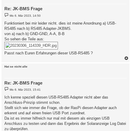
Re: JK-BMS Frage
B
Mo 6. Mär 2023, 14:50
e
i
Funktioniert bei mir leider nicht. dies ist meine Anordnung a) USB-
t
RS485 nach b) RS485 Adapter-JKBMS.
r
a
von a) nach b) GND-GND, A-A, B-B
g
So sehen die Teile aus:
Passt nach Euren Erfahrungen dieser USB-RS485 ?
c
Hat se nicht alle
Re: JK-BMS Frage
B
Mo 6. Mär 2023, 15:41
e
i
Ich kenne speziell diesen USB-RS485 Adapter nicht aber das
t
Anschluss-Prinzip stimmt schon.
r
a
Stellt sich wie immer die Frage, ob der RasPi diesen Adapter auch
g
erkennt und auf einen freien USB Port zuordnet.
Da ist es immer hilfreich nur mal mit diesem als einzigen USB
Anschluss zu testen und dann das Ergebnis der Solaranzeige Log Datei
zu überprüfen.