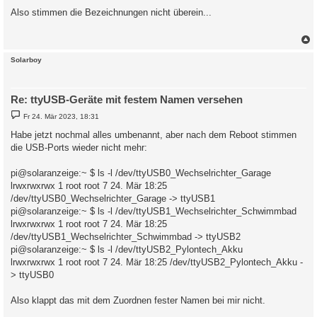
i
Also stimmen die Bezeichnungen nicht überein...
t
r
a
g
c
Solarboy
Re: ttyUSB-Geräte mit festem Namen versehen
B
Fr 24. Mär 2023, 18:31
e
i
Habe jetzt nochmal alles umbenannt, aber nach dem Reboot stimmen
t
die USB-Ports wieder nicht mehr:
r
a
g
pi@solaranzeige:~ $ ls -l /dev/ttyUSB0_Wechselrichter_Garage
lrwxrwxrwx 1 root root 7 24. Mär 18:25
/dev/ttyUSB0_Wechselrichter_Garage -> ttyUSB1
pi@solaranzeige:~ $ ls -l /dev/ttyUSB1_Wechselrichter_Schwimmbad
lrwxrwxrwx 1 root root 7 24. Mär 18:25
/dev/ttyUSB1_Wechselrichter_Schwimmbad -> ttyUSB2
pi@solaranzeige:~ $ ls -l /dev/ttyUSB2_Pylontech_Akku
lrwxrwxrwx 1 root root 7 24. Mär 18:25 /dev/ttyUSB2_Pylontech_Akku -
> ttyUSB0
Also klappt das mit dem Zuordnen fester Namen bei mir nicht.