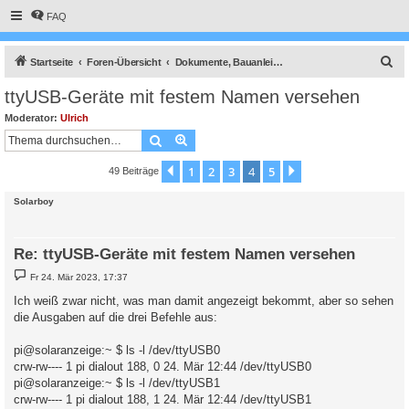
FAQ
S
Startseite
Foren-Übersicht
Dokumente, Bauanleitungen und How To's
u
ttyUSB-Geräte mit festem Namen versehen
c
Moderator:
Ulrich
h
Suche
Erweiterte Suche
e
1
2
3
4
5
Vorherige
Nächste
49 Beiträge
Solarboy
Re: ttyUSB-Geräte mit festem Namen versehen
B
Fr 24. Mär 2023, 17:37
e
i
Ich weiß zwar nicht, was man damit angezeigt bekommt, aber so sehen
t
die Ausgaben auf die drei Befehle aus:
r
a
g
pi@solaranzeige:~ $ ls -l /dev/ttyUSB0
crw-rw---- 1 pi dialout 188, 0 24. Mär 12:44 /dev/ttyUSB0
pi@solaranzeige:~ $ ls -l /dev/ttyUSB1
crw-rw---- 1 pi dialout 188, 1 24. Mär 12:44 /dev/ttyUSB1