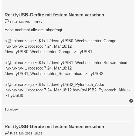
Re: ttyUSB-Geräte mit festem Namen versehen
B
Fr 24. Mär 2023, 18:17
e
i
Habe nochmal alle drei abgefragt:
t
r
a
pi@solaranzeige:~ $ ls -l /dev/ttyUSB0_Wechselrichter_Garage
g
lrwxrwxrwx 1 root root 7 24. Mär 18:12
/dev/ttyUSB0_Wechselrichter_Garage -> ttyUSB1
pi@solaranzeige:~ $ ls -l /dev/ttyUSB1_Wechselrichter_Schwimmbad
lrwxrwxrwx 1 root root 7 24. Mär 18:12
/dev/ttyUSB1_Wechselrichter_Schwimmbad -> ttyUSB2
pi@solaranzeige:~ $ ls -l /dev/ttyUSB2_Pylontech_Akku
lrwxrwxrwx 1 root root 7 24. Mär 18:12 /dev/ttyUSB2_Pylontech_Akku -
> ttyUSB0
c
Solarboy
Re: ttyUSB-Geräte mit festem Namen versehen
B
Fr 24. Mär 2023, 18:21
e