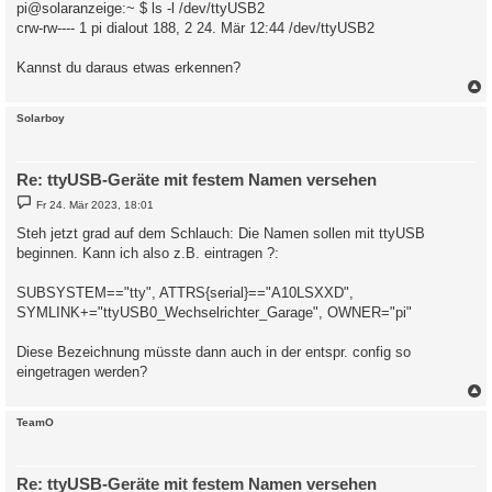
pi@solaranzeige:~ $ ls -l /dev/ttyUSB2
crw-rw---- 1 pi dialout 188, 2 24. Mär 12:44 /dev/ttyUSB2
Kannst du daraus etwas erkennen?
c
Solarboy
Re: ttyUSB-Geräte mit festem Namen versehen
B
Fr 24. Mär 2023, 18:01
e
i
Steh jetzt grad auf dem Schlauch: Die Namen sollen mit ttyUSB
t
beginnen. Kann ich also z.B. eintragen ?:
r
a
g
SUBSYSTEM=="tty", ATTRS{serial}=="A10LSXXD",
SYMLINK+="ttyUSB0_Wechselrichter_Garage", OWNER="pi"
Diese Bezeichnung müsste dann auch in der entspr. config so
eingetragen werden?
c
TeamO
Re: ttyUSB-Geräte mit festem Namen versehen