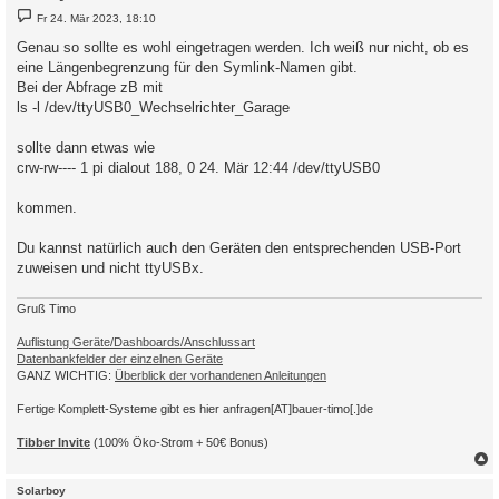
B
Fr 24. Mär 2023, 18:10
e
i
Genau so sollte es wohl eingetragen werden. Ich weiß nur nicht, ob es
t
eine Längenbegrenzung für den Symlink-Namen gibt.
r
a
Bei der Abfrage zB mit
g
ls -l /dev/ttyUSB0_Wechselrichter_Garage
sollte dann etwas wie
crw-rw---- 1 pi dialout 188, 0 24. Mär 12:44 /dev/ttyUSB0
kommen.
Du kannst natürlich auch den Geräten den entsprechenden USB-Port
zuweisen und nicht ttyUSBx.
Gruß Timo
Auflistung Geräte/Dashboards/Anschlussart
Datenbankfelder der einzelnen Geräte
GANZ WICHTIG:
Überblick der vorhandenen Anleitungen
Fertige Komplett-Systeme gibt es hier anfragen[AT]bauer-timo[.]de
Tibber Invite
(100% Öko-Strom + 50€ Bonus)
c
Solarboy