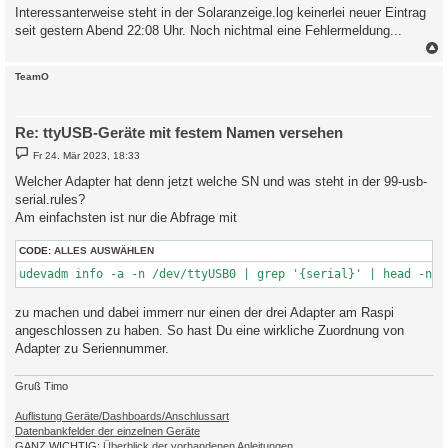
Interessanterweise steht in der Solaranzeige.log keinerlei neuer Eintrag
seit gestern Abend 22:08 Uhr. Noch nichtmal eine Fehlermeldung...
c
TeamO
Re: ttyUSB-Geräte mit festem Namen versehen
B
Fr 24. Mär 2023, 18:33
e
i
Welcher Adapter hat denn jetzt welche SN und was steht in der 99-usb-
t
serial.rules?
r
a
Am einfachsten ist nur die Abfrage mit
g
CODE:
ALLES AUSWÄHLEN
udevadm info -a -n /dev/ttyUSB0 | grep '{serial}' | head -n1
zu machen und dabei immerr nur einen der drei Adapter am Raspi
angeschlossen zu haben. So hast Du eine wirkliche Zuordnung von
Adapter zu Seriennummer.
Gruß Timo
Auflistung Geräte/Dashboards/Anschlussart
Datenbankfelder der einzelnen Geräte
GANZ WICHTIG:
Überblick der vorhandenen Anleitungen