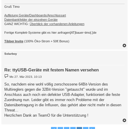
g
Gruß Timo
Auflistung Geräte/Dashboards/Anschlussart
Datenbankfelder der einzelnen Geräte
GANZ WICHTIG:
Überblick der vorhandenen Anleitungen
Fertige Komplett-Systeme gibt es hier anfragen[AT]bauer-timo[.]de
Tibber Invite
(100% Öko-Strom + 50€ Bonus)
c
Solarboy
Re: ttyUSB-Geräte mit festem Namen versehen
B
Mo 27. Mär 2023, 10:13
e
i
So, nachdem eine wohl völlig zerschossene 64Bit-Version des
t
Multireglers gegen die 32Bit-Version "getauscht" wurde und im
r
a
Anschluss auch noch ein defekter USB-Adapter, funktioniert die feste
g
Zuordnung nun. Leider gibt es immer noch Probleme mit der
Datenübertragung in die Influxen, das gehört aber nicht mehr in diesen
Threat...
Herzlichen Dank an TeamO für die Unterstützung !
c