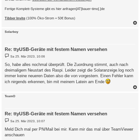
Fertige Komplett-Systeme gibt es hier anfragen[AT]bauer-timo[.]de
Tibber Invite
(100% Öko-Strom + 50€ Bonus)
c
Solarboy
Re: ttyUSB-Geräte mit festem Namen versehen
B
Sa 25. Mär 2023, 10:06
e
i
So, habe alles nochmal überprüft. Die Zuordnung stimmt, auch nach
t
dreimaligem Neustart des Raspi. Leider zeigt die Solaranzeige.log noch
r
a
immer keine neueren Daten also die von vorgestern. Einen Fehler kann
g
ich nirgends erkennen, bin mit meinem Latein am Ende
c
TeamO
Re: ttyUSB-Geräte mit festem Namen versehen
B
Sa 25. Mär 2023, 10:07
e
i
Meld Dich mal per PN/Mail bei mir. Kann mir das mal über TeamViewer
t
anschauen
r
a