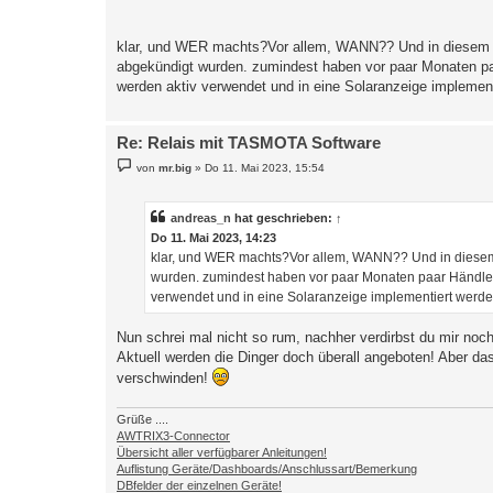
klar, und WER machts?Vor allem, WANN?? Und in diesem s
abgekündigt wurden. zumindest haben vor paar Monaten paa
werden aktiv verwendet und in eine Solaranzeige implemen
Re: Relais mit TASMOTA Software
B
von
mr.big
»
Do 11. Mai 2023, 15:54
e
i
t
r
andreas_n
hat geschrieben:
↑
a
Do 11. Mai 2023, 14:23
g
klar, und WER machts?Vor allem, WANN?? Und in diesem 
wurden. zumindest haben vor paar Monaten paar Händler 
verwendet und in eine Solaranzeige implementiert werd
Nun schrei mal nicht so rum, nachher verdirbst du mir no
Aktuell werden die Dinger doch überall angeboten! Aber 
verschwinden!
Grüße ....
AWTRIX3-Connector
Übersicht aller verfügbarer Anleitungen!
Auflistung Geräte/Dashboards/Anschlussart/Bemerkung
DBfelder der einzelnen Geräte!