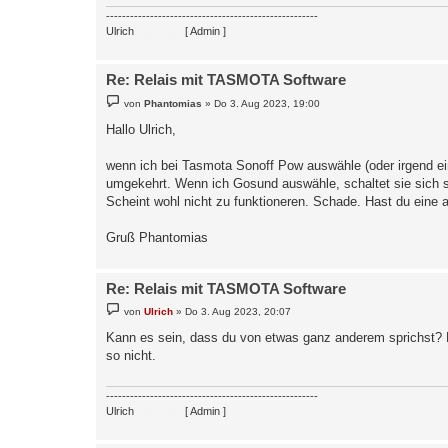
-----------------------------------------------------
Ulrich
. . . . . . . .
[ Admin ]
Re: Relais mit TASMOTA Software
B
von
Phantomias
»
Do 3. Aug 2023, 19:00
e
i
Hallo Ulrich,
t
r
a
wenn ich bei Tasmota Sonoff Pow auswähle (oder irgend eine
g
umgekehrt. Wenn ich Gosund auswähle, schaltet sie sich s
Scheint wohl nicht zu funktioneren. Schade. Hast du eine 
Gruß Phantomias
Re: Relais mit TASMOTA Software
B
von
Ulrich
»
Do 3. Aug 2023, 20:07
e
i
Kann es sein, dass du von etwas ganz anderem sprichst? 
t
so nicht.
r
a
g
-----------------------------------------------------
Ulrich
. . . . . . . .
[ Admin ]