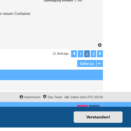
Danksagung erhalten:
2 Mal
n
en neuen Container
N
a
c
1
2
3
Vorherige
Nächste
21 Beiträge
h
o
Gehe zu
b
e
n
Impressum
Das Team
Alle Zeiten sind
UTC+02:00
Verstanden!