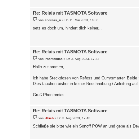
Re: Relais mit TASMOTA Software
B
von
andreas_n
»
Do 11. Mai 2023, 16:08
e
i
setz es doch um, hindert dich keiner...
t
r
a
g
Re: Relais mit TASMOTA Software
B
von
Phantomias
»
Do 3. Aug 2023, 17:32
e
i
Hallo zusammen,
t
r
a
ich habe Steckdosen von Refoss und Currysmarter. Beide s
g
Dies tauchen bisher in keiner Beschreibung / Anleitung auf
Gruß Phantomias
Re: Relais mit TASMOTA Software
B
von
Ulrich
»
Do 3. Aug 2023, 17:43
e
i
Schließe sie bitte wie ein Sonoff POW an und gebe als De
t
r
a
g