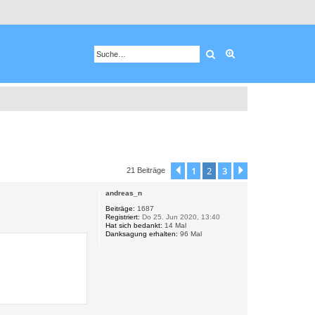
Suche
Erweiterte Suche
1
2
3
Vorherige
Nächste
21 Beiträge
andreas_n
Beiträge:
1687
Registriert:
Do 25. Jun 2020, 13:40
Hat sich bedankt:
14 Mal
Danksagung erhalten:
96 Mal