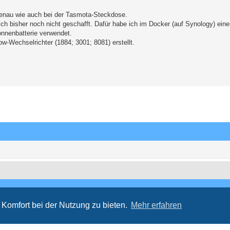
enau wie auch bei der Tasmota-Steckdose.
ich bisher noch nicht geschafft. Dafür habe ich im Docker (auf Synology) ein
onnenbatterie verwendet.
ow-Wechselrichter (1884; 3001; 8081) erstellt.
Komfort bei der Nutzung zu bieten.
Mehr erfahren