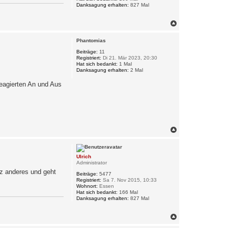
Danksagung erhalten:
827 Mal
N
a
c
Phantomias
h
o
Beiträge:
11
Registriert:
Di 21. Mär 2023, 20:30
b
Hat sich bedankt:
1 Mal
e
Danksagung erhalten:
2 Mal
n
reagierten An und Aus
N
a
c
h
Ulrich
o
Administrator
b
z anderes und geht
e
Beiträge:
5477
n
Registriert:
Sa 7. Nov 2015, 10:33
Wohnort:
Essen
Hat sich bedankt:
166 Mal
Danksagung erhalten:
827 Mal
N
a