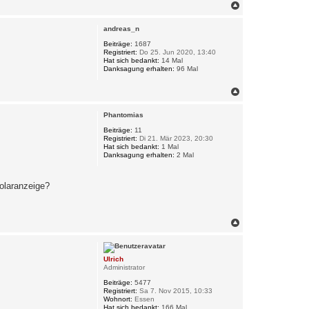
N
a
c
andreas_n
h
o
Beiträge:
1687
Registriert:
Do 25. Jun 2020, 13:40
b
Hat sich bedankt:
14 Mal
e
Danksagung erhalten:
96 Mal
n
N
a
c
Phantomias
h
o
Beiträge:
11
Registriert:
Di 21. Mär 2023, 20:30
b
Hat sich bedankt:
1 Mal
e
Danksagung erhalten:
2 Mal
n
Solaranzeige?
N
a
c
h
Ulrich
o
Administrator
b
e
Beiträge:
5477
n
Registriert:
Sa 7. Nov 2015, 10:33
Wohnort:
Essen
Hat sich bedankt:
166 Mal