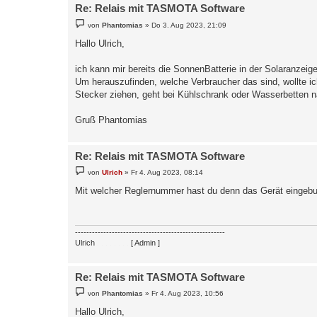
Re: Relais mit TASMOTA Software
B
von
Phantomias
»
Do 3. Aug 2023, 21:09
e
i
Hallo Ulrich,
t
r
a
ich kann mir bereits die SonnenBatterie in der Solaranz
g
Um herauszufinden, welche Verbraucher das sind, wollte ic
Stecker ziehen, geht bei Kühlschrank oder Wasserbetten n
Gruß Phantomias
Re: Relais mit TASMOTA Software
B
von
Ulrich
»
Fr 4. Aug 2023, 08:14
e
i
Mit welcher Reglernummer hast du denn das Gerät eingebun
t
r
a
g
-----------------------------------------------------
Ulrich
. . . . . . . .
[ Admin ]
Re: Relais mit TASMOTA Software
B
von
Phantomias
»
Fr 4. Aug 2023, 10:56
e
i
Hallo Ulrich,
t