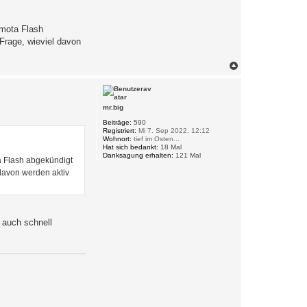
smota Flash
Frage, wieviel davon
N
a
c
h
o
mr.big
b
e
Beiträge:
590
Registriert:
Mi 7. Sep 2022, 12:12
n
Wohnort:
tief im Osten...
Hat sich bedankt:
18 Mal
Danksagung erhalten:
121 Mal
a Flash abgekündigt
davon werden aktiv
 auch schnell