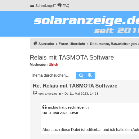
Schnellzugriff
FAQ
Startseite
Foren-Übersicht
Dokumente, Bauanleitungen 
Relais mit TASMOTA Software
Moderator:
Ulrich
Suche
Erweiterte Suche
Re: Relais mit TASMOTA Software
B
von
andreas_n
»
Do 11. Mai 2023, 14:23
e
i
t
r
mr.big
hat geschrieben:
↑
a
Do 11. Mai 2023, 13:50
g
Aber auch diese Datei ist editierbar und ich halte den A