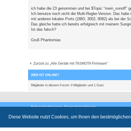
r
a
ich habe die 23 genommen und bei $Topic "mein_sonoff" g
g
Ich benutze noch nicht die Multi-Regler-Version. Das habe 
mit anderen lokalen Ports (1883; 3002; 8082) als bei der S
Das gleiche hatte ich bereits erfolgreich mit meinem Sungr
Ist das falsch?
Gruß Phantomias
Zurück zu „Alle Geräte mit TASMOTA Firmware“
WER IST ONLINE?
Mitglieder in diesem Forum: 0 Mitglieder und 1 Gast
Nutzungsbedingungen
Datenschutzerklärung
Powered by
phpBB
® Forum Software © phpBB Limited
Deutsche Übersetzung durch
phpBB.de
Diese Website nutzt Cookies, um Ihnen den bestmöglichen 
Style
proflat
von ©
Mazeltof
2017
Datenschutz
|
Nutzungsbedingungen