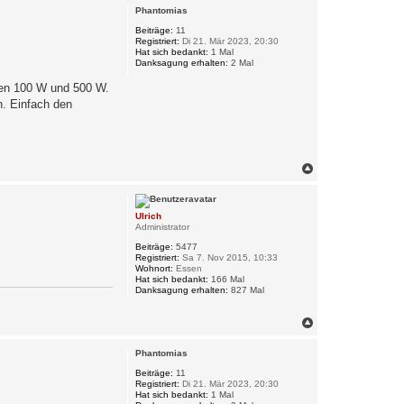
c
Phantomias
h
o
Beiträge:
11
Registriert:
Di 21. Mär 2023, 20:30
b
Hat sich bedankt:
1 Mal
e
Danksagung erhalten:
2 Mal
n
hen 100 W und 500 W.
n. Einfach den
N
a
c
h
Ulrich
o
Administrator
b
e
Beiträge:
5477
n
Registriert:
Sa 7. Nov 2015, 10:33
Wohnort:
Essen
Hat sich bedankt:
166 Mal
Danksagung erhalten:
827 Mal
N
a
c
Phantomias
h
o
Beiträge:
11
Registriert:
Di 21. Mär 2023, 20:30
b
Hat sich bedankt:
1 Mal
e