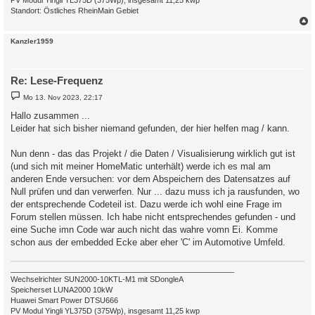
PV Modul Yingli YL375D (375Wp), insgesamt 11,25 kwp
Standort: Östliches RheinMain Gebiet
c
Kanzler1959
Re: Lese-Frequenz
B
Mo 13. Nov 2023, 22:17
e
i
Hallo zusammen ...
t
Leider hat sich bisher niemand gefunden, der hier helfen mag / kann.
r
a
g
Nun denn - das das Projekt / die Daten / Visualisierung wirklich gut ist
(und sich mit meiner HomeMatic unterhält) werde ich es mal am
anderen Ende versuchen: vor dem Abspeichern des Datensatzes auf
Null prüfen und dan verwerfen. Nur ... dazu muss ich ja rausfunden, wo
der entsprechende Codeteil ist. Dazu werde ich wohl eine Frage im
Forum stellen müssen. Ich habe nicht entsprechendes gefunden - und
eine Suche imn Code war auch nicht das wahre vomn Ei. Komme
schon aus der embedded Ecke aber eher 'C' im Automotive Umfeld.
_____________________________________________________
Wechselrichter SUN2000-10KTL-M1 mit SDongleA
Speicherset LUNA2000 10kW
Huawei Smart Power DTSU666
PV Modul Yingli YL375D (375Wp), insgesamt 11,25 kwp