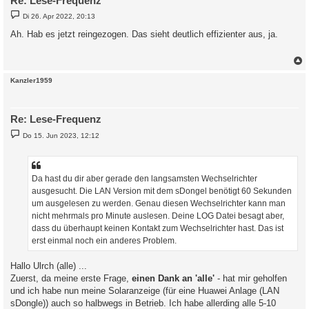
Re: Lese-Frequenz
B
Di 26. Apr 2022, 20:13
e
i
Ah. Hab es jetzt reingezogen. Das sieht deutlich effizienter aus, ja.
t
r
a
g
c
Kanzler1959
Re: Lese-Frequenz
B
Do 15. Jun 2023, 12:12
e
i
t
r
a
Da hast du dir aber gerade den langsamsten Wechselrichter
g
ausgesucht. Die LAN Version mit dem sDongel benötigt 60 Sekunden
um ausgelesen zu werden. Genau diesen Wechselrichter kann man
nicht mehrmals pro Minute auslesen. Deine LOG Datei besagt aber,
dass du überhaupt keinen Kontakt zum Wechselrichter hast. Das ist
erst einmal noch ein anderes Problem.
Hallo Ulrch (alle) ...
Zuerst, da meine erste Frage,
einen Dank an 'alle'
- hat mir geholfen
und ich habe nun meine Solaranzeige (für eine Huawei Anlage (LAN
sDongle)) auch so halbwegs in Betrieb. Ich habe allerding alle 5-10