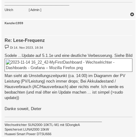
-----------------------------------------------------
Ulrich
. . . . . . . .
[ Admin ]
c
Kanzler1959
Re: Lese-Frequenz
B
Di 14. Nov 2023, 16:34
e
i
Sodele ...Update auf 5.1.1e und eine deutliche Verbesserung. Siehe Bild
t
r
a
g
Man sieht ab Umstellungszeitpunkt (ca. 14:00) im Diagramm der PV
Leistung (PV/Leistung) noch immer drops; Bei Akkuladestand /
Hausverbrauch (AC/Hausverbrauch) aber nichts mehr. Ich werde es
beobachten (und mal öfter ein Update machen ... ist simpel (>sudo
update))
Danke soweit, Dieter
_____________________________________________________
Wechselrichter SUN2000-10KTL-M1 mit SDongleA
Speicherset LUNA2000 10kW
Huawei Smart Power DTSU666