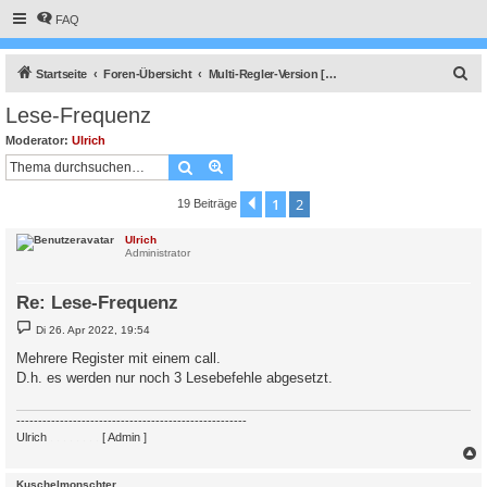
FAQ
S
Startseite
Foren-Übersicht
Multi-Regler-Version [ bis zu 6 Geräten an einem Raspberry Pi ]
u
Lese-Frequenz
c
Moderator:
Ulrich
h
Suche
Erweiterte Suche
e
1
2
Vorherige
19 Beiträge
Ulrich
Administrator
Re: Lese-Frequenz
B
Di 26. Apr 2022, 19:54
e
i
Mehrere Register mit einem call.
t
D.h. es werden nur noch 3 Lesebefehle abgesetzt.
r
a
g
-----------------------------------------------------
Ulrich
. . . . . . . .
[ Admin ]
c
Kuschelmonschter