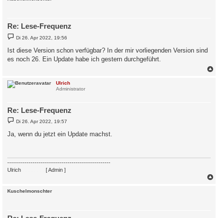
Re: Lese-Frequenz
B
Di 26. Apr 2022, 19:56
e
i
Ist diese Version schon verfügbar? In der mir vorliegenden Version sind
t
es noch 26. Ein Update habe ich gestern durchgeführt.
r
a
g
c
Ulrich
Administrator
Re: Lese-Frequenz
B
Di 26. Apr 2022, 19:57
e
i
Ja, wenn du jetzt ein Update machst.
t
r
a
g
-----------------------------------------------------
Ulrich
. . . . . . . .
[ Admin ]
c
Kuschelmonschter