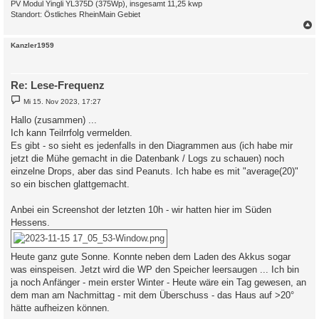
PV Modul Yingli YL375D (375Wp), insgesamt 11,25 kwp
Standort: Östliches RheinMain Gebiet
c
Kanzler1959
Re: Lese-Frequenz
B
Mi 15. Nov 2023, 17:27
e
i
Hallo (zusammen) ...
t
Ich kann Teilrrfolg vermelden.
r
a
Es gibt - so sieht es jedenfalls in den Diagrammen aus (ich habe mir
g
jetzt die Mühe gemacht in die Datenbank / Logs zu schauen) noch
einzelne Drops, aber das sind Peanuts. Ich habe es mit "average(20)"
so ein bischen glattgemacht.
Anbei ein Screenshot der letzten 10h - wir hatten hier im Süden
Hessens.
Heute ganz gute Sonne. Konnte neben dem Laden des Akkus sogar
was einspeisen. Jetzt wird die WP den Speicher leersaugen ... Ich bin
ja noch Anfänger - mein erster Winter - Heute wäre ein Tag gewesen, an
dem man am Nachmittag - mit dem Überschuss - das Haus auf >20°
hätte aufheizen können.