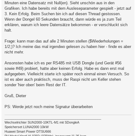
Minuten eine Datensatz mit Null(en). Sieht unschön aus in den
Grafiken. Ich habe bereits mit dem Ausleseparameter gespielt - jetzt auf
3. Kein Erfolg. Beim Suchen bin ich auf diesen Thread gestossen.
Wenn der Dongel 60 Sekunden braucht, dann würde es ja zum Teil
erklären, warum ich leere Datensätze bekommen - er verschluckt sich
halt.
Frage: kann man das auf alle 2 Minuten stellen ($Wiederholungen =
1/2;)? Ich meine das mal irgendwo gelesen zu haben hier - finde es aber
nicht mehr.
Ansonsten habe ich es per RS485 mit USB Dongle (und Gerät #56
sowie #49) probiert, hatte aber keinen Erfolg. Habe es dann erst mal
aufgegeben. Vielleicht starte ich später noch einmal einen Versuch. So
ist es aber auch praktisch, muss der Raspi nicht um Keller stehen
sonder 'hier oben' beim Rest der IT.
Gruß, Dieter
PS: Werde jetzt noch meine Signatur überarbeiten
_____________________________________________________
Wechselrichter SUN2000-10KTL-M1 mit SDongleA
Speicherset LUNA2000 10kW
Huawei Smart Power DTSU666