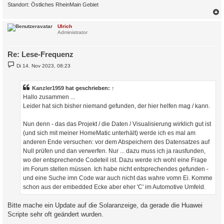
Standort: Östliches RheinMain Gebiet
c
Ulrich
Administrator
Re: Lese-Frequenz
B
Di 14. Nov 2023, 08:23
e
i
t
r
Kanzler1959
hat geschrieben:
↑
a
Hallo zusammen ...
g
Leider hat sich bisher niemand gefunden, der hier helfen mag / kann.
Nun denn - das das Projekt / die Daten / Visualisierung wirklich gut ist
(und sich mit meiner HomeMatic unterhält) werde ich es mal am
anderen Ende versuchen: vor dem Abspeichern des Datensatzes auf
Null prüfen und dan verwerfen. Nur ... dazu muss ich ja rausfunden,
wo der entsprechende Codeteil ist. Dazu werde ich wohl eine Frage
im Forum stellen müssen. Ich habe nicht entsprechendes gefunden -
und eine Suche imn Code war auch nicht das wahre vomn Ei. Komme
schon aus der embedded Ecke aber eher 'C' im Automotive Umfeld.
Bitte mache ein Update auf die Solaranzeige, da gerade die Huawei
Scripte sehr oft geändert wurden.