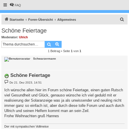
FAQ
S
Startseite
Foren-Übersicht
Allgemeines
u
Schöne Feiertage
c
Moderator:
Ulrich
h
Suche
Erweiterte Suche
e
1 Beitrag • Seite
1
von
1
Schwarzermann
Schöne Feiertage
B
Do 21. Dez 2023, 14:51
e
i
Ich wünsche allen hier im Forum schöne Feiertage, einen guten Rutsch
t
viel Gesundheit und Glück, genauso wünsche ich viel geduld mit er
r
a
realisierung der Solaranzeige was ja als unwissender und neuling nicht
g
immer ganz so einfach ist, aber durch diese tolle Forum und auch durch
Ullrich und seinen Helfern kommt man an sein Zeil.
Frohe Weihnachten gruß Hannes
Der mit sympatischen Vollmeise