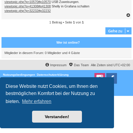
viewtopic.php?p=10570#p10570
USB Zuweisungen.
viewtopic.php?p=41308#p41308
Shelly in Grafana schalten
viewtopic.php?p=32232#p32232
1 Beitrag • Seite
1
von
1
c
Gehe zu
Wer ist online?
Mitglieder in diesem Forum: 0 Mitglieder und 4 Gäste
Impressum
Das Team
Alle Zeiten sind
UTC+02:00
Nutzungsbedingungen
Datenschutzerklärung
Powered by
phpBB
® Forum Software © phpBB Limited
Deutsche Übersetzung durch
phpBB.de
Diese Website nutzt Cookies, um Ihnen den
Style
proflat
von ©
Mazeltof
2017
Datenschutz
|
Nutzungsbedingungen
bestmöglichen Komfort bei der Nutzung zu
bieten.
Mehr erfahren
Verstanden!