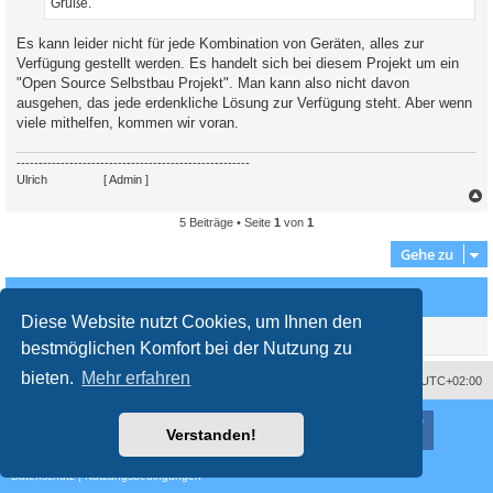
Grüße.
Es kann leider nicht für jede Kombination von Geräten, alles zur
Verfügung gestellt werden. Es handelt sich bei diesem Projekt um ein
"Open Source Selbstbau Projekt". Man kann also nicht davon
ausgehen, das jede erdenkliche Lösung zur Verfügung steht. Aber wenn
viele mithelfen, kommen wir voran.
-----------------------------------------------------
Ulrich
. . . . . . . .
[ Admin ]
5 Beiträge • Seite
1
von
1
c
Gehe zu
Wer ist online?
Diese Website nutzt Cookies, um Ihnen den
Mitglieder in diesem Forum: 0 Mitglieder und 0 Gäste
bestmöglichen Komfort bei der Nutzung zu
bieten.
Mehr erfahren
Impressum
Das Team
Alle Zeiten sind
UTC+02:00
Nutzungsbedingungen
Datenschutzerklärung
Powered by
phpBB
® Forum Software © phpBB Limited
Verstanden!
Deutsche Übersetzung durch
phpBB.de
Style
proflat
von ©
Mazeltof
2017
Datenschutz
|
Nutzungsbedingungen