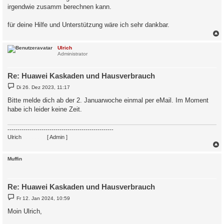
irgendwie zusamm berechnen kann.
für deine Hilfe und Unterstützung wäre ich sehr dankbar.
c
Ulrich
Administrator
Re: Huawei Kaskaden und Hausverbrauch
B
Di 26. Dez 2023, 11:17
e
i
Bitte melde dich ab der 2. Januarwoche einmal per eMail. Im Moment
t
habe ich leider keine Zeit.
r
a
g
-----------------------------------------------------
Ulrich
. . . . . . . .
[ Admin ]
c
Muffin
Re: Huawei Kaskaden und Hausverbrauch
B
Fr 12. Jan 2024, 10:59
e
i
Moin Ulrich,
t
r