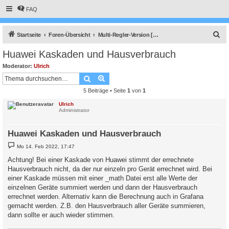
FAQ
S
Startseite
Foren-Übersicht
Multi-Regler-Version [ bis zu 6 Geräten an einem Raspberry Pi ]
u
Huawei Kaskaden und Hausverbrauch
c
Moderator:
Ulrich
h
Suche
Erweiterte Suche
e
5 Beiträge • Seite
1
von
1
Ulrich
Administrator
Huawei Kaskaden und Hausverbrauch
B
Mo 14. Feb 2022, 17:47
e
i
Achtung! Bei einer Kaskade von Huawei stimmt der errechnete
t
Hausverbrauch nicht, da der nur einzeln pro Gerät errechnet wird. Bei
r
a
einer Kaskade müssen mit einer _math Datei erst alle Werte der
g
einzelnen Geräte summiert werden und dann der Hausverbrauch
errechnet werden. Alternativ kann die Berechnung auch in Grafana
gemacht werden. Z.B. den Hausverbrauch aller Geräte summieren,
dann sollte er auch wieder stimmen.