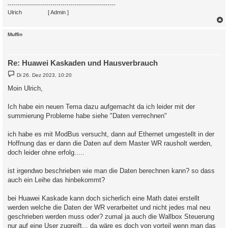
-----------------------------------------------------
Ulrich
. . . . . . . .
[ Admin ]
c
Muffin
Re: Huawei Kaskaden und Hausverbrauch
B
Di 26. Dez 2023, 10:20
e
i
Moin Ulrich,
t
r
a
Ich habe ein neuen Tema dazu aufgemacht da ich leider mit der
g
summierung Probleme habe siehe "Daten verrechnen"
ich habe es mit ModBus versucht, dann auf Ethernet umgestellt in der
Hoffnung das er dann die Daten auf dem Master WR rausholt werden,
doch leider ohne erfolg.....
ist irgendwo beschrieben wie man die Daten berechnen kann? so dass
auch ein Leihe das hinbekommt?
bei Huawei Kaskade kann doch sicherlich eine Math datei erstellt
werden welche die Daten der WR verarbeitet und nicht jedes mal neu
geschrieben werden muss oder? zumal ja auch die Wallbox Steuerung
nur auf eine User zugreift... da wäre es doch von vorteil wenn man das