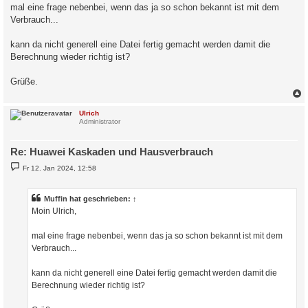
a
mal eine frage nebenbei, wenn das ja so schon bekannt ist mit dem
g
Verbrauch...
kann da nicht generell eine Datei fertig gemacht werden damit die
Berechnung wieder richtig ist?
Grüße.
c
Ulrich
Administrator
Re: Huawei Kaskaden und Hausverbrauch
B
Fr 12. Jan 2024, 12:58
e
i
t
r
Muffin
hat geschrieben:
↑
a
Moin Ulrich,
g
mal eine frage nebenbei, wenn das ja so schon bekannt ist mit dem
Verbrauch...
kann da nicht generell eine Datei fertig gemacht werden damit die
Berechnung wieder richtig ist?