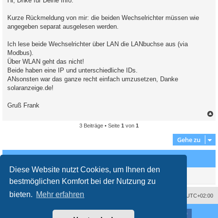
Hi, Dnke für Deine Info.
t
r
a
Kurze Rückmeldung von mir: die beiden Wechselrichter müssen wie
g
angegeben separat ausgelesen werden.
Ich lese beide Wechselrichter über LAN die LANbuchse aus (via
Modbus).
Über WLAN geht das nicht!
Beide haben eine IP und unterschiedliche IDs.
ANsonsten war das ganze recht einfach umzusetzen, Danke
solaranzeige.de!
Gruß Frank
3 Beiträge • Seite
1
von
1
c
Gehe zu
Wer ist online?
Diese Website nutzt Cookies, um Ihnen den
Mitglieder in diesem Forum: 0 Mitglieder und 2 Gäste
bestmöglichen Komfort bei der Nutzung zu
bieten.
Mehr erfahren
Impressum
Das Team
Alle Zeiten sind
UTC+02:00
Nutzungsbedingungen
Datenschutzerklärung
Powered by
phpBB
® Forum Software © phpBB Limited