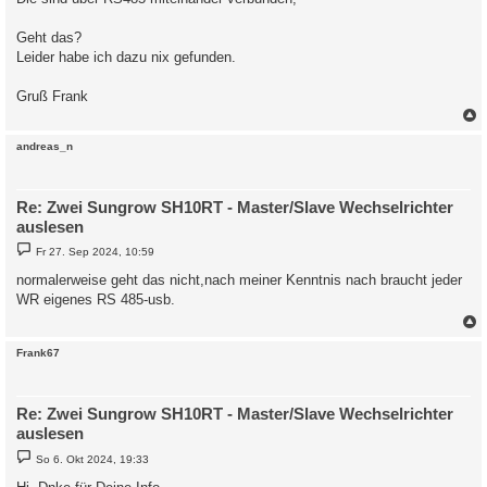
Geht das?
Leider habe ich dazu nix gefunden.
Gruß Frank
c
andreas_n
Re: Zwei Sungrow SH10RT - Master/Slave Wechselrichter
auslesen
B
Fr 27. Sep 2024, 10:59
e
i
normalerweise geht das nicht,nach meiner Kenntnis nach braucht jeder
t
WR eigenes RS 485-usb.
r
a
g
c
Frank67
Re: Zwei Sungrow SH10RT - Master/Slave Wechselrichter
auslesen
B
So 6. Okt 2024, 19:33
e
i