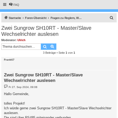
FAQ
S
Startseite
Foren-Übersicht
Fragen zu Reglern, Wallboxen und Wechselrichter
u
Zwei Sungrow SH10RT - Master/Slave
c
Wechselrichter auslesen
h
Moderator:
Ulrich
e
Suche
Erweiterte Suche
3 Beiträge • Seite
1
von
1
Frank67
Zwei Sungrow SH10RT - Master/Slave
Wechselrichter auslesen
B
Fr 27. Sep 2024, 09:08
e
i
Hallo Gemeinde,
t
r
a
tolles Projekt!
g
Ich würde gerne zwei Sungrow SH10RT - Master/Slave Wechselrichter
auslesen.
Die sind über RS485 miteinander verbunden,