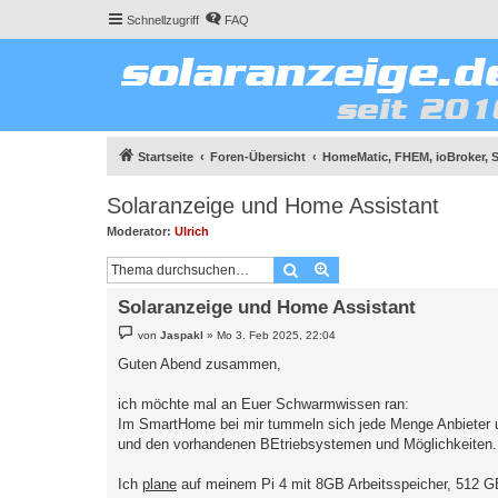
Schnellzugriff
FAQ
Startseite
Foren-Übersicht
HomeMatic, FHEM, ioBroker, 
Solaranzeige und Home Assistant
Moderator:
Ulrich
Suche
Erweiterte Suche
Solaranzeige und Home Assistant
B
von
Jaspakl
»
Mo 3. Feb 2025, 22:04
e
i
Guten Abend zusammen,
t
r
a
ich möchte mal an Euer Schwarmwissen ran:
g
Im SmartHome bei mir tummeln sich jede Menge Anbieter un
und den vorhandenen BEtriebsystemen und Möglichkeiten.
Ich
plane
auf meinem Pi 4 mit 8GB Arbeitsspeicher, 512 GB 