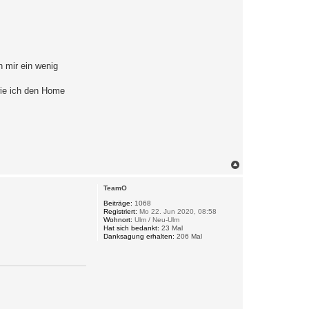
 mir ein wenig
wie ich den Home
N
a
c
TeamO
h
o
Beiträge:
1068
Registriert:
Mo 22. Jun 2020, 08:58
b
Wohnort:
Ulm / Neu-Ulm
e
Hat sich bedankt:
23 Mal
n
Danksagung erhalten:
206 Mal