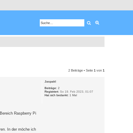
Suche
Erweiterte Suche
2 Beiträge • Seite
1
von
1
Jaspakl
Beiträge:
2
Registriert:
So 19. Feb 2023, 01:07
Hat sich bedankt:
1 Mal
 Bereich Raspberry Pi
ren. In der möche ich