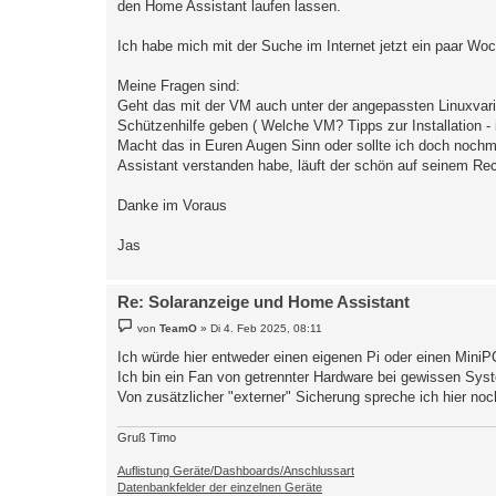
den Home Assistant laufen lassen.
Ich habe mich mit der Suche im Internet jetzt ein paar Woc
Meine Fragen sind:
Geht das mit der VM auch unter der angepassten Linuxvar
Schützenhilfe geben ( Welche VM? Tipps zur Installation - 
Macht das in Euren Augen Sinn oder sollte ich doch nochmal
Assistant verstanden habe, läuft der schön auf seinem Rec
Danke im Voraus
Jas
Re: Solaranzeige und Home Assistant
B
von
TeamO
»
Di 4. Feb 2025, 08:11
e
i
Ich würde hier entweder einen eigenen Pi oder einen MiniPC
t
Ich bin ein Fan von getrennter Hardware bei gewissen Syst
r
a
Von zusätzlicher "externer" Sicherung spreche ich hier noc
g
Gruß Timo
Auflistung Geräte/Dashboards/Anschlussart
Datenbankfelder der einzelnen Geräte