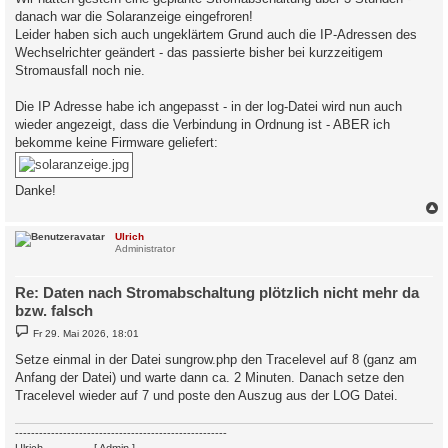
danach war die Solaranzeige eingefroren!
Leider haben sich auch ungeklärtem Grund auch die IP-Adressen des
Wechselrichter geändert - das passierte bisher bei kurzzeitigem
Stromausfall noch nie.
Die IP Adresse habe ich angepasst - in der log-Datei wird nun auch
wieder angezeigt, dass die Verbindung in Ordnung ist - ABER ich
bekomme keine Firmware geliefert:
Danke!
c
Ulrich
Administrator
Re: Daten nach Stromabschaltung plötzlich nicht mehr da
bzw. falsch
B
Fr 29. Mai 2026, 18:01
e
i
Setze einmal in der Datei sungrow.php den Tracelevel auf 8 (ganz am
t
Anfang der Datei) und warte dann ca. 2 Minuten. Danach setze den
r
a
Tracelevel wieder auf 7 und poste den Auszug aus der LOG Datei.
g
-----------------------------------------------------
Ulrich
. . . . . . . .
[ Admin ]