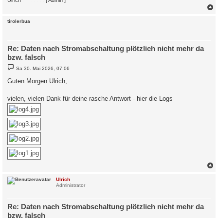
c
tirolerbua
Re: Daten nach Stromabschaltung plötzlich nicht mehr da
bzw. falsch
B
Sa 30. Mai 2026, 07:06
e
i
Guten Morgen Ulrich,
t
r
a
vielen, vielen Dank für deine rasche Antwort - hier die Logs
g
c
Ulrich
Administrator
Re: Daten nach Stromabschaltung plötzlich nicht mehr da
bzw. falsch