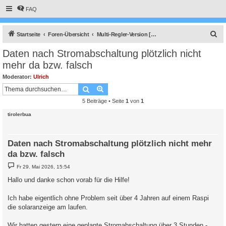
FAQ
S
Startseite
Foren-Übersicht
Multi-Regler-Version [ bis zu 6 Geräten an einem Raspberry Pi ]
u
Daten nach Stromabschaltung plötzlich nicht
c
mehr da bzw. falsch
h
Moderator:
Ulrich
e
Suche
Erweiterte Suche
5 Beiträge • Seite
1
von
1
tirolerbua
Daten nach Stromabschaltung plötzlich nicht mehr
da bzw. falsch
B
Fr 29. Mai 2026, 15:54
e
i
Hallo und danke schon vorab für die Hilfe!
t
r
a
Ich habe eigentlich ohne Problem seit über 4 Jahren auf einem Raspi
g
die solaranzeige am laufen.
Wir hatten gestern eine geplante Stromabschaltung über 3 Stunden -