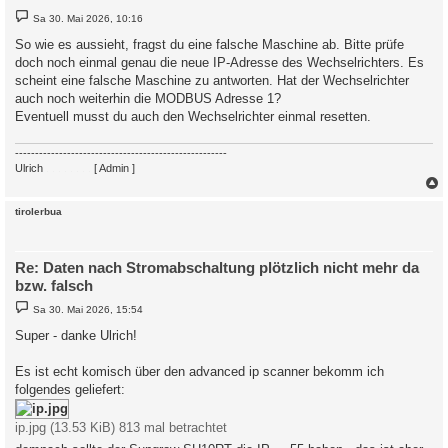
B
Sa 30. Mai 2026, 10:16
e
i
So wie es aussieht, fragst du eine falsche Maschine ab. Bitte prüfe
t
doch noch einmal genau die neue IP-Adresse des Wechselrichters. Es
r
a
scheint eine falsche Maschine zu antworten. Hat der Wechselrichter
g
auch noch weiterhin die MODBUS Adresse 1?
Eventuell musst du auch den Wechselrichter einmal resetten.
-----------------------------------------------------
Ulrich
. . . . . . . .
[ Admin ]
c
tirolerbua
Re: Daten nach Stromabschaltung plötzlich nicht mehr da
bzw. falsch
B
Sa 30. Mai 2026, 15:54
e
i
Super - danke Ulrich!
t
r
a
Es ist echt komisch über den advanced ip scanner bekomm ich
g
folgendes geliefert:
ip.jpg (13.53 KiB) 813 mal betrachtet