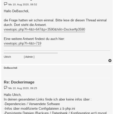
B
Mo 10. Aug 2020, 08:52
e
i
Hallo DeBaschdi,
t
r
a
die Frage hatten wir schon einmal. Bitte lese dir diesen Thread einmal
g
durch. Dort steht die Antwort.
viewtopic.php?f=4&t=647&p=3590&hilit=Docker#p3590
Eine weitere Antwort findest du auch hier:
viewtopic.php?f=4&t=719
-----------------------------------------------------
Ulrich
. . . . . . . .
[ Admin ]
c
DeBaschdi
Re: Dockerimage
B
Mo 10. Aug 2020, 09:25
e
i
Hallo Ulrich,
t
In deinen gesendeten Links finde ich aber keine infos über :
r
a
-Dependencies / Verwendete Software
g
-Infos über modifizierte Configdateien z.b php.ini
-Persistente Dateien (Backups / Datenbank / Konfiguration ect) mysql