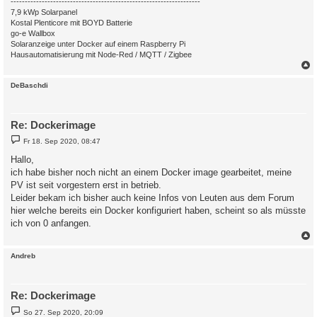
-------------------------------------------------------------------
7,9 kWp Solarpanel
Kostal Plenticore mit BOYD Batterie
go-e Wallbox
Solaranzeige unter Docker auf einem Raspberry Pi
Hausautomatisierung mit Node-Red / MQTT / Zigbee
c
DeBaschdi
Re: Dockerimage
B
Fr 18. Sep 2020, 08:47
e
i
Hallo,
t
ich habe bisher noch nicht an einem Docker image gearbeitet, meine
r
a
PV ist seit vorgestern erst in betrieb.
g
Leider bekam ich bisher auch keine Infos von Leuten aus dem Forum
hier welche bereits ein Docker konfiguriert haben, scheint so als müsste
ich von 0 anfangen.
c
Andreb
Re: Dockerimage
B
So 27. Sep 2020, 20:09