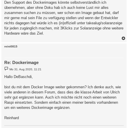
i
Den Support des Dockerimages könnte selbstverständlich ich
t
übernehmen, aber ohne Doku hab ich auch keine Lust mir alles
r
a
zusammen suchen zu müssen, wer schon ein Image gebaut hat, darf
g
mir gerne mal sein File zu verfügung stellen und wenn der Entwickler
nichts dagegen hat würde ich es (in)offiziell unter takealug/solaranzeige
für jeden zugänglich machen, mit 3Klicks zur Solaranzeige ohne weitere
Hardware wäre das Ziel.
c
reini0815
Re: Dockerimage
B
Mo 31. Aug 2020, 11:21
e
i
Hallo DeBaschdi,
t
r
a
bist du mit dem Docker Image weiter gekommen? Ich denke auch, wie
g
viele anderen in diesem Forum, dass dies die klasse Arbeit von Ulrich
sehr gut ergänzen kann. Auch ich möchte nicht noch einen weiteren
Raspi einsetzten. Sondern einfach einen meiner bereits vorhandenen
um ein weiteres Dockerimage ergänzen.
Reinhard