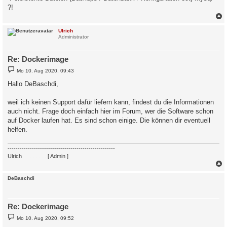
?!
c
Ulrich
Administrator
Re: Dockerimage
B
Mo 10. Aug 2020, 09:43
e
i
Hallo DeBaschdi,
t
r
a
weil ich keinen Support dafür liefern kann, findest du die Informationen
g
auch nicht. Frage doch einfach hier im Forum, wer die Software schon
auf Docker laufen hat. Es sind schon einige. Die können dir eventuell
helfen.
-----------------------------------------------------
Ulrich
. . . . . . . .
[ Admin ]
c
DeBaschdi
Re: Dockerimage
B
Mo 10. Aug 2020, 09:52
e