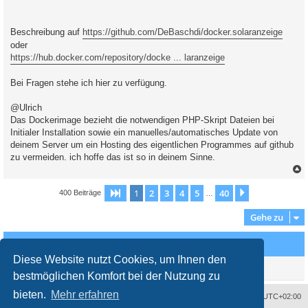
Beschreibung auf
https://github.com/DeBaschdi/docker.solaranzeige
oder
https://hub.docker.com/repository/docke ... laranzeige
Bei Fragen stehe ich hier zu verfügung.
@Ulrich
Das Dockerimage bezieht die notwendigen PHP-Skript Dateien bei
Initialer Installation sowie ein manuelles/automatisches Update von
deinem Server um ein Hosting des eigentlichen Programmes auf github
zu vermeiden. ich hoffe das ist so in deinem Sinne.
c
1
2
3
4
5
40
Seite
1
von
40
Nächste
400 Beiträge
…
Gehe zu
Wer ist online?
Diese Website nutzt Cookies, um Ihnen den
Mitglieder in diesem Forum: 0 Mitglieder und 2 Gäste
bestmöglichen Komfort bei der Nutzung zu
bieten.
Mehr erfahren
Impressum
Das Team
Alle Zeiten sind
UTC+02:00