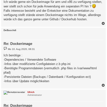
Ich würde gerne ein Dockerimage für arm und x86 zu verfügung stellen,
wer stellt sich schon für jede Anwendung ein seperaten PI hin ?
Falls interesse besteht und der Entwicker eine Dokumentation zu
verfügung stellt stände einem Dockerimage nichts im Wege, allerdings
würde ich das ganze gerne unter Github / Dockerhub hosten.
c
DeBaschdi
Re: Dockerimage
B
Mo 10. Aug 2020, 08:31
e
i
Ich benötige :
t
-Dependencies / Verwendete Software
r
a
-Infos über modifizierte Configdateien z.b php.ini
g
-Benötigte Programmdateien (vermutlich .php files in /var/www/html
pfad)
-Persistente Dateien (Backups / Datenbank / Konfiguration ect)
-Infos über Update möglichkeiten
c
Ulrich
Administrator
Re: Dockerimage