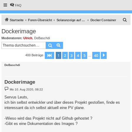
FAQ
S
Startseite
Foren-Übersicht
Solaranzeige auf anderen Betriebssystemen
Docker Container
u
Dockerimage
c
Moderatoren:
Ulrich
,
DeBaschdi
h
Suche
Erweiterte Suche
e
1
2
3
4
5
40
Seite
1
von
40
Nächste
400 Beiträge
…
DeBaschdi
Dockerimage
B
Mo 10. Aug 2020, 08:22
e
i
Servus Leuts,
t
ich bin selbst entwickler und über dieses Projekt gestoßen, finde es
r
a
interessant da ich selbst aktuell eine PV plane.
g
-Wieso wird das Projekt nicht auf Github gehostet ?
-Gibt es eine Dokumentation des Images ?