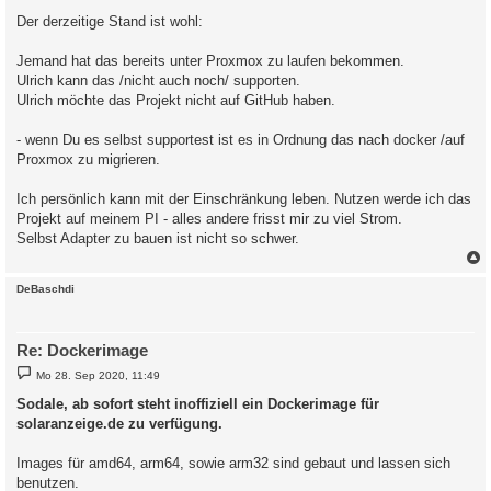
e
i
Der derzeitige Stand ist wohl:
t
r
a
Jemand hat das bereits unter Proxmox zu laufen bekommen.
g
Ulrich kann das /nicht auch noch/ supporten.
Ulrich möchte das Projekt nicht auf GitHub haben.
- wenn Du es selbst supportest ist es in Ordnung das nach docker /auf
Proxmox zu migrieren.
Ich persönlich kann mit der Einschränkung leben. Nutzen werde ich das
Projekt auf meinem PI - alles andere frisst mir zu viel Strom.
Selbst Adapter zu bauen ist nicht so schwer.
c
DeBaschdi
Re: Dockerimage
B
Mo 28. Sep 2020, 11:49
e
i
Sodale, ab sofort steht inoffiziell ein Dockerimage für
t
solaranzeige.de zu verfügung.
r
a
g
Images für amd64, arm64, sowie arm32 sind gebaut und lassen sich
benutzen.