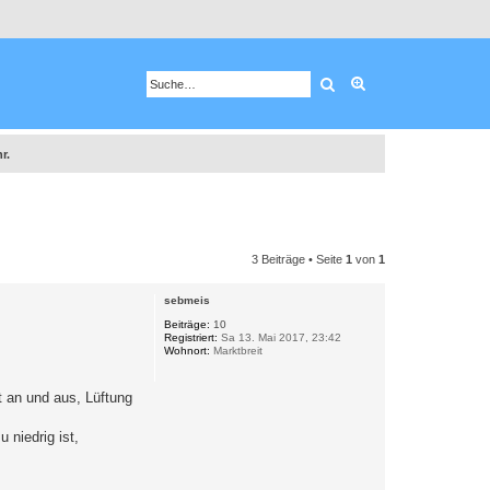
Suche
Erweiterte Suche
r.
3 Beiträge • Seite
1
von
1
sebmeis
Beiträge:
10
Registriert:
Sa 13. Mai 2017, 23:42
Wohnort:
Marktbreit
t an und aus, Lüftung
 niedrig ist,