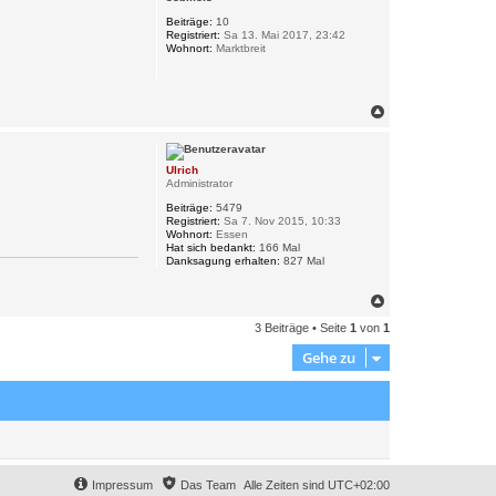
h
o
Beiträge:
10
Registriert:
Sa 13. Mai 2017, 23:42
b
Wohnort:
Marktbreit
e
n
N
a
c
h
Ulrich
o
Administrator
b
e
Beiträge:
5479
n
Registriert:
Sa 7. Nov 2015, 10:33
Wohnort:
Essen
Hat sich bedankt:
166 Mal
Danksagung erhalten:
827 Mal
N
a
3 Beiträge • Seite
1
von
1
c
h
Gehe zu
o
b
e
n
Impressum
Das Team
Alle Zeiten sind
UTC+02:00