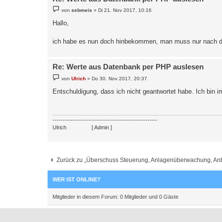
} elseif ($spannungneu <= 12){

	$sparstufe = 2;

B
von
sebmeis
»
Di 21. Nov 2017, 10:16
e
} elseif ($spannungneu <= 11.8){

i
Hallo,
	$sparstufe = 3;

t
} 

r
a
ich habe es nun doch hinbekommen, man muss nur nach dem
g
echo "<p>Stufe der Einsparung: ".$sparstufe."</p>
?>
Re: Werte aus Datenbank per PHP auslesen
B
von
Ulrich
»
Do 30. Nov 2017, 20:37
e
i
Entschuldigung, dass ich nicht geantwortet habe. Ich bin 
t
r
a
g
-----------------------------------------------------
Ulrich
. . . . . . . .
[ Admin ]
Zurück zu „Überschuss Steuerung, Anlagenüberwachung, Anbin
WER IST ONLINE?
Mitglieder in diesem Forum: 0 Mitglieder und 0 Gäste