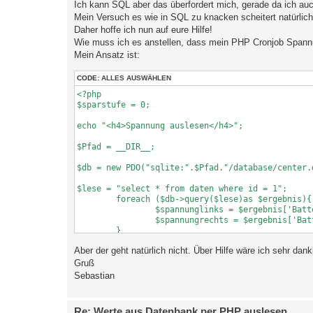
Ich kann SQL aber das überfordert mich, gerade da ich auc
Mein Versuch es wie in SQL zu knacken scheitert natürlich 
Daher hoffe ich nun auf eure Hilfe!
Wie muss ich es anstellen, dass mein PHP Cronjob Spannu
Mein Ansatz ist:
CODE:
ALLES AUSWÄHLEN
<?php

$sparstufe = 0;

echo "<h4>Spannung auslesen</h4>";

$Pfad = __DIR__;

$db = new PDO("sqlite:".$Pfad."/database/center.d
$lese = "select * from daten where id = 1";

	foreach ($db->query($lese)as $ergebnis){

		$spannunglinks = $ergebnis['BatterieSpannungLinks'];

		$spannungrechts = $ergebnis['BatterieSpannungRechts'];

	}

Aber der geht natürlich nicht. Über Hilfe wäre ich sehr dank
echo "aktuelle Spannung: ".$spannunglinks.",".$s
Gruß
$spannungneu = $spannunglinks.".".$spannungrechts
Sebastian
if ($spannungneu <= 12.3){

	$sparstufe = 1;

Re: Werte aus Datenbank per PHP auslesen