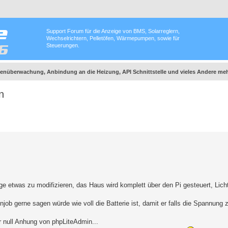
Support Forum für die Anzeige von BMS, Solarreglern,
Wechselrichtern, Pelletöfen, Wärmepumpen, sowie für
Steuerungen.
nüberwachung, Anbindung an die Heizung, API Schnittstelle und vieles Andere meh
n
e etwas zu modifizieren, das Haus wird komplett über den Pi gesteuert, Lich
b gerne sagen würde wie voll die Batterie ist, damit er falls die Spannung zu
r null Anhung von phpLiteAdmin...