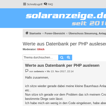
Schnellzugriff
FAQ
Startseite
Foren-Übersicht
Überschuss Steuerung, Anlage
Werte aus Datenbank per PHP auslese
Moderator:
Ulrich
Suche
Erweiterte Suche
Werte aus Datenbank per PHP auslesen
B
von
sebmeis
»
Mo 13. Nov 2017, 22:14
e
i
Hallo zusammen,
t
r
a
ich sitze wieder gerade dabei meine kleine Baumhaus Anlag
g
etc..
Nun sitze ich gerade vor dem Problem das ich meinem Cronjo
bestimmte Dinge sein lässt.
Ich habe mich ein wenig in den Code eingelesen, habe abe